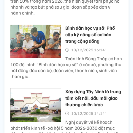
trên 10% trong năm 2026, thể hiện quyết tâm phục hồi
nhanh và tạo bứt phá sau giai đoạn sắp xếp đơn vị
hành chính.
Bình dân học vụ số: Phổ
cập kỹ năng số cơ bản
trong cộng đồng
10/12/2025 16:14’
Toàn tỉnh Đồng Tháp có hơn
100 đội hình "Bình dân học vụ số" ở các xã, phường thu
hút đông đảo cán bộ, đoàn viên, thanh niên, sinh viên
tham gia.
Xây dựng Tây Ninh là trung
tâm kết nối, đầu mối giao
thương chiến lược
10/12/2025 14:14’
Nghị quyết về kế hoạch
phát triển kinh tế - xã hội 5 năm 2026-2030 đặt mục