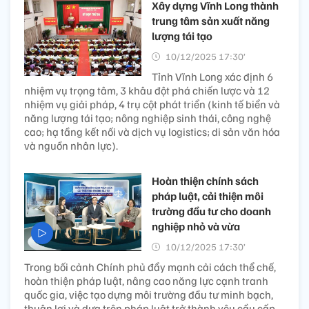
Xây dựng Vĩnh Long thành
trung tâm sản xuất năng
lượng tái tạo
10/12/2025 17:30’
Tỉnh Vĩnh Long xác định 6
nhiệm vụ trọng tâm, 3 khâu đột phá chiến lược và 12
nhiệm vụ giải pháp, 4 trụ cột phát triển (kinh tế biển và
năng lượng tái tạo; nông nghiệp sinh thái, công nghệ
cao; hạ tầng kết nối và dịch vụ logistics; di sản văn hóa
và nguồn nhân lực).
Hoàn thiện chính sách
pháp luật, cải thiện môi
trường đầu tư cho doanh
nghiệp nhỏ và vừa
10/12/2025 17:30’
Trong bối cảnh Chính phủ đẩy mạnh cải cách thể chế,
hoàn thiện pháp luật, nâng cao năng lực cạnh tranh
quốc gia, việc tạo dựng môi trường đầu tư minh bạch,
thuận lợi và dựa trên pháp luật trở thành yêu cầu cấp