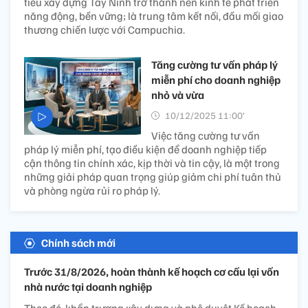
tiêu xây dựng Tây Ninh trở thành nền kinh tế phát triển
năng động, bền vững; là trung tâm kết nối, đầu mối giao
thương chiến lược với Campuchia.
Tăng cường tư vấn pháp lý
miễn phí cho doanh nghiệp
nhỏ và vừa
10/12/2025 11:00’
Việc tăng cường tư vấn
pháp lý miễn phí, tạo điều kiện để doanh nghiệp tiếp
cận thông tin chính xác, kịp thời và tin cậy, là một trong
những giải pháp quan trọng giúp giảm chi phí tuân thủ
và phòng ngừa rủi ro pháp lý.
Chính sách mới
Trước 31/8/2026, hoàn thành kế hoạch cơ cấu lại vốn
nhà nước tại doanh nghiệp
Theo đó, khẩn trương xây dựng và phê duyệt Kế hoạch