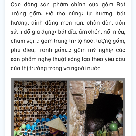
Các dòng sản phẩm chính của gốm Bát
Tràng gồm: Đồ thờ cúng: lư hương, bát
hương, đỉnh đồng men rạn, chân đèn, đôn
sứ…; đồ gia dụng: bát đĩa, ấm chén, nồi niêu,
chum vại…; gốm trang trí: lọ hoa, tượng gốm,
phù điêu, tranh gốm...; gốm mỹ nghệ: các
sản phẩm nghệ thuật sáng tạo theo yêu cầu
của thị trường trong và ngoài nước.