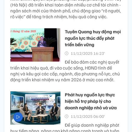
(Hà Nội) đã triển khai toàn diện nhiều cơ chế tài chính -
ngân sách mới của thành phố, chủ động giao “rõ người,
rõ việc” để tăng trách nhiệm, hiệu quả công việc.
Tuyên Quang huy động mọi
nguồn lực thúc đẩy phát
triển bền vững
11/12/2025 16:23’
Để bảo đảm các nghị quyết
triển khai hiệu quả, đi vào cuộc sống, HĐND tỉnh đề
nghị và kêu gọi các cấp, ngành, địa phương nỗ lực, chủ
động triển khai nhiệm vụ năm 2026 ở mức cao nhất.
Phát huy nguồn lực thực
hiện hỗ trợ pháp lý cho
doanh nghiệp nhỏ và vừa
11/12/2025 06:00’
Để giúp doanh nghiệp phát
huy tiềm năng, nâng cao khả năng cạnh tranh và tuân