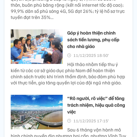
thôn, buôn phủ băng rộng (kết nối internet tốc độ cao);
99,9% dân số phủ sóng 4G, 5G đạt 26%; tỷ lệ hồ sơ trực
tuyến đạt trên 35%...
Góp ý hoàn thiện chính
sách tiền lương, phụ cấp
cho nhà giáo
11/12/2025 18:50’
Hội thảo nhằm tiếp thu ý
kiến từ các cơ sở giáo dục phía Nam để hoàn thiện
chính sách trước khi trình thẩm định, bảo đảm phù hợp
với thực tiễn, gia tăng quyền lợi của đội ngũ nhà giáo.
“Rõ người, rõ việc” để tăng
trách nhiệm, hiệu quả công
việc
11/12/2025 17:15’
Sau 6 tháng vận hành mô
hình chính quyền địa phương hai cấp, phường Vĩnh Tuy