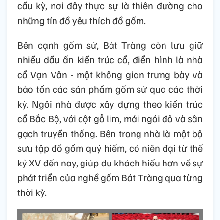
cầu kỳ, nơi đây thực sự là thiên đường cho
những tín đồ yêu thích đồ gốm.
Bên cạnh gốm sứ, Bát Tràng còn lưu giữ
nhiều dấu ấn kiến trúc cổ, điển hình là nhà
cổ Vạn Vân - một không gian trưng bày và
bảo tồn các sản phẩm gốm sứ qua các thời
kỳ. Ngôi nhà được xây dựng theo kiến trúc
cổ Bắc Bộ, với cột gỗ lim, mái ngói đỏ và sân
gạch truyền thống. Bên trong nhà là một bộ
sưu tập đồ gốm quý hiếm, có niên đại từ thế
kỷ XV đến nay, giúp du khách hiểu hơn về sự
phát triển của nghề gốm Bát Tràng qua từng
thời kỳ.