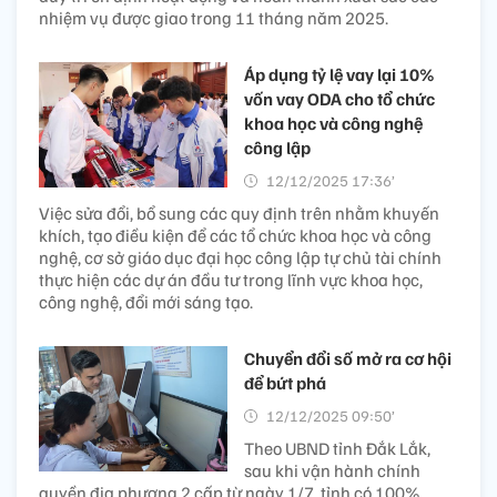
nhiệm vụ được giao trong 11 tháng năm 2025.
Áp dụng tỷ lệ vay lại 10%
vốn vay ODA cho tổ chức
khoa học và công nghệ
công lập
12/12/2025 17:36’
Việc sửa đổi, bổ sung các quy định trên nhằm khuyến
khích, tạo điều kiện để các tổ chức khoa học và công
nghệ, cơ sở giáo dục đại học công lập tự chủ tài chính
thực hiện các dự án đầu tư trong lĩnh vực khoa học,
công nghệ, đổi mới sáng tạo.
Chuyển đổi số mở ra cơ hội
để bứt phá
12/12/2025 09:50’
Theo UBND tỉnh Đắk Lắk,
sau khi vận hành chính
quyền địa phương 2 cấp từ ngày 1/7, tỉnh có 100%