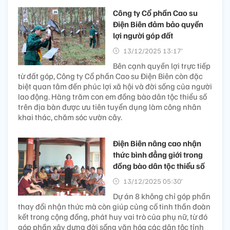
Công ty Cổ phần Cao su
Điện Biên đảm bảo quyền
lợi người góp đất
13/12/2025 13:17’
Bên cạnh quyền lợi trực tiếp
từ đất góp, Công ty Cổ phần Cao su Điện Biên còn đặc
biệt quan tâm đến phúc lợi xã hội và đời sống của người
lao động. Hàng trăm con em đồng bào dân tộc thiểu số
trên địa bàn được ưu tiên tuyển dụng làm công nhân
khai thác, chăm sóc vườn cây.
Điện Biên nâng cao nhận
thức bình đẳng giới trong
đồng bào dân tộc thiểu số
13/12/2025 05:30’
Dự án 8 không chỉ góp phần
thay đổi nhận thức mà còn giúp củng cố tinh thần đoàn
kết trong cộng đồng, phát huy vai trò của phụ nữ, từ đó
góp phần xây dựng đời sống văn hóa các dân tộc tỉnh