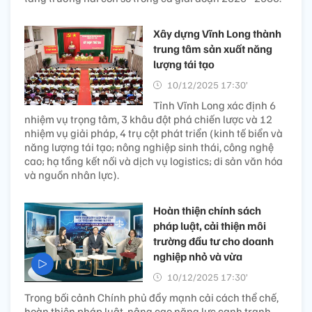
Xây dựng Vĩnh Long thành
trung tâm sản xuất năng
lượng tái tạo
10/12/2025 17:30’
Tỉnh Vĩnh Long xác định 6
nhiệm vụ trọng tâm, 3 khâu đột phá chiến lược và 12
nhiệm vụ giải pháp, 4 trụ cột phát triển (kinh tế biển và
năng lượng tái tạo; nông nghiệp sinh thái, công nghệ
cao; hạ tầng kết nối và dịch vụ logistics; di sản văn hóa
và nguồn nhân lực).
Hoàn thiện chính sách
pháp luật, cải thiện môi
trường đầu tư cho doanh
nghiệp nhỏ và vừa
10/12/2025 17:30’
Trong bối cảnh Chính phủ đẩy mạnh cải cách thể chế,
hoàn thiện pháp luật, nâng cao năng lực cạnh tranh