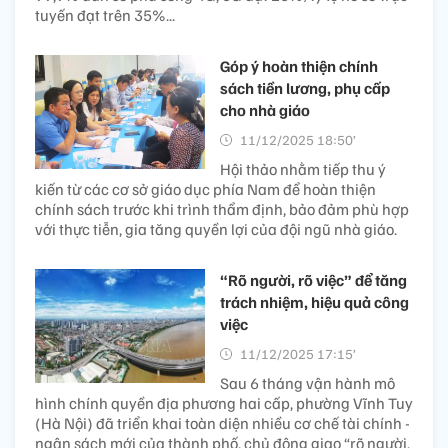
tuyến đạt trên 35%...
Góp ý hoàn thiện chính
sách tiền lương, phụ cấp
cho nhà giáo
11/12/2025 18:50’
Hội thảo nhằm tiếp thu ý
kiến từ các cơ sở giáo dục phía Nam để hoàn thiện
chính sách trước khi trình thẩm định, bảo đảm phù hợp
với thực tiễn, gia tăng quyền lợi của đội ngũ nhà giáo.
“Rõ người, rõ việc” để tăng
trách nhiệm, hiệu quả công
việc
11/12/2025 17:15’
Sau 6 tháng vận hành mô
hình chính quyền địa phương hai cấp, phường Vĩnh Tuy
(Hà Nội) đã triển khai toàn diện nhiều cơ chế tài chính -
ngân sách mới của thành phố, chủ động giao “rõ người,