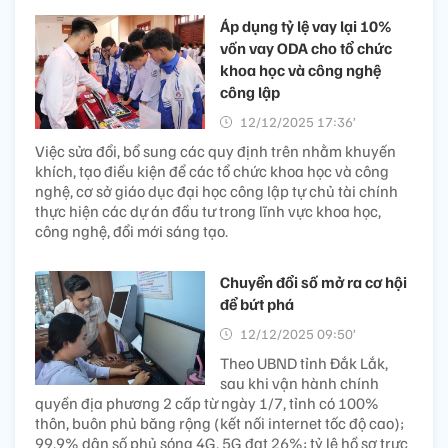
Áp dụng tỷ lệ vay lại 10%
vốn vay ODA cho tổ chức
khoa học và công nghệ
công lập
12/12/2025 17:36’
Việc sửa đổi, bổ sung các quy định trên nhằm khuyến
khích, tạo điều kiện để các tổ chức khoa học và công
nghệ, cơ sở giáo dục đại học công lập tự chủ tài chính
thực hiện các dự án đầu tư trong lĩnh vực khoa học,
công nghệ, đổi mới sáng tạo.
Chuyển đổi số mở ra cơ hội
để bứt phá
12/12/2025 09:50’
Theo UBND tỉnh Đắk Lắk,
sau khi vận hành chính
quyền địa phương 2 cấp từ ngày 1/7, tỉnh có 100%
thôn, buôn phủ băng rộng (kết nối internet tốc độ cao);
99,9% dân số phủ sóng 4G, 5G đạt 26%; tỷ lệ hồ sơ trực