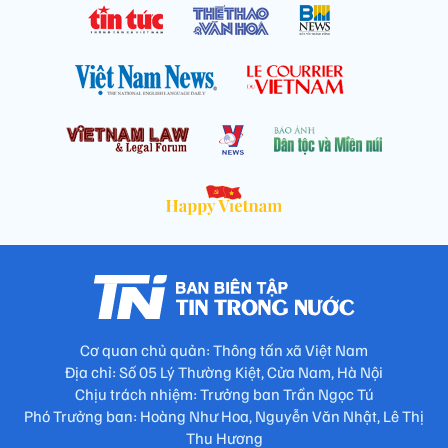
Cơ quan chủ quản: Thông tấn xã Việt Nam
Địa chỉ: Số 05 Lý Thường Kiệt, Cửa Nam, Hà Nội
Chịu trách nhiệm: Trưởng ban Trần Ngọc Tú
Phó Trưởng ban: Hoàng Như Hoa, Nguyễn Văn Nhật, Lê Thị
Thu Hương