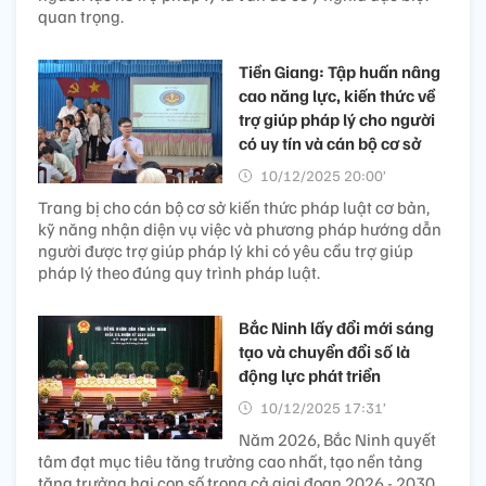
quan trọng.
Tiền Giang: Tập huấn nâng
cao năng lực, kiến thức về
trợ giúp pháp lý cho người
có uy tín và cán bộ cơ sở
10/12/2025 20:00’
Trang bị cho cán bộ cơ sở kiến thức pháp luật cơ bản,
kỹ năng nhận diện vụ việc và phương pháp hướng dẫn
người được trợ giúp pháp lý khi có yêu cầu trợ giúp
pháp lý theo đúng quy trình pháp luật.
Bắc Ninh lấy đổi mới sáng
tạo và chuyển đổi số là
động lực phát triển
10/12/2025 17:31’
Năm 2026, Bắc Ninh quyết
tâm đạt mục tiêu tăng trưởng cao nhất, tạo nền tảng
tăng trưởng hai con số trong cả giai đoạn 2026 - 2030.