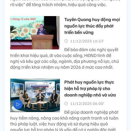
rõ việc” để tăng trách nhiệm, hiệu quả công việc.
Tuyên Quang huy động mọi
nguồn lực thúc đẩy phát
triển bền vững
11/12/2025 16:23’
Để bảo đảm các nghị quyết
triển khai hiệu quả, đi vào cuộc sống, HĐND tỉnh đề
nghị và kêu gọi các cấp, ngành, địa phương nỗ lực, chủ
động triển khai nhiệm vụ năm 2026 ở mức cao nhất.
Phát huy nguồn lực thực
hiện hỗ trợ pháp lý cho
doanh nghiệp nhỏ và vừa
11/12/2025 06:00’
Để giúp doanh nghiệp phát
huy tiềm năng, nâng cao khả năng cạnh tranh và tuân
thủ pháp luật, việc huy động và sử dụng hiệu quả
nguồn lực hỗ trợ pháp lý là vấn đề có ý nghĩa đặc biệt