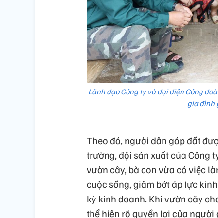
Lãnh đạo Công ty và đại diện Công đoà
gia đình 
Theo đó, người dân góp đất đượ
trường, đội sản xuất của Công 
vườn cây, bà con vừa có việc là
cuộc sống, giảm bớt áp lực kinh
kỳ kinh doanh. Khi vườn cây cho
thể hiện rõ quyền lợi của người 