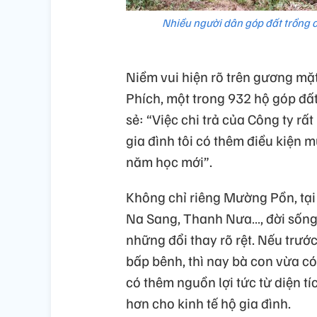
Nhiều người dân góp đất trồng c
Niềm vui hiện rõ trên gương mặt
Phích, một trong 932 hộ góp đất
sẻ: “Việc chi trả của Công ty rất 
gia đình tôi có thêm điều kiện
năm học mới”.
Không chỉ riêng Mường Pồn, tạ
Na Sang, Thanh Nưa…, đời sống 
những đổi thay rõ rệt. Nếu trư
bấp bênh, thì nay bà con vừa có
có thêm nguồn lợi tức từ diện t
hơn cho kinh tế hộ gia đình.