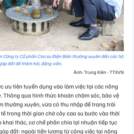
n Công ty Cổ phần Cao su Điện Biên thường xuyên đến các hộ
góp đất để thăm hỏi, động viên.
Ảnh: Trung Kiên - TTXVN
c ưu tiên tuyển dụng vào làm việc tại các nông
ty. Thông qua hình thức khoán chăm sóc, bảo vệ
m thường xuyên, vừa có thu nhập để trang trải
 tế trong thời gian chờ cây cao su bước vào thời
 khai thác, cơ chế phân chia lợi nhuận tiếp tục
góp đất: ngoài tiền lương từ công việc tại nông