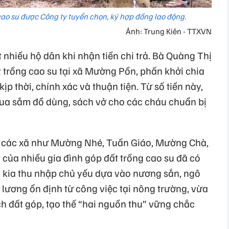
ao su được Công ty tuyển chọn, ký hợp đồng lao động.
Ảnh: Trung Kiên - TTXVN
 nhiều hộ dân khi nhận tiền chi trả. Bà Quàng Thị
 trồng cao su tại xã Mường Pồn, phấn khởi chia
kịp thời, chính xác và thuận tiện. Từ số tiền này,
 mua sắm đồ dùng, sách vở cho các cháu chuẩn bị
i các xã như Mường Nhé, Tuần Giáo, Mường Chà,
của nhiều gia đình góp đất trồng cao su đã có
ớc kia thu nhập chủ yếu dựa vào nương sắn, ngô
 lương ổn định từ công việc tại nông trường, vừa
ích đất góp, tạo thế “hai nguồn thu” vững chắc