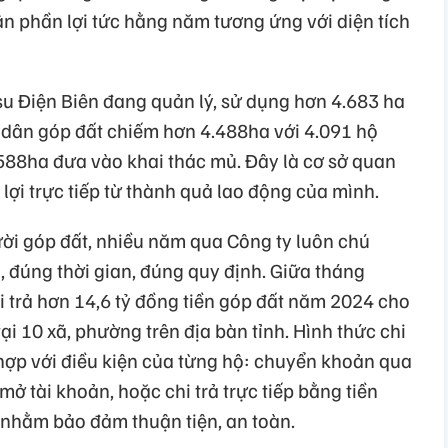
n phần lợi tức hằng năm tương ứng với diện tích
su Điện Biên đang quản lý, sử dụng hơn 4.683 ha
i dân góp đất chiếm hơn 4.488ha với 4.091 hộ
.588ha đưa vào khai thác mủ. Đây là cơ sở quan
ợi trực tiếp từ thành quả lao động của mình.
ời góp đất, nhiều năm qua Công ty luôn chú
ủ, đúng thời gian, đúng quy định. Giữa tháng
i trả hơn 14,6 tỷ đồng tiền góp đất năm 2024 cho
ại 10 xã, phường trên địa bàn tỉnh. Hình thức chi
 hợp với điều kiện của từng hộ: chuyển khoản qua
ở tài khoản, hoặc chi trả trực tiếp bằng tiền
 nhằm bảo đảm thuận tiện, an toàn.