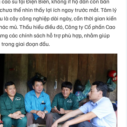
cao su tại Điện Biên, không ít hộ dân còn băn
chưa thể nhìn thấy lợi ích ngay trước mắt. Tâm lý
 su là cây công nghiệp dài ngày, cần thời gian kiến
 thác mủ. Thấu hiểu điều đó, Công ty Cổ phần Cao
ựng các chính sách hỗ trợ phù hợp, nhằm giúp
 trong giai đoạn đầu.