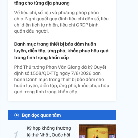
tăng cho từng địa phương
Về tiêu chí, số liệu và phương pháp phân
chia, Nghị quyết quy định tiêu chí dân số, tiêu
chí diện tích tự nhiên, tiêu chí GRDP bình
quân đầu người.
Danh mục trang thiết bị bảo đảm huấn
luyện, diễn tập, ứng phó, khắc phục hậu quả
trong tình trạng khẩn cấp
Phó Thủ tướng Phan Văn Giang đã ký Quyết
định số 1508/QĐ-TTg ngày 7/8/2026 ban
hành Danh mục trang thiết bị bảo đảm cho
huấn luyện, diễn tập, ứng phó, khắc phục hậu
quả trong tình trạng khẩn cấp.
Bạn đọc quan tâm
Kỳ họp không thường
lệ thứ Nhất, Quốc hội