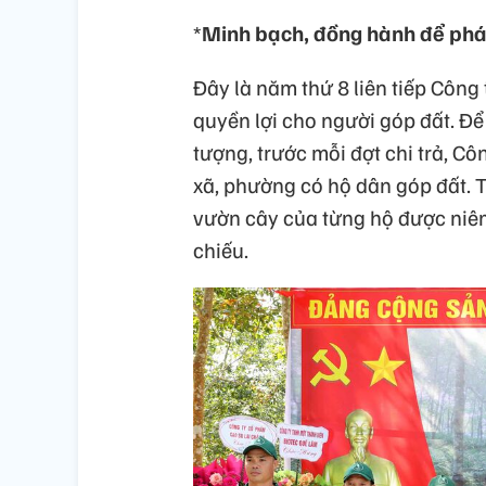
*
Minh bạch, đồng hành để phát
Đây là năm thứ 8 liên tiếp Công 
quyền lợi cho người góp đất. Đ
tượng, trước mỗi đợt chi trả, C
xã, phường có hộ dân góp đất. Th
vườn cây của từng hộ được niêm 
chiếu.