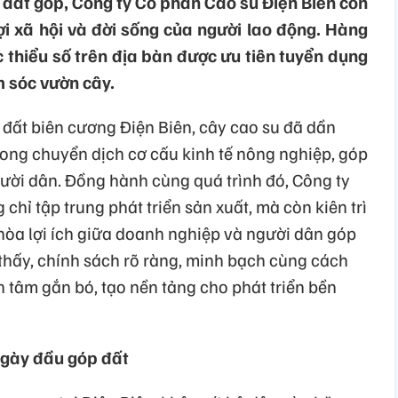
ừ đất góp, Công ty Cổ phần Cao su Điện Biên còn
i xã hội và đời sống của người lao động. Hàng
thiểu số trên địa bàn được ưu tiên tuyển dụng
 sóc vườn cây.
 đất biên cương Điện Biên, cây cao su đã dần
rong chuyển dịch cơ cấu kinh tế nông nghiệp, góp
gười dân. Đồng hành cùng quá trình đó, Công ty
hỉ tập trung phát triển sản xuất, mà còn kiên trì
hòa lợi ích giữa doanh nghiệp và người dân góp
 thấy, chính sách rõ ràng, minh bạch cùng cách
n tâm gắn bó, tạo nền tảng cho phát triển bền
ngày đầu góp đất