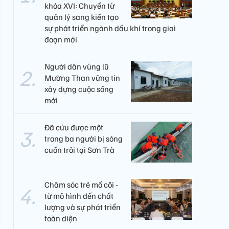
khóa XVI: Chuyển từ
quản lý sang kiến tạo
sự phát triển ngành dầu khí trong giai
đoạn mới
Người dân vùng lũ
Mường Than vững tin
xây dựng cuộc sống
mới
Đã cứu được một
trong ba người bị sóng
cuốn trôi tại Sơn Trà
Chăm sóc trẻ mồ côi -
từ mô hình đến chất
lượng và sự phát triển
toàn diện