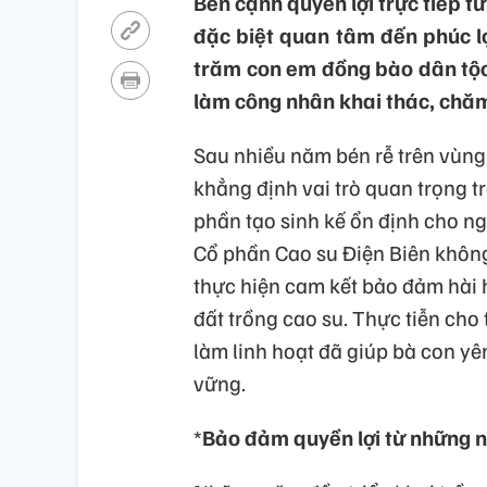
Bên cạnh quyền lợi trực tiếp t
đặc biệt quan tâm đến phúc lợ
trăm con em đồng bào dân tộc 
làm công nhân khai thác, chăm
Sau nhiều năm bén rễ trên vùng
khẳng định vai trò quan trọng t
phần tạo sinh kế ổn định cho n
Cổ phần Cao su Điện Biên không c
thực hiện cam kết bảo đảm hài 
đất trồng cao su. Thực tiễn cho
làm linh hoạt đã giúp bà con yê
vững.
*
Bảo đảm quyền lợi từ những 