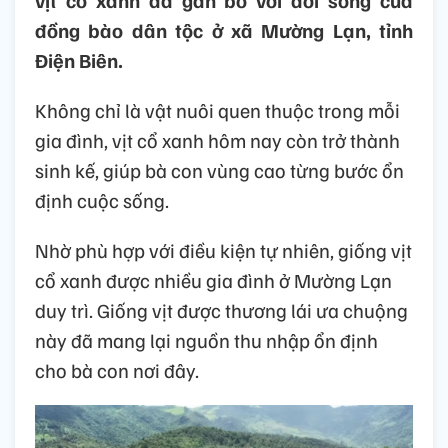
vịt cổ xanh đã gắn bó với đời sống của
đồng bào dân tộc ở xã Mường Lạn, tỉnh
Điện Biên.
Không chỉ là vật nuôi quen thuộc trong mỗi
gia đình, vịt cổ xanh hôm nay còn trở thành
sinh kế, giúp bà con vùng cao từng bước ổn
định cuộc sống.
Nhờ phù hợp với điều kiện tự nhiên, giống vịt
cổ xanh được nhiều gia đình ở Mường Lạn
duy trì. Giống vịt được thương lái ưa chuộng
này đã mang lại nguồn thu nhập ổn định
cho bà con nơi đây.