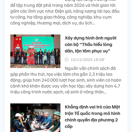
để tập trung đột phá trong năm 2026 và thời gian tới
gồm các lĩnh vực như: Điện gió, năng lượng tái tạo, đầu
tư công, hạ tầng giao thông, công nghiệp, khu-cụm
công nghiệp, thương mại, dịch vụ, du lịch...
Xây dựng hình ảnh người
cán bộ “Thấu hiểu lòng
dân, tận tâm phục vụ”
15/12/2025 18:58’
Nguồn vốn chính sách đã
góp phần thu hút, tạo việc làm cho gần 2,3 triệu lao
động; giúp hơn 240.000 lượt học sinh, sinh viên có hoàn
cảnh khó khăn được vay vốn học tập; xây dựng hơn 4,7
triệu công trình nước sạch, vệ sinh ở nông thôn...
Khẳng định vai trò của Mặt
trận Tổ quốc trong mô hình
chính quyền địa phương 2
cấp