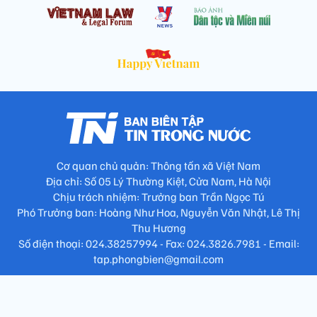
Cơ quan chủ quản: Thông tấn xã Việt Nam
Địa chỉ: Số 05 Lý Thường Kiệt, Cửa Nam, Hà Nội
Chịu trách nhiệm: Trưởng ban Trần Ngọc Tú
Phó Trưởng ban: Hoàng Như Hoa, Nguyễn Văn Nhật, Lê Thị
Thu Hương
Số điện thoại: 024.38257994 - Fax: 024.3826.7981 - Email:
tap.phongbien@gmail.com
Không sao chép nội dung khi chưa có sự đồng ý bằng văn bản
!