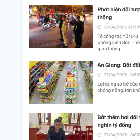
Phát hiện đối tượ
thông
07/04/2023 21:58’
Tổ công tác Y3/141 
phóng viên Ban Thời
giao thông.
An Giang: Bắt đố
07/04/2023 18:30’
Lợi dụng sơ hở của 
chống nắng, lăn khử
Bắt thêm hai đối
nghìn tỷ đồng
07/04/2023 18:00’