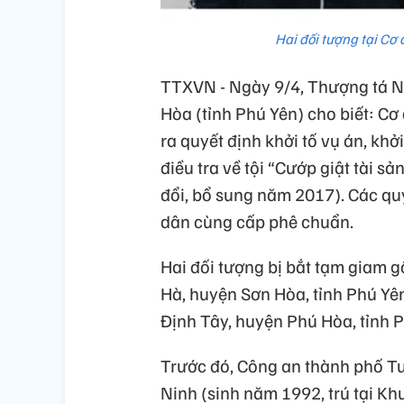
Hai đối tượng tại Cơ
TTXVN - Ngày 9/4, Thượng tá 
Hòa (tỉnh Phú Yên) cho biết: C
ra quyết định khởi tố vụ án, khở
điều tra về tội “Cướp giật tài s
đổi, bổ sung năm 2017). Các qu
dân cùng cấp phê chuẩn.
Hai đối tượng bị bắt tạm giam g
Hà, huyện Sơn Hòa, tỉnh Phú Yên
Định Tây, huyện Phú Hòa, tỉnh P
Trước đó, Công an thành phố T
Ninh (sinh năm 1992, trú tại K