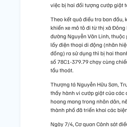
việc bị hai đối tượng cướp giật 
Theo kết quả điều tra ban đầu,
khiển xe mô tô đi từ thị xã Đôn
đường Nguyễn Văn Linh, thuộc 
lấy điện thoại di động (nhãn hi
đồng) ra sử dụng thì bị hai than
số 78C1-379.79 chạy cùng chiều, 
tẩu thoát.
Thượng tá Nguyễn Hữu Sơn, Trư
thấy hành vi cướp giật của các 
hoang mang trong nhân dân, nê
thành phố đã triển khai các biệ
Ngày 7/4, Cơ quan Cảnh sát điề