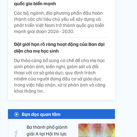
quốc gia biển mạnh
Các bộ, ngành, địa phương phấn đấu hoàn
thành các chỉ tiêu chủ yếu về xây dựng và
phát triển Việt Nam trở thành quốc gia biển
mạnh giai đoạn 2026 - 2030.
Đặt giới hạn rõ ràng hoạt động của Ban đại
diện cha mẹ học sinh
Dự thảo cũng bổ sung cơ chế để cha mẹ học
sinh phản ánh, kiến nghị, giám sát và đối
thoại với cơ sở giáo dục; quy định trách
nhiệm của người đứng đầu cơ sở giáo dục
trong việc tiếp nhận, xử lý phản ánh và công
khai thông tin.
Bạn đọc quan tâm
Ba thành phố giành
giải A tại Hội thi lực