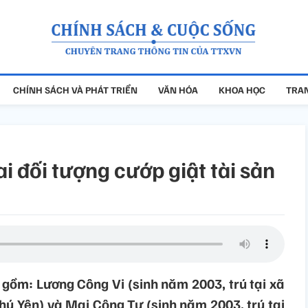
CHÍNH SÁCH VÀ PHÁT TRIỂN
VĂN HÓA
KHOA HỌC
TRAN
i đối tượng cướp giật tài sản
 gồm: Lương Công Vi (sinh năm 2003, trú tại xã
hú Yên) và Mai Công Tự (sinh năm 2003, trú tại