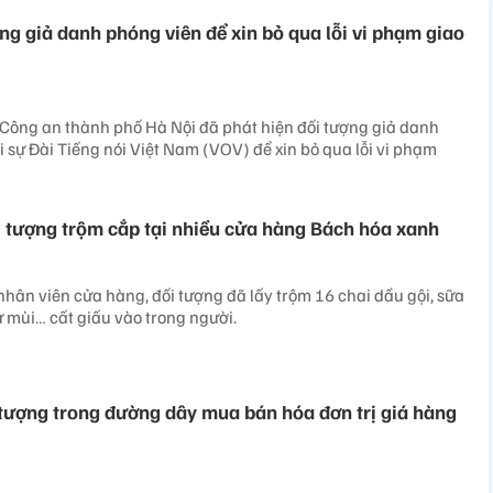
ng giả danh phóng viên để xin bỏ qua lỗi vi phạm giao
Công an thành phố Hà Nội đã phát hiện đối tượng giả danh
 sự Đài Tiếng nói Việt Nam (VOV) để xin bỏ qua lỗi vi phạm
i tượng trộm cắp tại nhiều cửa hàng Bách hóa xanh
nhân viên cửa hàng, đối tượng đã lấy trộm 16 chai dầu gội, sữa
 mùi… cất giấu vào trong người.
 tượng trong đường dây mua bán hóa đơn trị giá hàng