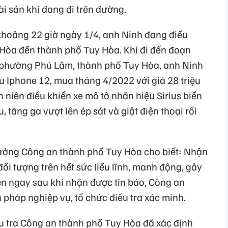
tài sản khi đang đi trên đường.
 khoảng 22 giờ ngày 1/4, anh Ninh đang điều
g Hòa đến thành phố Tuy Hòa. Khi đi đến đoạn
phường Phú Lâm, thành phố Tuy Hòa, anh Ninh
ệu Iphone 12, mua tháng 4/2022 với giá 28 triệu
h niên điều khiển xe mô tô nhãn hiệu Sirius biển
tăng ga vượt lên ép sát và giật điện thoại rồi
ởng Công an thành phố Tuy Hòa cho biết: Nhận
đối tượng trên hết sức liều lĩnh, manh động, gây
n ngay sau khi nhận được tin báo, Công an
n pháp nghiệp vụ, tổ chức điều tra xác minh.
u tra Công an thành phố Tuy Hòa đã xác định