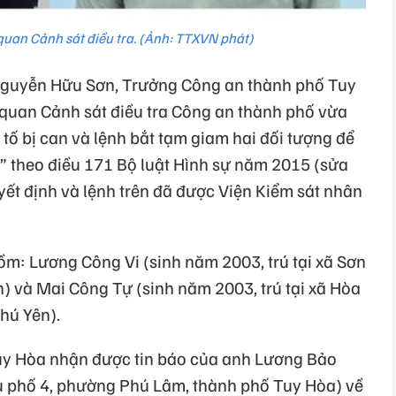
 quan Cảnh sát điều tra. (Ảnh: TTXVN phát)
Nguyễn Hữu Sơn, Trưởng Công an thành phố Tuy
ơ quan Cảnh sát điều tra Công an thành phố vừa
i tố bị can và lệnh bắt tạm giam hai đối tượng để
ản” theo điều 171 Bộ luật Hình sự năm 2015 (sửa
yết định và lệnh trên đã được Viện Kiểm sát nhân
ồm: Lương Công Vi (sinh năm 2003, trú tại xã Sơn
) và Mai Công Tự (sinh năm 2003, trú tại xã Hòa
hú Yên).
uy Hòa nhận được tin báo của anh Lương Bảo
hu phố 4, phường Phú Lâm, thành phố Tuy Hòa) về