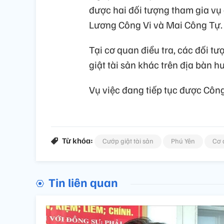
được hai đối tượng tham gia vụ
Lương Công Vi và Mai Công Tự.
Tại cơ quan điều tra, các đối t
giật tài sản khác trên địa bàn h
Vụ việc đang tiếp tục được Công
Từ khóa:
Cướp giật tài sản
Phú Yên
Cơ 
Tin liên quan