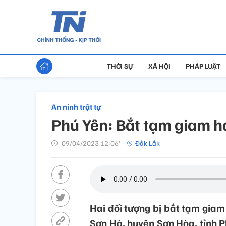
THỜI SỰ
XÃ HỘI
PHÁP LUẬT
An ninh trật tự
Phú Yên: Bắt tạm giam ha
09/04/2023 12:06’
Đắk Lắk
Hai đối tượng bị bắt tạm giam
Sơn Hà, huyện Sơn Hòa, tỉnh P