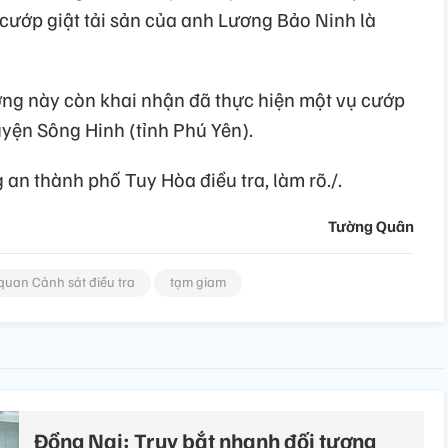
 cướp giật tải sản của anh Lương Bảo Ninh là
ượng này còn khai nhận đã thực hiện một vụ cướp
uyện Sông Hinh (tỉnh Phú Yên).
 an thành phố Tuy Hòa điều tra, làm rõ./.
Tường Quân
quan Cảnh sát điều tra
tạm giam
Đồng Nai: Truy bắt nhanh đối tượng