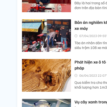
Đây là hai trong số
đơn trên địa bàn tỉn
Bản án nghiêm kh
xe máy
07/04/2023 09:55’
Tòa án nhân dân tỉn
siêu trộm 108 xe m
Phát hiện xe ô t
pháp
06/04/2023 22:07’
Qua kiểm tra cho th
khối lượng hơn 1m3,
Vụ cây xanh tron