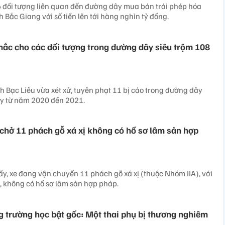
 6 đối tượng liên quan đến đường dây mua bán trái phép hóa
h Bắc Giang với số tiền lên tới hàng nghìn tỷ đồng.
ắc cho các đối tượng trong đường dây siêu trộm 108
h Bạc Liêu vừa xét xử, tuyên phạt 11 bị cáo trong đường dây
áy từ năm 2020 đến 2021.
ô chở 11 phách gỗ xá xị không có hồ sơ lâm sản hợp
ấy, xe đang vận chuyển 11 phách gỗ xá xị (thuộc Nhóm IIA), với
 không có hồ sơ lâm sản hợp pháp.
g trường học bật gốc: Một thai phụ bị thương nghiêm