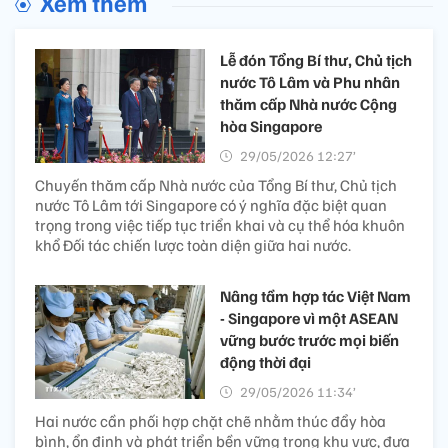
Xem thêm
Lễ đón Tổng Bí thư, Chủ tịch
nước Tô Lâm và Phu nhân
thăm cấp Nhà nước Cộng
hòa Singapore
29/05/2026 12:27’
Chuyến thăm cấp Nhà nước của Tổng Bí thư, Chủ tịch
nước Tô Lâm tới Singapore có ý nghĩa đặc biệt quan
trọng trong việc tiếp tục triển khai và cụ thể hóa khuôn
khổ Đối tác chiến lược toàn diện giữa hai nước.
Nâng tầm hợp tác Việt Nam
- Singapore vì một ASEAN
vững bước trước mọi biến
động thời đại
29/05/2026 11:34’
Hai nước cần phối hợp chặt chẽ nhằm thúc đẩy hòa
bình, ổn định và phát triển bền vững trong khu vực, đưa