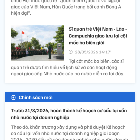
chức Hội thảo quốc tế “Quan điểm Quốc tế và Ngoại
giao của Việt Nam, Hàn Quốc trong bối cảnh Đông Á
hiện đại”.
Sĩ quan trẻ Việt Nam - Lào -
Campuchia giao lưu tại cột
mốc ba biên giới
28/05/2026 14:17’
Tại cột mốc ba biên, các sĩ
quan trẻ được tìm hiểu về lịch sử và các hoạt động
ngoại giao cấp Nhà nước của ba nước diễn ra tại đây.
Chính sách mới
Trước 31/8/2026, hoàn thành kế hoạch cơ cấu lại vốn
nhà nước tại doanh nghiệp
Theo đó, khẩn trương xây dựng và phê duyệt Kế hoạch
cơ cấu lại vốn nhà nước tại doanh nghiệp giai đoạn
2026 - 2030 đối với các doanh nghiệp nhà nước, doanh