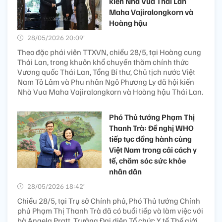
kiến Nhà Vua Thái Lan
Maha Vajiralongkorn và
Hoàng hậu
28/05/2026 20:09’
Theo đặc phái viên TTXVN, chiều 28/5, tại Hoàng cung
Thái Lan, trong khuôn khổ chuyến thăm chính thức
Vương quốc Thái Lan, Tổng Bí thư, Chủ tịch nước Việt
Nam Tô Lâm và Phu nhân Ngô Phương Ly đã hội kiến
Nhà Vua Maha Vajiralongkorn và Hoàng hậu Thái Lan.
Phó Thủ tướng Phạm Thị
Thanh Trà: Đề nghị WHO
tiếp tục đồng hành cùng
Việt Nam trong cải cách y
tế, chăm sóc sức khỏe
nhân dân
28/05/2026 18:42’
Chiều 28/5, tại Trụ sở Chính phủ, Phó Thủ tướng Chính
phủ Phạm Thị Thanh Trà đã có buổi tiếp và làm việc với
bà Angela Pratt, Trưởng Đại diện Tổ chức Y tế Thế giới