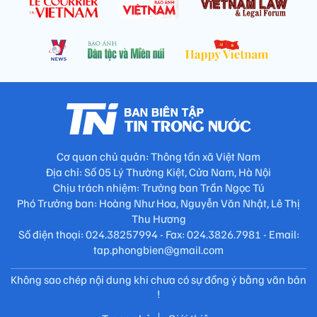
Cơ quan chủ quản: Thông tấn xã Việt Nam
Địa chỉ: Số 05 Lý Thường Kiệt, Cửa Nam, Hà Nội
Chịu trách nhiệm: Trưởng ban Trần Ngọc Tú
Phó Trưởng ban: Hoàng Như Hoa, Nguyễn Văn Nhật, Lê Thị
Thu Hương
Số điện thoại: 024.38257994 - Fax: 024.3826.7981 - Email:
tap.phongbien@gmail.com
Không sao chép nội dung khi chưa có sự đồng ý bằng văn bản
!