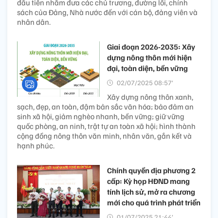
đầu tiên nhằm đưa các chủ trương, đường lối, chính
sách của Đảng, Nhà nước đến với cán bộ, đảng viên và
nhân dân.
Giai đoạn 2026-2035: Xây
dựng nông thôn mới hiện
đại, toàn diện, bền vững
02/07/2025 08:57’
Xây dựng nông thôn xanh,
sạch, đẹp, an toàn, đậm bản sắc văn hóa; bảo đảm an
sinh xã hội, giảm nghèo nhanh, bền vững; giữ vững
quốc phòng, an ninh, trật tự an toàn xã hội; hình thành
cộng đồng nông thôn văn minh, nhân văn, gắn kết và
hạnh phúc.
Chính quyền địa phương 2
cấp: Kỳ họp HĐND mang
tính lịch sử, mở ra chương
mới cho quá trình phát triển
01/07/2025 21:44’