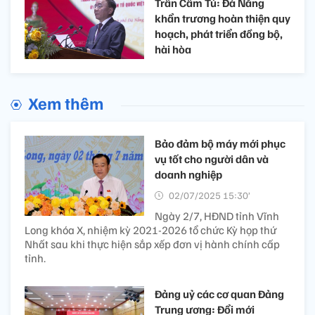
Trần Cẩm Tú: Đà Nẵng
khẩn trương hoàn thiện quy
hoạch, phát triển đồng bộ,
hài hòa​ ​
Xem thêm
Bảo đảm bộ máy mới phục
vụ tốt cho người dân và
doanh nghiệp
02/07/2025 15:30’
Ngày 2/7, HĐND tỉnh Vĩnh
Long khóa X, nhiệm kỳ 2021-2026 tổ chức Kỳ họp thứ
Nhất sau khi thực hiện sắp xếp đơn vị hành chính cấp
tỉnh.
Đảng uỷ các cơ quan Đảng
Trung ương: Đổi mới