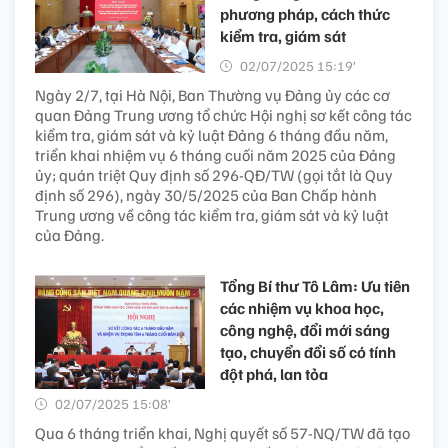
phương pháp, cách thức
kiểm tra, giám sát
02/07/2025 15:19’
Ngày 2/7, tại Hà Nội, Ban Thường vụ Đảng ủy các cơ
quan Đảng Trung ương tổ chức Hội nghị sơ kết công tác
kiểm tra, giám sát và kỷ luật Đảng 6 tháng đầu năm,
triển khai nhiệm vụ 6 tháng cuối năm 2025 của Đảng
ủy; quán triệt Quy định số 296-QĐ/TW (gọi tắt là Quy
định số 296), ngày 30/5/2025 của Ban Chấp hành
Trung ương về công tác kiểm tra, giám sát và kỷ luật
của Đảng.
Tổng Bí thư Tô Lâm: Ưu tiên
các nhiệm vụ khoa học,
công nghệ, đổi mới sáng
tạo, chuyển đổi số có tính
đột phá, lan tỏa
02/07/2025 15:08’
Qua 6 tháng triển khai, Nghị quyết số 57-NQ/TW đã tạo