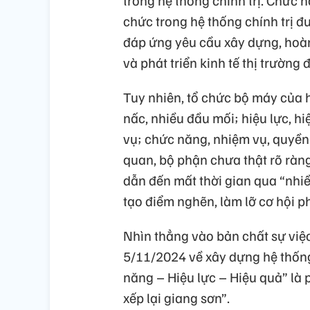
chức trong hệ thống chính trị đ
đáp ứng yêu cầu xây dựng, hoà
và phát triển kinh tế thị trường
Tuy nhiên, tổ chức bộ máy của h
nấc, nhiều đầu mối; hiệu lực, 
vụ; chức năng, nhiệm vụ, quyền 
quan, bộ phận chưa thật rõ ràng
dẫn đến mất thời gian qua “nhiề
tạo điểm nghẽn, làm lỡ cơ hội ph
Nhìn thẳng vào bản chất sự việc
5/11/2024 về xây dựng hệ thống 
năng – Hiệu lực – Hiệu quả” là 
xếp lại giang sơn”.