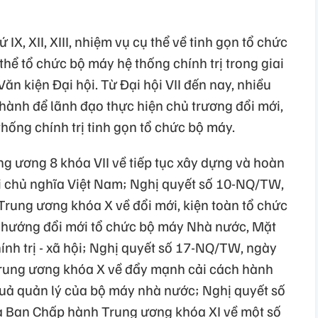
IX, XII, XIII, nhiệm vụ cụ thể về tinh gọn tổ chức
hể tổ chức bộ máy hệ thống chính trị trong giai
ăn kiện Đại hội. Từ Đại hội VII đến nay, nhiều
ành để lãnh đạo thực hiện chủ trương đổi mới,
hống chính trị tinh gọn tổ chức bộ máy.
ng ương 8 khóa VII về tiếp tục xây dựng và hoàn
i chủ nghĩa Việt Nam; Nghị quyết số 10-NQ/TW,
ung ương khóa X về đổi mới, kiện toàn tổ chức
 hướng đổi mới tổ chức bộ máy Nhà nước, Mặt
ính trị - xã hội; Nghị quyết số 17-NQ/TW, ngày
rung ương khóa X về đẩy mạnh cải cách hành
 quả quản lý của bộ máy nhà nước; Nghị quyết số
 Ban Chấp hành Trung ương khóa XI về một số