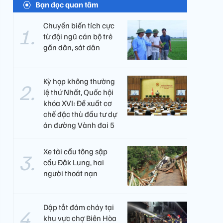
Bạn đọc quan tâm
Chuyển biến tích cực
từ đội ngũ cán bộ trẻ
gần dân, sát dân
Kỳ họp không thường
lệ thứ Nhất, Quốc hội
khóa XVI: Đề xuất cơ
chế đặc thù đầu tư dự
án đường Vành đai 5
Xe tải cẩu tông sập
cầu Đắk Lung, hai
người thoát nạn
Dập tắt đám cháy tại
khu vực chợ Biên Hòa