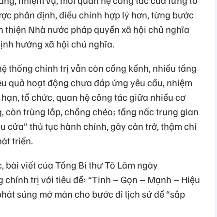
ược phân định, điều chỉnh hợp lý hơn, từng bước
n thiện Nhà nước pháp quyền xã hội chủ nghĩa
 định hướng xã hội chủ nghĩa.
ệ thống chính trị vẫn còn cồng kềnh, nhiều tầng
hiệu quả hoạt động chưa đáp ứng yêu cầu, nhiệm
hạn, tổ chức, quan hệ công tác giữa nhiều cơ
, còn trùng lắp, chồng chéo; tầng nấc trung gian
u cửa” thủ tục hành chính, gây cản trở, thậm chí
át triển.
, bài viết của Tổng Bí thư Tô Lâm ngày
chính trị với tiêu đề: “Tinh – Gọn – Mạnh – Hiệu
phát súng mở màn cho bước đi lịch sử để “sắp