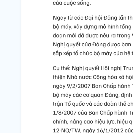
của cuộc sống.
Ngay từ các Đại hội Đảng lần thứ 
bộ máy, xây dựng mô hình tổng t
đoạn mới đã được nêu ra trong V
Nghị quyết của Đảng được ban h
sắp xếp tổ chức bộ máy của hệ t
Cụ thể: Nghị quyết Hội nghị Tru
thiện Nhà nước Cộng hòa xã hộ
ngày 9/2/2007 Ban Chấp hành Tr
bộ máy các cơ quan Đảng, định
trận Tổ quốc và các đoàn thể ch
1/8/2007 của Ban Chấp hành T
chính, nâng cao hiệu lực, hiệu
12-NQ/TW, ngày 16/1/2012 của