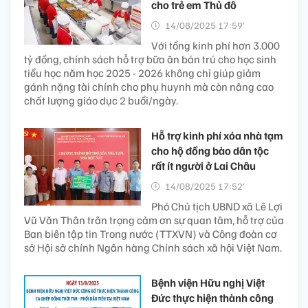
cho trẻ em Thủ đô
14/08/2025 17:59’
Với tổng kinh phí hơn 3.000
tỷ đồng, chính sách hỗ trợ bữa ăn bán trú cho học sinh
tiểu học năm học 2025 - 2026 không chỉ giúp giảm
gánh nặng tài chính cho phụ huynh mà còn nâng cao
chất lượng giáo dục 2 buổi/ngày.
Hỗ trợ kinh phí xóa nhà tạm
cho hộ đồng bào dân tộc
rất ít người ở Lai Châu
14/08/2025 17:52’
Phó Chủ tịch UBND xã Lê Lợi
Vũ Văn Thân trân trọng cảm ơn sự quan tâm, hỗ trợ của
Ban biên tập tin Trong nước (TTXVN) và Công đoàn cơ
sở Hội sở chính Ngân hàng Chính sách xã hội Việt Nam.
Bệnh viện Hữu nghị Việt
Đức thực hiện thành công