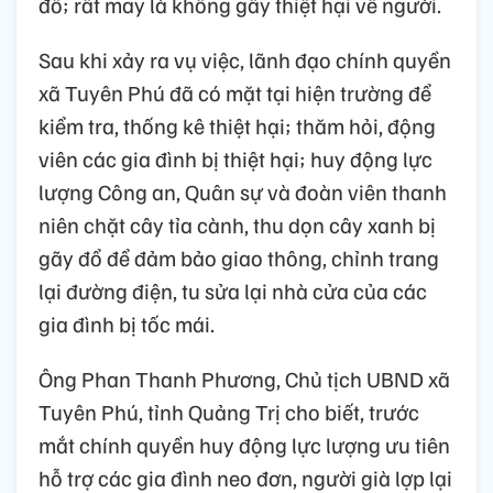
đổ; rất may là không gây thiệt hại về người.
Sau khi xảy ra vụ việc, lãnh đạo chính quyền
xã Tuyên Phú đã có mặt tại hiện trường để
kiểm tra, thống kê thiệt hại; thăm hỏi, động
viên các gia đình bị thiệt hại; huy động lực
lượng Công an, Quân sự và đoàn viên thanh
niên chặt cây tỉa cành, thu dọn cây xanh bị
gãy đổ để đảm bảo giao thông, chỉnh trang
lại đường điện, tu sửa lại nhà cửa của các
gia đình bị tốc mái.
Ông Phan Thanh Phương, Chủ tịch UBND xã
Tuyên Phú, tỉnh Quảng Trị cho biết, trước
mắt chính quyền huy động lực lượng ưu tiên
hỗ trợ các gia đình neo đơn, người già lợp lại