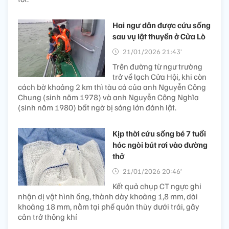
Hai ngư dân được cứu sống
sau vụ lật thuyền ở Cửa Lò
21/01/2026 21:43’
Trên đường từ ngư trường
trở về lạch Cửa Hội, khi còn
cách bờ khoảng 2 km thì tàu cá của anh Nguyễn Công
Chung (sinh năm 1978) và anh Nguyễn Công Nghĩa
(sinh năm 1980) bất ngờ bị sóng lớn đánh lật.
Kịp thời cứu sống bé 7 tuổi
hóc ngòi bút rơi vào đường
thở
21/01/2026 20:46’
Kết quả chụp CT ngực ghi
nhận dị vật hình ống, thành dày khoảng 1,8 mm, dài
khoảng 18 mm, nằm tại phế quản thùy dưới trái, gây
cản trở thông khí