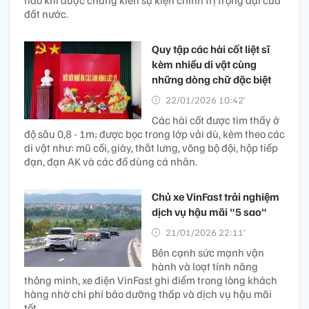
đất nước.
Quy tập các hài cốt liệt sĩ
kèm nhiều di vật cùng
những dòng chữ đặc biệt ​
22/01/2026 10:42’
Các hài cốt được tìm thấy ở
độ sâu 0,8 - 1m; được bọc trong lớp vải dù, kèm theo các
di vật như: mũ cối, giày, thắt lưng, võng bộ đội, hộp tiếp
đạn, đạn AK và các đồ dùng cá nhân.
Chủ xe VinFast trải nghiệm
dịch vụ hậu mãi "5 sao"
21/01/2026 22:11’
Bên cạnh sức mạnh vận
hành và loạt tính năng
thông minh, xe điện VinFast ghi điểm trong lòng khách
hàng nhờ chi phí bảo dưỡng thấp và dịch vụ hậu mãi
tốt.