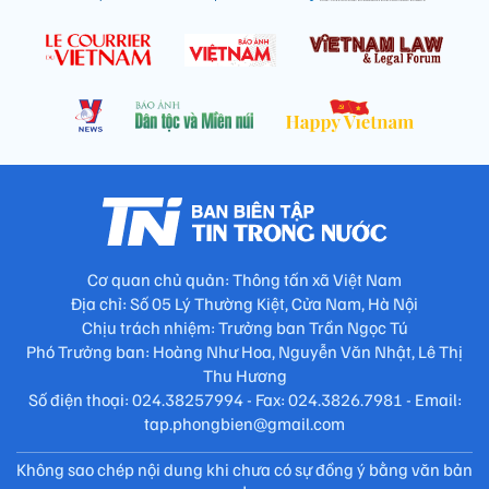
Cơ quan chủ quản: Thông tấn xã Việt Nam
Địa chỉ: Số 05 Lý Thường Kiệt, Cửa Nam, Hà Nội
Chịu trách nhiệm: Trưởng ban Trần Ngọc Tú
Phó Trưởng ban: Hoàng Như Hoa, Nguyễn Văn Nhật, Lê Thị
Thu Hương
Số điện thoại: 024.38257994 - Fax: 024.3826.7981 - Email:
tap.phongbien@gmail.com
Không sao chép nội dung khi chưa có sự đồng ý bằng văn bản