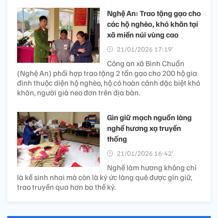
Nghệ An: Trao tặng gạo cho
các hộ nghèo, khó khăn tại
xã miền núi vùng cao
21/01/2026 17:19’
Công an xã Bình Chuẩn
(Nghệ An) phối hợp trao tặng 2 tấn gạo cho 200 hộ gia
đình thuộc diện hộ nghèo, hộ có hoàn cảnh đặc biệt khó
khăn, người già neo đơn trên địa bàn.
Gìn giữ mạch nguồn làng
nghề hương xạ truyền
thống
21/01/2026 16:42’
Nghề làm hương không chỉ
là kế sinh nhai mà còn là ký ức làng quê được gìn giữ,
trao truyền qua hơn ba thế kỷ.