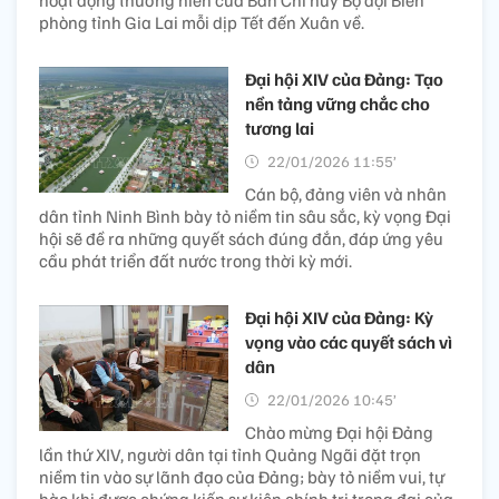
phòng tỉnh Gia Lai mỗi dịp Tết đến Xuân về.
Đại hội XIV của Đảng: Tạo
nền tảng vững chắc cho
tương lai
22/01/2026 11:55’
Cán bộ, đảng viên và nhân
dân tỉnh Ninh Bình bày tỏ niềm tin sâu sắc, kỳ vọng Đại
hội sẽ đề ra những quyết sách đúng đắn, đáp ứng yêu
cầu phát triển đất nước trong thời kỳ mới.
Đại hội XIV của Đảng: Kỳ
vọng vào các quyết sách vì
dân
22/01/2026 10:45’
Chào mừng Đại hội Đảng
lần thứ XIV, người dân tại tỉnh Quảng Ngãi đặt trọn
niềm tin vào sự lãnh đạo của Đảng; bày tỏ niềm vui, tự
hào khi được chứng kiến sự kiện chính trị trọng đại của