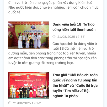
định vai trò tiên phong, góp phần xây dựng Kiểm toán
Nhà nước hiện đại, chuyên nghiệp, tiệm cận chuẩn mực
quốc tế.
Đảng viên tuổi 18: Tự hào
cống hiến tuổi thanh xuân
21/08/2025 17:36’
Các học sinh là đảng viên ở
tuổi 18 đã thể hiện vai trò
gương mẫu, tiên phong trong học tập, rèn luyện, nhiều
em đạt thành tích cao trong phong trào thi học tập, rèn
luyện là tấm gương tốt trong trường học.
Trao giải "Giải Báo chí toàn
quốc về ngành Tư pháp lần
thứ Nhất" và "Cuộc thi trực
tuyến “Tìm hiểu về Bộ,
ngành Tư pháp”
21/08/2025 17:13’