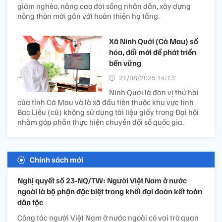
giảm nghèo, nâng cao đời sống nhân dân, xây dựng
nông thôn mới gắn với hoàn thiện hạ tầng.
Xã Ninh Quới (Cà Mau) số
hóa, đổi mới để phát triển
bền vững
21/08/2025 14:13’
Ninh Quới là đơn vị thứ hai
của tỉnh Cà Mau và là xã đầu tiên thuộc khu vực tỉnh
Bạc Liêu (cũ) không sử dụng tài liệu giấy trong Đại hội
nhằm góp phần thực hiện chuyển đổi số quốc gia.
Chính sách mới
Nghị quyết số 23-NQ/TW: Người Việt Nam ở nước
ngoài là bộ phận đặc biệt trong khối đại đoàn kết toàn
dân tộc
Công tác người Việt Nam ở nước ngoài có vai trò quan