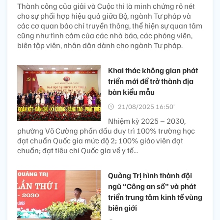
Thành công của giải và Cuộc thi là minh chứng rõ nét
cho sự phối hợp hiệu quả giữa Bộ, ngành Tư pháp và
các cơ quan báo chí truyền thông, thể hiện sự quan tâm
cũng như tình cảm của các nhà báo, các phóng viên,
biên tập viên, nhân dân dành cho ngành Tư pháp.
Khai thác không gian phát
triển mới để trở thành địa
bàn kiểu mẫu
21/08/2025 16:50’
Nhiệm kỳ 2025 – 2030,
phường Võ Cường phấn đấu duy trì 100% trường học
đạt chuẩn Quốc gia mức độ 2; 100% giáo viên đạt
chuẩn; đạt tiêu chí Quốc gia về y tế...
Quảng Trị hình thành đội
ngũ “Công an số” và phát
triển trung tâm kinh tế vùng
biên giới