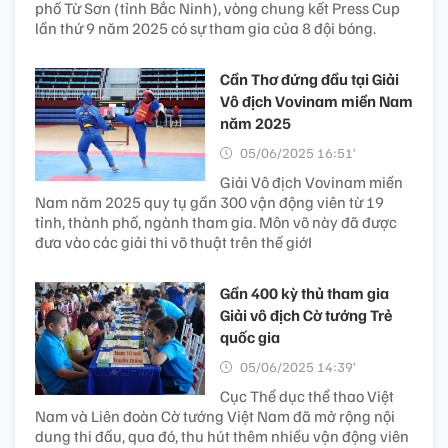
phố Từ Sơn (tỉnh Bắc Ninh), vòng chung kết Press Cup
lần thứ 9 năm 2025 có sự tham gia của 8 đội bóng.
Cần Thơ đứng đầu tại Giải
Vô địch Vovinam miền Nam
năm 2025
05/06/2025 16:51’
Giải Vô địch Vovinam miền
Nam năm 2025 quy tụ gần 300 vận động viên từ 19
tỉnh, thành phố, ngành tham gia. Môn võ này đã được
đưa vào các giải thi võ thuật trên thế giớI
Gần 400 kỳ thủ tham gia
Giải vô địch Cờ tướng Trẻ
quốc gia
05/06/2025 14:39’
Cục Thể dục thể thao Việt
Nam và Liên đoàn Cờ tướng Việt Nam đã mở rộng nội
dung thi đấu, qua đó, thu hút thêm nhiều vận động viên