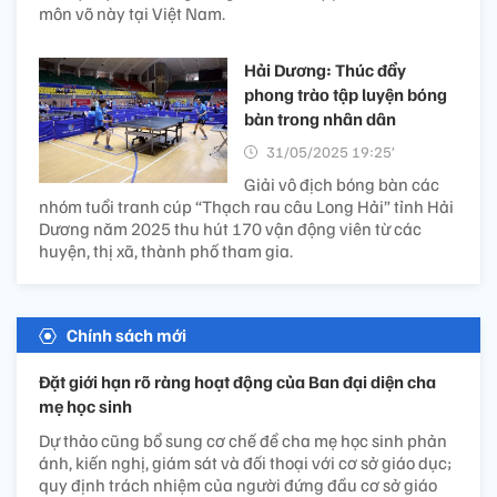
môn võ này tại Việt Nam.
Hải Dương: Thúc đẩy
phong trào tập luyện bóng
bàn trong nhân dân
31/05/2025 19:25’
Giải vô địch bóng bàn các
nhóm tuổi tranh cúp “Thạch rau câu Long Hải” tỉnh Hải
Dương năm 2025 thu hút 170 vận động viên từ các
huyện, thị xã, thành phố tham gia.
Chính sách mới
Đặt giới hạn rõ ràng hoạt động của Ban đại diện cha
mẹ học sinh
Dự thảo cũng bổ sung cơ chế để cha mẹ học sinh phản
ánh, kiến nghị, giám sát và đối thoại với cơ sở giáo dục;
quy định trách nhiệm của người đứng đầu cơ sở giáo