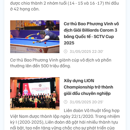
được chia thành 2 nhóm tuổi (14 - 15 và 16 -17) thi đấu
ở 42 hạng cân.
Cơ thủ Bao Phương Vinh vô
địch Giải Billiards Carom 3
băng Quốc tế - SCTV Cup
2025
31/05/2025 22:30’
Cơ thủ Bao Phương Vinh giành cúp vô địch và phần
thưởng lên đến 500 triệu đồng.
Xây dựng LION
Championship trở thành
giải đấu chuyên nghiệp
31/05/2025 20:25’
Liên đoàn Võ thuật tổng hợp
Việt Nam được thành lập ngày 22/1/2020. Trong nhiệm
kỳ I (2020-2025), Liên đoàn đã gặt hái nhiều thành tựu
nổi bật, tạo nền tảng vững chắc cho sự phát triển của