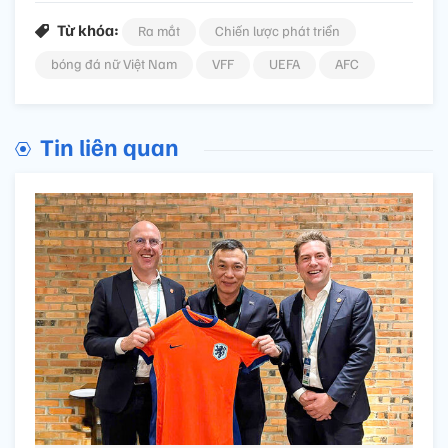
Từ khóa:
Ra mắt
Chiến lược phát triển
bóng đá nữ Việt Nam
VFF
UEFA
AFC
Tin liên quan