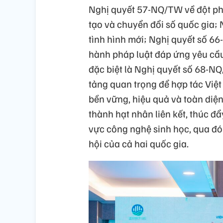
Nghị quyết 57-NQ/TW về đột phá
tạo và chuyển đổi số quốc gia;
tình hình mới; Nghị quyết số 6
hành pháp luật đáp ứng yêu cầu
đặc biệt là Nghị quyết số 68-NQ
tảng quan trọng để hợp tác Việ
bền vững, hiệu quả và toàn diện
thành hạt nhân liên kết, thúc đẩ
vực công nghệ sinh học, qua đó 
hội của cả hai quốc gia.