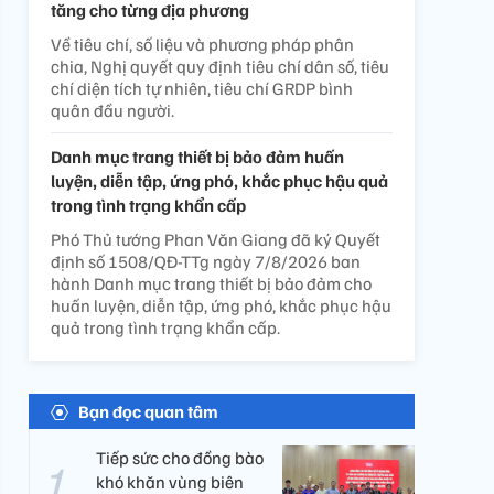
tăng cho từng địa phương
Về tiêu chí, số liệu và phương pháp phân
chia, Nghị quyết quy định tiêu chí dân số, tiêu
chí diện tích tự nhiên, tiêu chí GRDP bình
quân đầu người.
Danh mục trang thiết bị bảo đảm huấn
luyện, diễn tập, ứng phó, khắc phục hậu quả
trong tình trạng khẩn cấp
Phó Thủ tướng Phan Văn Giang đã ký Quyết
định số 1508/QĐ-TTg ngày 7/8/2026 ban
hành Danh mục trang thiết bị bảo đảm cho
huấn luyện, diễn tập, ứng phó, khắc phục hậu
quả trong tình trạng khẩn cấp.
Bạn đọc quan tâm
Tiếp sức cho đồng bào
khó khăn vùng biên