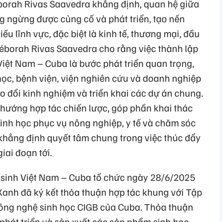
borah Rivas Saavedra khẳng định, quan hệ giữa
 ngừng được củng cố và phát triển, tạo nền
ều lĩnh vực, đặc biệt là kinh tế, thương mại, đầu
éborah Rivas Saavedra cho rằng việc thành lập
iệt Nam – Cuba là bước phát triển quan trọng,
học, bệnh viện, viện nghiên cứu và doanh nghiệp
ao đổi kinh nghiệm và triển khai các dự án chung.
 hướng hợp tác chiến lược, góp phần khai thác
inh học phục vụ nông nghiệp, y tế và chăm sóc
khẳng định quyết tâm chung trong việc thúc đẩy
iai đoạn tới.
 Y sinh Việt Nam – Cuba tổ chức ngày 28/6/2025
 Xanh đã ký kết thỏa thuận hợp tác khung với Tập
ng nghệ sinh học CIGB của Cuba. Thỏa thuận
phát triển và sản xuất các sản phẩm sinh học