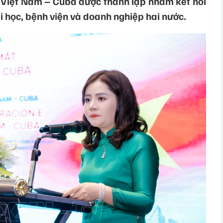
 Việt Nam – Cuba được thành lập nhằm kết nối
i học, bệnh viện và doanh nghiệp hai nước.