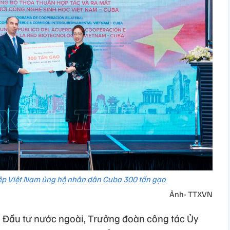
ệp Việt Nam ủng hộ nhân dân Cuba 300 tấn gạo
Ảnh- TTXVN
 Đầu tư nước ngoài, Trưởng đoàn công tác Ủy