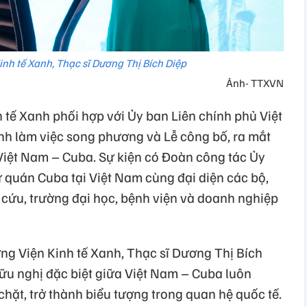
inh tế Xanh, Thạc sĩ Dương Thị Bích Diệp
Ảnh- TTXVN
h tế Xanh phối hợp với Ủy ban Liên chính phủ Việt
h làm việc song phương và Lễ công bố, ra mắt
iệt Nam – Cuba. Sự kiện có Đoàn công tác Ủy
ứ quán Cuba tại Việt Nam cùng đại diện các bộ,
 cứu, trường đại học, bệnh viện và doanh nghiệp
ưởng Viện Kinh tế Xanh, Thạc sĩ Dương Thị Bích
u nghị đặc biệt giữa Việt Nam – Cuba luôn
chặt, trở thành biểu tượng trong quan hệ quốc tế.