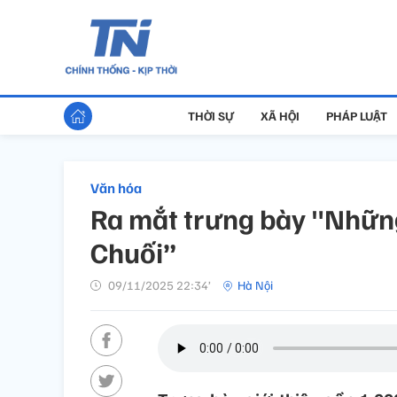
THỜI SỰ
XÃ HỘI
PHÁP LUẬT
Văn hóa
Ra mắt trưng bày "Nhữn
Chuối”
09/11/2025 22:34’
Hà Nội