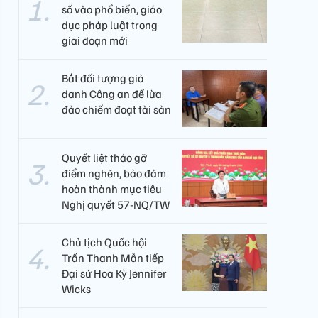
số vào phổ biến, giáo
dục pháp luật trong
giai đoạn mới
Bắt đối tượng giả
danh Công an để lừa
đảo chiếm đoạt tài sản
Quyết liệt tháo gỡ
điểm nghẽn, bảo đảm
hoàn thành mục tiêu
Nghị quyết 57-NQ/TW
Chủ tịch Quốc hội
Trần Thanh Mẫn tiếp
Đại sứ Hoa Kỳ Jennifer
Wicks