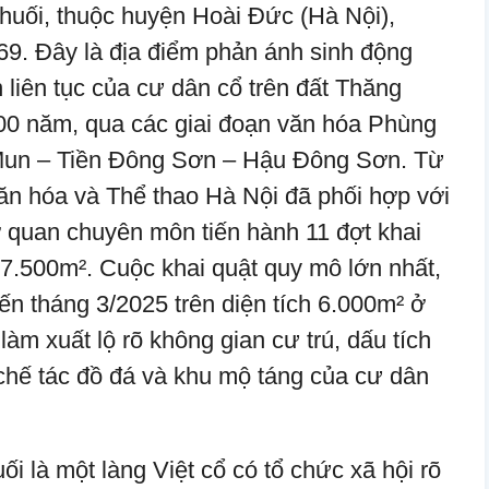
huối, thuộc huyện Hoài Đức (Hà Nội),
9. Đây là địa điểm phản ánh sinh động
ển liên tục của cư dân cổ trên đất Thăng
00 năm, qua các giai đoạn văn hóa Phùng
un – Tiền Đông Sơn – Hậu Đông Sơn. Từ
Văn hóa và Thể thao Hà Nội đã phối hợp với
 quan chuyên môn tiến hành 11 đợt khai
n 7.500m². Cuộc khai quật quy mô lớn nhất,
ến tháng 3/2025 trên diện tích 6.000m² ở
làm xuất lộ rõ không gian cư trú, dấu tích
chế tác đồ đá và khu mộ táng của cư dân
i là một làng Việt cổ có tổ chức xã hội rõ