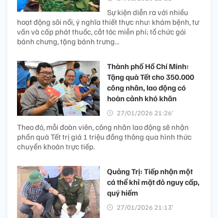
Sự kiện diễn ra với nhiều
hoạt động sôi nổi, ý nghĩa thiết thực như: khám bệnh, tư
vấn và cấp phát thuốc, cắt tóc miễn phí; tổ chức gói
bánh chưng, tặng bánh trưng…
Thành phố Hồ Chí Minh:
Tặng quà Tết cho 350.000
công nhân, lao động có
hoàn cảnh khó khăn
27/01/2026 21:26’
Theo đó, mỗi đoàn viên, công nhân lao động sẽ nhận
phần quà Tết trị giá 1 triệu đồng thông qua hình thức
chuyển khoản trực tiếp.
Quảng Trị: Tiếp nhận một
cá thể khỉ mặt đỏ nguy cấp,
quý hiếm
27/01/2026 21:13’