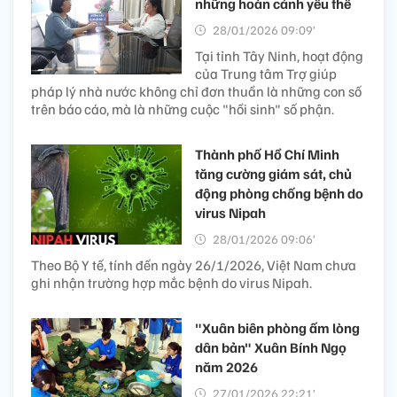
những hoàn cảnh yếu thế
28/01/2026 09:09’
Tại tỉnh Tây Ninh, hoạt động
của Trung tâm Trợ giúp
pháp lý nhà nước không chỉ đơn thuần là những con số
trên báo cáo, mà là những cuộc "hồi sinh" số phận.
Thành phố Hồ Chí Minh
tăng cường giám sát, chủ
động phòng chống bệnh do
virus Nipah​
28/01/2026 09:06’
Theo Bộ Y tế, tính đến ngày 26/1/2026, Việt Nam chưa
ghi nhận trường hợp mắc bệnh do virus Nipah.
"Xuân biên phòng ấm lòng
dân bản" Xuân Bính Ngọ
năm 2026
27/01/2026 22:21’