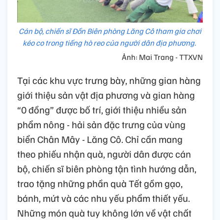
Cán bộ, chiến sĩ Đồn Biên phòng Lăng Cô tham gia chơi
kéo co trong tiếng hò reo của người dân địa phương.
Ảnh: Mai Trang - TTXVN
Tại các khu vực trưng bày, những gian hàng
giới thiệu sản vật địa phương và gian hàng
“0 đồng” được bố trí, giới thiệu nhiều sản
phẩm nông - hải sản đặc trưng của vùng
biển Chân Mây - Lăng Cô. Chỉ cần mang
theo phiếu nhận quà, người dân được cán
bộ, chiến sĩ biên phòng tận tình hướng dẫn,
trao tặng những phần quà Tết gồm gạo,
bánh, mứt và các nhu yếu phẩm thiết yếu.
Những món quà tuy không lớn về vật chất