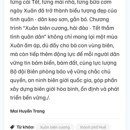
từng cái Tết, từng mái nhà, từng bữa cơm
ngày Xuân đã trở thành biểu tượng đẹp của
tình quân - dân keo sơn, gắn bó. Chương
trình “Xuân biên cương, hải đảo - Tết thắm
tình quân dân” không chỉ mang lại một mùa
Xuân ấm áp, đủ đầy cho bà con vùng biên,
mà còn tiếp thêm động lực để mỗi người dân
vững tin bám biển, bám đất, cùng lực lượng
Bộ đội Biên phòng bảo vệ vững chắc chủ
quyền, an ninh biên giới quốc gia, góp phần
xây dựng biên giới hòa bình, ổn định và phát
triển bền vững./.
Mai Huyền Trang
Từ khóa:
Xuân biên cương
thành phố Huế