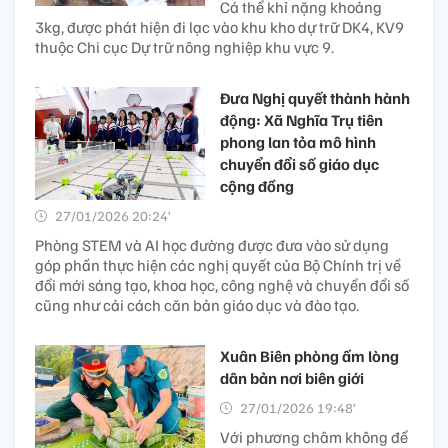
Cá thể khỉ nặng khoảng
3kg, được phát hiện đi lạc vào khu kho dự trữ DK4, KV9
thuộc Chi cục Dự trữ nông nghiệp khu vực 9.
Đưa Nghị quyết thành hành
động: Xã Nghĩa Trụ tiên
phong lan tỏa mô hình
chuyển đổi số giáo dục
cộng đồng
27/01/2026 20:24’
Phòng STEM và AI học đường được đưa vào sử dụng
góp phần thực hiện các nghị quyết của Bộ Chính trị về
đổi mới sáng tạo, khoa học, công nghệ và chuyển đổi số
cũng như cải cách căn bản giáo dục và đào tạo.
Xuân Biên phòng ấm lòng
dân bản nơi biên giới
27/01/2026 19:48’
Với phương châm không để