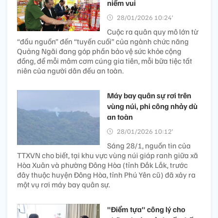
niềm vui
28/01/2026 10:24’
Cuộc ra quân quy mô lớn từ
“đầu nguồn” đến “tuyến cuối” của ngành chức năng
Quảng Ngãi đang góp phần bảo vệ sức khỏe cộng
đồng, để mỗi mâm cơm cúng gia tiên, mỗi bữa tiệc tất
niên của người dân đều an toàn.
Máy bay quân sự rơi trên
vùng núi, phi công nhảy dù
an toàn
28/01/2026 10:12’
Sáng 28/1, nguồn tin của
TTXVN cho biết, tại khu vực vùng núi giáp ranh giữa xã
Hòa Xuân và phường Đông Hòa (tỉnh Đắk Lắk, trước
đây thuộc huyện Đông Hòa, tỉnh Phú Yên cũ) đã xảy ra
một vụ rơi máy bay quân sự.
"Điểm tựa" công lý cho