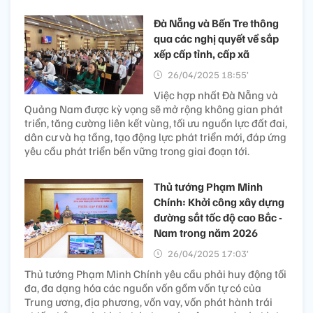
Đà Nẵng và Bến Tre thông
qua các nghị quyết về sắp
xếp cấp tỉnh, cấp xã
26/04/2025 18:55’
Việc hợp nhất Đà Nẵng và
Quảng Nam được kỳ vọng sẽ mở rộng không gian phát
triển, tăng cường liên kết vùng, tối ưu nguồn lực đất đai,
dân cư và hạ tầng, tạo động lực phát triển mới, đáp ứng
yêu cầu phát triển bền vững trong giai đoạn tới.
Thủ tướng Phạm Minh
Chính: Khởi công xây dựng
đường sắt tốc độ cao Bắc -
Nam trong năm 2026
26/04/2025 17:03’
Thủ tướng Phạm Minh Chính yêu cầu phải huy động tối
đa, đa dạng hóa các nguồn vốn gồm vốn tự có của
Trung ương, địa phương, vốn vay, vốn phát hành trái