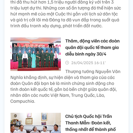
thi đã thu hút hơn 1,5 triệu người đăng ký với trên 3
triệu lượt dự thi. Những con số ấn tượng đó thể hiện sức
hút mạnh mẽ của một Cuộc thi gắn với lịch sử dân tộc
và giá trị cốt lõi mà Đảng ta đã vun đắp trong suốt quá
trình đấu tranh xây dựng, phát triển đất nước.
Thăm, động viên các đoàn
quân đội quốc tế tham gia
diễu binh ngày 30/4
26/04/2025 16:11’
Thượng tướng Nguyễn Văn
Nghĩa khẳng định, sự hiện diện và tham gia của các
đoàn Quân đội bạn bè là minh chứng sinh động cho
tình đoàn kết quốc tế, gắn bó bền chặt giữa quân đội,
nhân dân các nước Việt Nam, Trung Quốc, Lào,
Campuchia.
Chủ tịch Quốc hội Trần
Thanh Mẫn: Đoàn kết,
thống nhất để thành phố