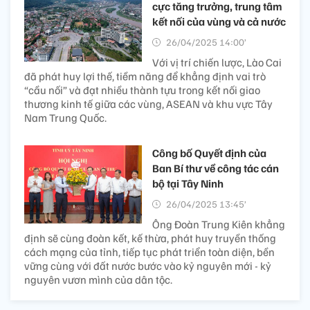
cực tăng trưởng, trung tâm
kết nối của vùng và cả nước
26/04/2025 14:00’
Với vị trí chiến lược, Lào Cai
đã phát huy lợi thế, tiềm năng để khẳng định vai trò
“cầu nối” và đạt nhiều thành tựu trong kết nối giao
thương kinh tế giữa các vùng, ASEAN và khu vực Tây
Nam Trung Quốc.
Công bố Quyết định của
Ban Bí thư về công tác cán
bộ tại Tây Ninh
26/04/2025 13:45’
Ông Đoàn Trung Kiên khẳng
định sẽ cùng đoàn kết, kế thừa, phát huy truyền thống
cách mạng của tỉnh, tiếp tục phát triển toàn diện, bền
vững cùng với đất nước bước vào kỷ nguyên mới - kỷ
nguyên vươn mình của dân tộc.