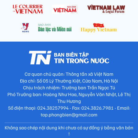
Cơ quan chủ quản: Thông tấn xã Việt Nam
Địa chỉ: Số 05 Lý Thường Kiệt, Cửa Nam, Hà Nội
Chịu trách nhiệm: Trưởng ban Trần Ngọc Tú
Phó Trưởng ban: Hoàng Như Hoa, Nguyễn Văn Nhật, Lê Thị
Thu Hương
Số điện thoại: 024.38257994 - Fax: 024.3826.7981 - Email:
tap.phongbien@gmail.com
Không sao chép nội dung khi chưa có sự đồng ý bằng văn bản
!