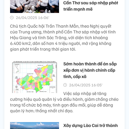
Cần Thơ sau sáp nhập phát
triển mạnh mẽ
26/04/2025 16:06’
Chủ tịch Quốc hội Trần Thanh Mẫn, theo Nghị quyết
của Trung ương, thành phố Cần Thơ sáp nhập với tỉnh
Hậu Giang và tỉnh Sóc Trăng, với diện tích khoảng
6.400 km2, dân số hơn 4 triệu người, mở rộng không
gian phát triển trong thời gian tới.
Sớm hoàn thành đề án sắp
xếp đơn vị hành chính cấp
tỉnh, cấp xã
26/04/2025 16:05’
Việc sáp nhập sẽ tăng
cường hiệu quả quản lý và điều hành, giảm chồng chéo
trong tổ chức bộ máy, tinh gọn đầu mối, giúp dễ dàng
quản lý hơn; thống nhất chỉ đạo.
Xây dựng Lào Cai trở thành