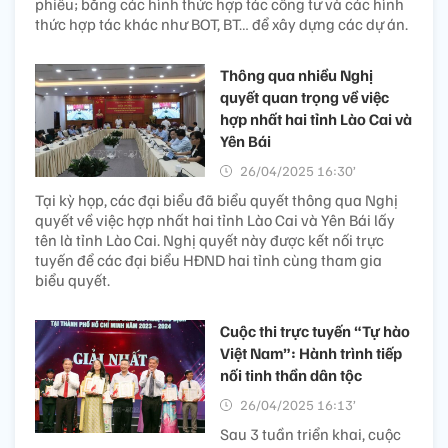
phiếu; bằng các hình thức hợp tác công tư và các hình
thức hợp tác khác như BOT, BT… để xây dựng các dự án.
Thông qua nhiều Nghị
quyết quan trọng về việc
hợp nhất hai tỉnh Lào Cai và
Yên Bái
26/04/2025 16:30’
Tại kỳ họp, các đại biểu đã biểu quyết thông qua Nghị
quyết về việc hợp nhất hai tỉnh Lào Cai và Yên Bái lấy
tên là tỉnh Lào Cai. Nghị quyết này được kết nối trực
tuyến để các đại biểu HĐND hai tỉnh cùng tham gia
biểu quyết.
Cuộc thi trực tuyến “Tự hào
Việt Nam”: Hành trình tiếp
nối tinh thần dân tộc
26/04/2025 16:13’
Sau 3 tuần triển khai, cuộc