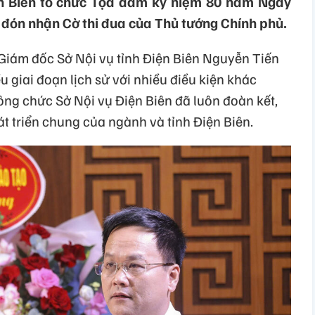
ện Biên tổ chức Tọa đàm kỷ niệm 80 năm Ngày
 đón nhận Cờ thi đua của Thủ tướng Chính phủ.
 Giám đốc Sở Nội vụ tỉnh Điện Biên Nguyễn Tiến
u giai đoạn lịch sử với nhiều điều kiện khác
ông chức Sở Nội vụ Điện Biên đã luôn đoàn kết,
t triển chung của ngành và tỉnh Điện Biên.