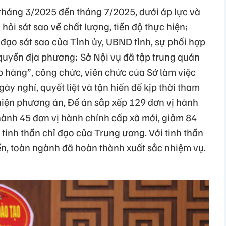
 tháng 3/2025 đến tháng 7/2025, dưới áp lực và
 hỏi sát sao về chất lượng, tiến độ thực hiện;
đạo sát sao của Tỉnh ủy, UBND tỉnh, sự phối hợp
 quyền địa phương; Sở Nội vụ đã tập trung quán
ếp hàng”, công chức, viên chức của Sở làm việc
y nghỉ, quyết liệt và tận hiến để kịp thời tham
iện phương án, Đề án sắp xếp 129 đơn vị hành
thành 45 đơn vị hành chính cấp xã mới, giảm 84
 tinh thần chỉ đạo của Trung ương. Với tinh thần
ến, toàn ngành đã hoàn thành xuất sắc nhiệm vụ.