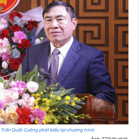
n Trần Quốc Cường phát biểu tại chương trình.
Ảnh: TTXVN phát.