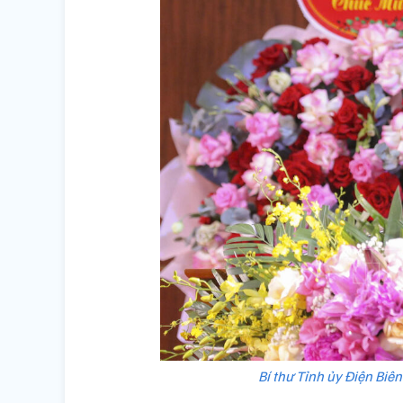
Bí thư Tỉnh ủy Điện Biê