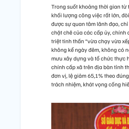
Trong suốt khoảng thời gian từ
khối lượng công việc rất lớn, đòi
được sự quan tâm lãnh đạo, chỉ 
chặt chẽ của các cấp ủy, chính
triệt tinh thần “vừa chạy vừa x
không kể ngày đêm, không có ngà
mưu xây dựng và tổ chức thực h
chính cấp xã trên địa bàn tỉnh 
đơn vị, lệ giảm 65,1% theo đúng
trách nhiệm, khát vọng cống hi