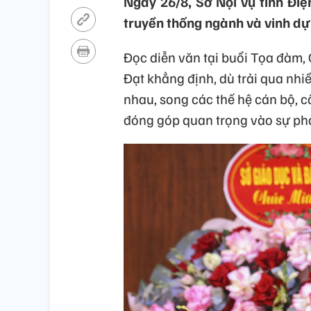
Ngày 26/8, Sở Nội vụ tỉnh Đi
truyền thống ngành và vinh dự
Đọc diễn văn tại buổi Tọa đàm,
Đạt khẳng định, dù trải qua nhiề
nhau, song các thế hệ cán bộ, c
đóng góp quan trọng vào sự phá