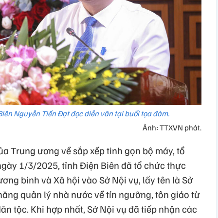
Biên Nguyễn Tiến Đạt đọc diễn văn tại buổi tọa đàm.
Ảnh: TTXVN phát.
ủa Trung ương về sắp xếp tinh gọn bộ máy, tổ
ngày 1/3/2025, tỉnh Điện Biên đã tổ chức thực
ơng binh và Xã hội vào Sở Nội vụ, lấy tên là Sở
năng quản lý nhà nước về tín ngưỡng, tôn giáo từ
ân tộc. Khi hợp nhất, Sở Nội vụ đã tiếp nhận các