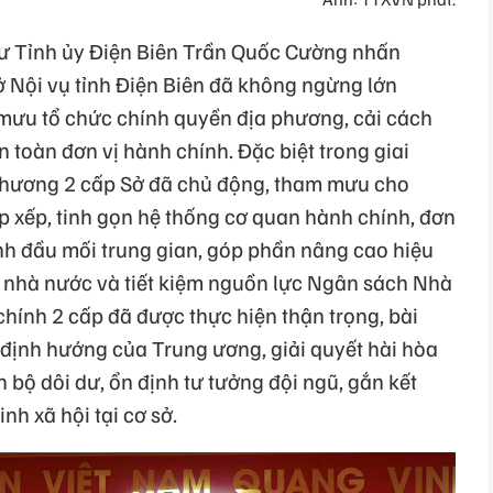
thư Tỉnh ủy Điện Biên Trần Quốc Cường nhấn
 Nội vụ tỉnh Điện Biên đã không ngừng lớn
mưu tổ chức chính quyền địa phương, cải cách
n toàn đơn vị hành chính. Đặc biệt trong giai
phương 2 cấp Sở đã chủ động, tham mưu cho
p xếp, tinh gọn hệ thống cơ quan hành chính, đơn
nh đầu mối trung gian, góp phần nâng cao hiệu
lý nhà nước và tiết kiệm nguồn lực Ngân sách Nhà
chính 2 cấp đã được thực hiện thận trọng, bài
định hướng của Trung ương, giải quyết hài hòa
 bộ dôi dư, ổn định tư tưởng đội ngũ, gắn kết
nh xã hội tại cơ sở.