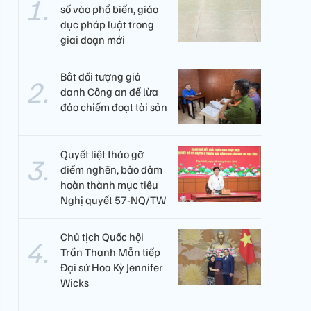
số vào phổ biến, giáo
dục pháp luật trong
giai đoạn mới
Bắt đối tượng giả
danh Công an để lừa
đảo chiếm đoạt tài sản
Quyết liệt tháo gỡ
điểm nghẽn, bảo đảm
hoàn thành mục tiêu
Nghị quyết 57-NQ/TW
Chủ tịch Quốc hội
Trần Thanh Mẫn tiếp
Đại sứ Hoa Kỳ Jennifer
Wicks