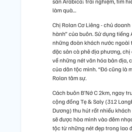
sản Arabica; trải nghiệm, tìm h
làm quà...
Chị Rolan Cơ Liêng - chủ doanh 
hành” của buôn. Sử dụng tiếng 
những đoàn khách nước ngoài tớ
đặc sản cà phê địa phương, chị
về những nét văn hóa bản địa, 
của dân tộc mình. “Đó cũng là m
Rolan tâm sự.
Cách buôn B’Nớ C 2km, ngay tr
cộng đồng Tẹ & Saly (312 Langbi
Dương) thu hút rất nhiều khách 
sẽ được hòa mình vào đêm nhạc
tộc từ những nét đẹp trong lao