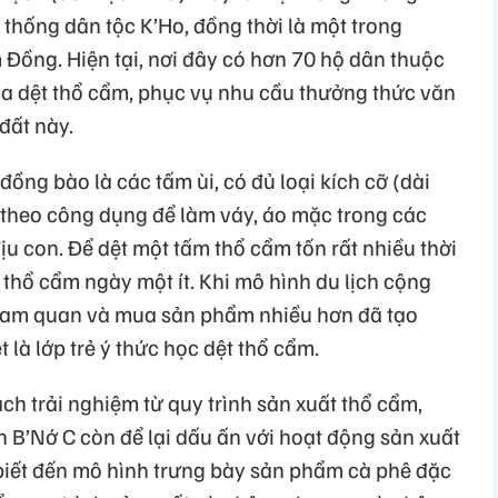
 thống dân tộc K’Ho, đồng thời là một trong
Đồng. Hiện tại, nơi đây có hơn 70 hộ dân thuộc
a dệt thổ cẩm, phục vụ nhu cầu thưởng thức văn
đất này.
ng bào là các tấm ùi, có đủ loại kích cỡ (dài
ùy theo công dụng để làm váy, áo mặc trong các
địu con. Để dệt một tấm thổ cẩm tốn rất nhiều thời
 thổ cẩm ngày một ít. Khi mô hình du lịch cộng
tham quan và mua sản phẩm nhiều hơn đã tạo
 là lớp trẻ ý thức học dệt thổ cẩm.
h trải nghiệm từ quy trình sản xuất thổ cẩm,
 B’Nớ C còn để lại dấu ấn với hoạt động sản xuất
 biết đến mô hình trưng bày sản phẩm cà phê đặc