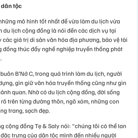
a dân tộc
những mô hình tốt nhất để vừa làm du lịch vừa
 du lịch cộng đồng là nói đến các dịch vụ tại
 các giá trị di sản văn hóa địa phương, bảo vệ tài
g đồng thúc đẩy nghề nghiệp truyền thống phát
.
buôn B’Nớ C, trong quá trình làm du lịch, người
 dựng, gìn giữ văn hóa truyền thống cũng như gìn
 cảnh quan. Nhờ có du lịch cộng đồng, đời sống
n rõ trên từng đường thôn, ngõ xóm, những con
g trang, sạch đẹp.
ng cộng đồng Tẹ & Saly nói: "chúng tôi có thể lan
 đặc trưng của dân tộc mình đến nhiều người