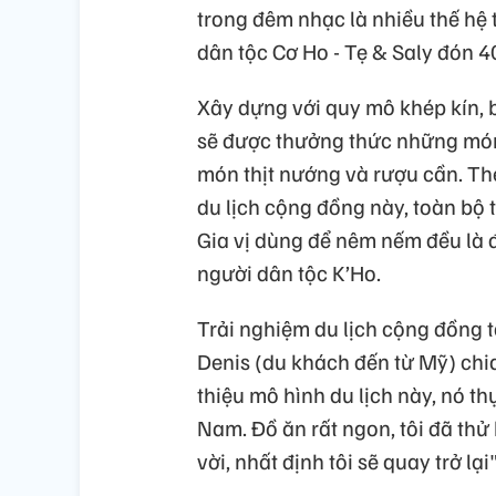
trong đêm nhạc là nhiều thế hệ 
dân tộc Cơ Ho - Tẹ & Saly đón 4
Xây dựng với quy mô khép kín, 
sẽ được thưởng thức những món 
món thịt nướng và rượu cần. The
du lịch cộng đồng này, toàn bộ
Gia vị dùng để nêm nếm đều là 
người dân tộc K’Ho.
Trải nghiệm du lịch cộng đồng t
Denis (du khách đến từ Mỹ) chia
thiệu mô hình du lịch này, nó th
Nam. Đồ ăn rất ngon, tôi đã thử 
vời, nhất định tôi sẽ quay trở lại"