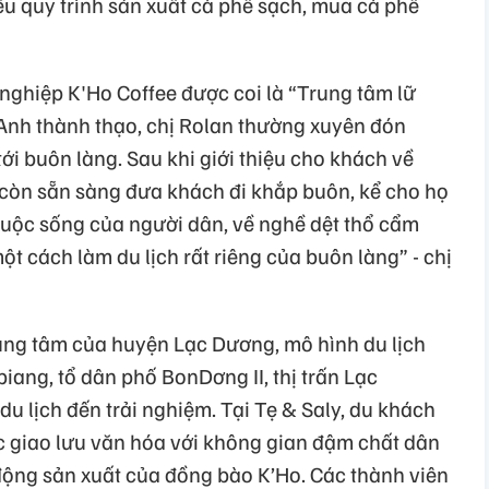
iểu quy trình sản xuất cà phê sạch, mua cà phê
nghiệp K'Ho Coffee được coi là “Trung tâm lữ
Anh thành thạo, chị Rolan thường xuyên đón
i buôn làng. Sau khi giới thiệu cho khách về
 còn sẵn sàng đưa khách đi khắp buôn, kể cho họ
cuộc sống của người dân, về nghề dệt thổ cẩm
ột cách làm du lịch rất riêng của buôn làng” - chị
ung tâm của huyện Lạc Dương, mô hình du lịch
ang, tổ dân phố BonDơng II, thị trấn Lạc
du lịch đến trải nghiệm. Tại Tẹ & Saly, du khách
 giao lưu văn hóa với không gian đậm chất dân
 động sản xuất của đồng bào K’Ho. Các thành viên