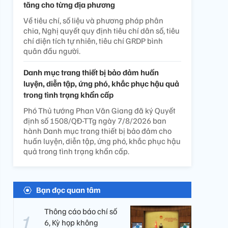
tăng cho từng địa phương
Về tiêu chí, số liệu và phương pháp phân
chia, Nghị quyết quy định tiêu chí dân số, tiêu
chí diện tích tự nhiên, tiêu chí GRDP bình
quân đầu người.
Danh mục trang thiết bị bảo đảm huấn
luyện, diễn tập, ứng phó, khắc phục hậu quả
trong tình trạng khẩn cấp
Phó Thủ tướng Phan Văn Giang đã ký Quyết
định số 1508/QĐ-TTg ngày 7/8/2026 ban
hành Danh mục trang thiết bị bảo đảm cho
huấn luyện, diễn tập, ứng phó, khắc phục hậu
quả trong tình trạng khẩn cấp.
Bạn đọc quan tâm
Thông cáo báo chí số
6, Kỳ họp không