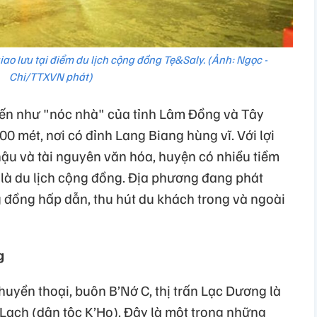
ao lưu tại điểm du lịch cộng đồng Tẹ&Saly. (Ảnh: Ngọc -
Chi/TTXVN phát)
ến như "nóc nhà" của tỉnh Lâm Đồng và Tây
0 mét, nơi có đỉnh Lang Biang hùng vĩ. Với lợi
 hậu và tài nguyên văn hóa, huyện có nhiều tiềm
ệt là du lịch cộng đồng. Địa phương đang phát
g đồng hấp dẫn, thu hút du khách trong và ngoài
g
uyền thoại, buôn B’Nớ C, thị trấn Lạc Dương là
 Lạch (dân tộc K’Ho). Đây là một trong những