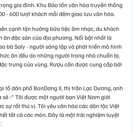
trong gia đình. Khu Bảo tồn văn hóa truyền thống
00 - 600 lượt khách mỗi đêm giao lưu văn hóa.
bên cạnh tận hưởng bữa tiệc âm nhạc, du khách
ăn đặc sản của địa phương. Nổi bật nhất là
o bà Saly - người sáng lập và phát triển mô hình
 thức ăn đều do những người trong nhà chuẩn bị.
đặc trưng của vùng. Rượu cần được cung cấp bởi
ại tổ dân phố BonDơng II, thị trấn Lạc Dương, anh
 sẻ :" Tôi được một người bạn Việt Nam giới
ực sự rất thú vị. Tôi yêu văn hóa các dân tộc Việt
hết tất cả các món. Đây là một trải nghiệm tuyệt
.