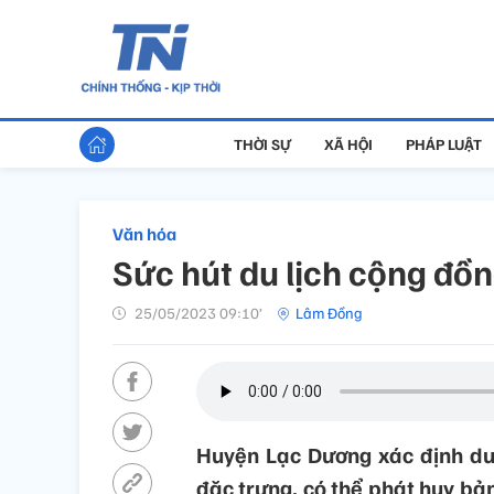
THỜI SỰ
XÃ HỘI
PHÁP LUẬT
Văn hóa
Sức hút du lịch cộng đồ
25/05/2023 09:10’
Lâm Đồng
Huyện Lạc Dương xác định du
đặc trưng, có thể phát huy bả