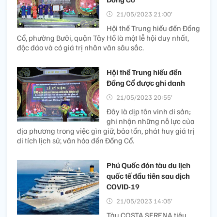
21/05/2023 21:00’
Hội thề Trung hiếu đền Đồng
Cổ, phường Bưởi, quận Tây Hồ là một lễ hội duy nhất,
độc đáo và có giá trị nhân văn sâu sắc.
Hội thề Trung hiếu đền
Đồng Cổ được ghi danh
21/05/2023 20:55’
Đây là dịp tôn vinh di sản;
ghi nhận những nỗ lực của
địa phương trong việc gìn giữ, bảo tồn, phát huy giá trị
di tích lịch sử, văn hóa đền Đồng Cổ.
Phú Quốc đón tàu du lịch
quốc tế đầu tiên sau dịch
COVID-19
21/05/2023 14:05’
Tàu COSTA SERENA tiêu