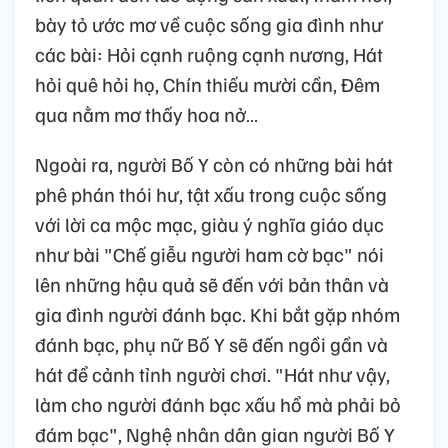
bày tỏ ước mơ về cuộc sống gia đình như
các bài: Hỏi cạnh ruộng cạnh nương, Hát
hỏi quê hỏi họ, Chín thiếu mười cần, Đêm
qua nằm mơ thấy hoa nở…
Ngoài ra, người Bố Y còn có những bài hát
phê phán thói hư, tật xấu trong cuộc sống
với lời ca mộc mạc, giàu ý nghĩa giáo dục
như bài "Chế giễu người ham cờ bạc" nói
lên những hậu quả sẽ đến với bản thân và
gia đình người đánh bạc. Khi bắt gặp nhóm
đánh bạc, phụ nữ Bố Y sẽ đến ngồi gần và
hát để cảnh tỉnh người chơi. "Hát như vậy,
làm cho người đánh bạc xấu hổ mà phải bỏ
đám bạc", Nghệ nhân dân gian người Bố Y