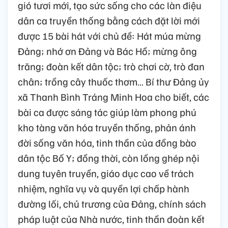
gió tươi mới, tạo sức sống cho các làn điệu
dân ca truyền thống bằng cách đặt lời mới
được 15 bài hát với chủ đề: Hát múa mừng
Đảng; nhớ ơn Đảng và Bác Hồ; mừng ông
trăng; đoàn kết dân tộc; trò chơi cờ, trò đan
chân; trồng cây thuốc thơm… Bí thư Đảng ủy
xã Thanh Bình Tráng Minh Hoa cho biết, các
bài ca được sáng tác giúp làm phong phú
kho tàng văn hóa truyền thống, phản ánh
đời sống văn hóa, tinh thần của đồng bào
dân tộc Bố Y; đồng thời, còn lồng ghép nội
dung tuyên truyền, giáo dục cao về trách
nhiệm, nghĩa vụ và quyền lợi chấp hành
đường lối, chủ trương của Đảng, chính sách
pháp luật của Nhà nước, tinh thần đoàn kết