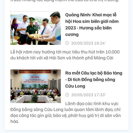
Quảng Ninh: Khai mạc lễ
hội Hoa sim biên giới năm
2023 - Hương sắc biên
cương
20/05/2023 18:24’
Lễ hội năm nay hướng tới mục tiêu thu hút trên 10.000
du khách tới với xã Hải Sơn và thành phố Móng Cái
Ra mắt Câu lạc bộ Bảo tàng
- Di tích Đồng bằng sông
Cửu Long
20/05/2023 17:33’
Lãnh đạo các tỉnh khu vực
Đồng bằng sông Cửu Long luôn quan tâm lãnh đạo, chỉ
đạo công tác gìn giữ, bảo vệ, phát huy giá trị di sản văn
hóa.