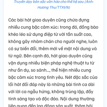
Truyền dạy bản sắc văn hóa cho thế hệ sau (Ảnh:
Hương Thu/TTXVN)
Các bài hát giao duyên cũng chứa đựng
nhiều cung bậc cảm xúc; trong đó, đồng bào
khéo léo sử dụng điệp từ với tần suất cao,
không gây nhàm chán cho người nghe, luôn
có sự biến đổi, thêm mới về mặt nội dung và
từ ngữ. Bên cạnh đó, hát giao duyên cũng
vận dụng nhiều biện pháp nghệ thuật tu từ
như ẩn dụ, so sánh..., thể hiện nhiều cung
bậc cảm xúc trong tình yêu. Nét đặc sắc của
lối hát đối đáp này là những bài tình ca dài
với lời ca ngẫu hứng, không trùng lặp, đầy
tính sáng tạo và độc đáo. Nội dung thường
liên quan đến lao động sản xuất, thăm hỏi,