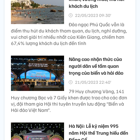
khách du lịch
22/05/2023 09:30’
Đảo ngọc Phú Quốc vẫn là
điểm thu hút du khách tham quan, du lịch, nghỉ dưỡng,
vui chơi giải trí nhiều nhất của Kiên Giang, chiếm hơn
67,4% lượng khách du lịch đến tỉnh
Nâng cao nhận thức của
người dân về tầm quan
trọng của biển và hải đảo
21/05/2023 22:40’
79 Huy chương Vàng, 141
Huy chương Bạc và 7 Giấy khen được trao cho các đơn
vị, đội tham gia Hội thi tuyên truyền lưu động “Biển và
Hải đảo Việt Nam”.
Hà Nội: Lễ kỷ niệm 995
năm Hội thề Trung hiếu đền
Đồng Cổ