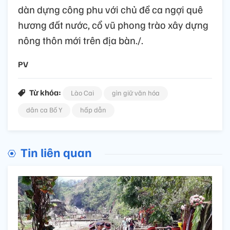
dàn dựng công phu với chủ đề ca ngợi quê
hương đất nước, cổ vũ phong trào xây dựng
nông thôn mới trên địa bàn./.
PV
Từ khóa:
Lào Cai
gìn giữ văn hóa
dân ca Bố Y
hấp dẫn
Tin liên quan