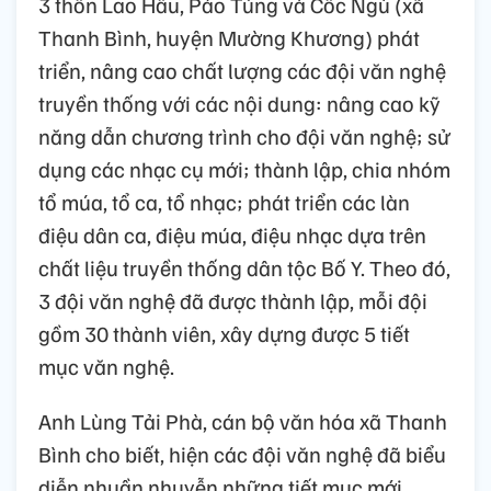
3 thôn Lao Hầu, Páo Tủng và Cốc Ngù (xã
Thanh Bình, huyện Mường Khương) phát
triển, nâng cao chất lượng các đội văn nghệ
truyền thống với các nội dung: nâng cao kỹ
năng dẫn chương trình cho đội văn nghệ; sử
dụng các nhạc cụ mới; thành lập, chia nhóm
tổ múa, tổ ca, tổ nhạc; phát triển các làn
điệu dân ca, điệu múa, điệu nhạc dựa trên
chất liệu truyền thống dân tộc Bố Y. Theo đó,
3 đội văn nghệ đã được thành lập, mỗi đội
gồm 30 thành viên, xây dựng được 5 tiết
mục văn nghệ.
Anh Lùng Tải Phà, cán bộ văn hóa xã Thanh
Bình cho biết, hiện các đội văn nghệ đã biểu
diễn nhuần nhuyễn những tiết mục mới