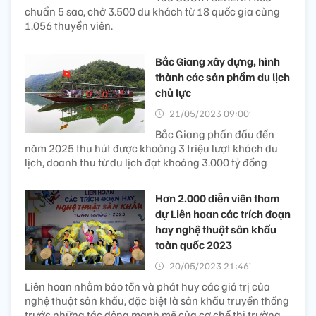
chuẩn 5 sao, chở 3.500 du khách từ 18 quốc gia cùng
1.056 thuyền viên.
Bắc Giang xây dựng, hình
thành các sản phẩm du lịch
chủ lực
21/05/2023 09:00’
Bắc Giang phấn đấu đến
năm 2025 thu hút được khoảng 3 triệu lượt khách du
lịch, doanh thu từ du lịch đạt khoảng 3.000 tỷ đồng
Hơn 2.000 diễn viên tham
dự Liên hoan các trích đoạn
hay nghệ thuật sân khấu
toàn quốc 2023
20/05/2023 21:46’
Liên hoan nhằm bảo tồn và phát huy các giá trị của
nghệ thuật sân khấu, đặc biệt là sân khấu truyền thống
trước những tác động mạnh mẽ của cơ chế thị trường.