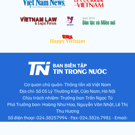
Cơ quan chủ quản: Thông tấn xã Việt Nam
Địa chỉ: Số 05 Lý Thường Kiệt, Cửa Nam, Hà Nội
Chịu trách nhiệm: Trưởng ban Trần Ngọc Tú
Phó Trưởng ban: Hoàng Như Hoa, Nguyễn Văn Nhật, Lê Thị
Thu Hương
Số điện thoại: 024.38257994 - Fax: 024.3826.7981 - Email:
tap.phongbien@gmail.com