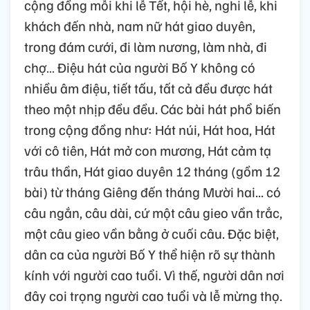
cộng đồng mỗi khi lễ Tết, hội hè, nghi lễ, khi
khách đến nhà, nam nữ hát giao duyên,
trong đám cưới, đi làm nương, làm nhà, đi
chợ… Điệu hát của người Bố Y không có
nhiều âm điệu, tiết tấu, tất cả đều được hát
theo một nhịp đều đều. Các bài hát phổ biến
trong cộng đồng như: Hát núi, Hát hoa, Hát
với cô tiên, Hát mở con mương, Hát cảm tạ
trâu thần, Hát giao duyên 12 tháng (gồm 12
bài) từ tháng Giêng đến tháng Mười hai... có
câu ngắn, câu dài, cứ một câu gieo vần trắc,
một câu gieo vần bằng ở cuối câu. Đặc biệt,
dân ca của người Bố Y thể hiện rõ sự thành
kính với người cao tuổi. Vì thế, người dân nơi
đây coi trọng người cao tuổi và lễ mừng thọ.