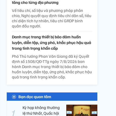
tăng cho từng địa phương
Về tiêu chí, số liệu và phương pháp phân
chia, Nghị quyết quy định tiêu chí dân số, tiêu
chí diện tích tự nhiên, tiêu chí GRDP bình
quân đầu người.
Danh mục trang thiết bị bảo đảm huấn
luyện, diễn tập, ứng phó, khắc phục hậu quả
trong tình trạng khẩn cấp
Phó Thủ tướng Phan Văn Giang đã ký Quyết
định số 1508/QĐ-TTg ngày 7/8/2026 ban
hành Danh mục trang thiết bị bảo đảm cho
huấn luyện, diễn tập, ứng phó, khắc phục hậu
quả trong tình trạng khẩn cấp.
Bạn đọc quan tâm
Kỳ họp không thường
lệ thứ Nhất, Quốc hội