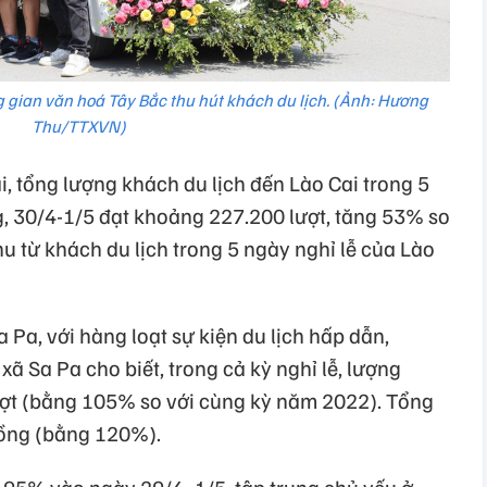
gian văn hoá Tây Bắc thu hút khách du lịch. (Ảnh: Hương
Thu/TTXVN)
, tổng lượng khách du lịch đến Lào Cai trong 5
, 30/4-1/5 đạt khoảng 227.200 lượt, tăng 53% so
hu từ khách du lịch trong 5 ngày nghỉ lễ của Lào
a Pa, với hàng loạt sự kiện du lịch hấp dẫn,
ã Sa Pa cho biết, trong cả kỳ nghỉ lễ, lượng
ượt (bằng 105% so với cùng kỳ năm 2022). Tổng
đồng (bằng 120%).
 95% vào ngày 29/4- 1/5, tập trung chủ yếu ở