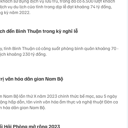
khách sử dụng dịch vụ lưu trú, trong đó có 6.500 lượt khách
ịch vụ du lịch của tỉnh trong dịp lễ đạt khoảng 74 tỷ đồng,
ng kỳ năm 2022.
ch đến Bình Thuận trong kỳ nghỉ lễ
, tỉnh Bình Thuận có công suất phòng bình quân khoảng 70 -
ịch khoảng 230 tỷ đồng.
 trị văn hóa dân gian Nam Bộ
an Nam Bộ lần thứ X năm 2023 chính thức bế mạc, sau 5 ngày
động hấp dẫn, tôn vinh văn hóa ẩm thực và nghệ thuật Đờn ca
 văn hóa dân gian Nam Bộ.
ối Hải Phòng mở rộng 2023