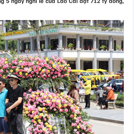
ng 5 ngày nghỉ lễ của Lào Cai đạt 712 tỷ đồng,