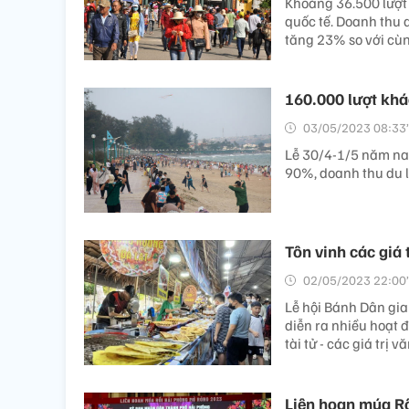
Khoảng 36.500 lượt 
quốc tế. Doanh thu d
tăng 23% so với cù
160.000 lượt khá
03/05/2023 08:33’
Lễ 30/4-1/5 năm nay
90%, doanh thu du l
Tôn vinh các giá
02/05/2023 22:00’
Lễ hội Bánh Dân gi
diễn ra nhiều hoạt 
tài tử - các giá trị
Liên hoan múa R