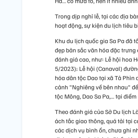
Hà… có mưa to, nên ít nhiều ảnh 
Trong dịp nghỉ lễ, tại các địa b
hoạt động, sự kiện du lịch tiêu 
Khu du lịch quốc gia Sa Pa đã t
đẹp bản sắc văn hóa đặc trưng 
đánh giá cao, như: Lễ hội hoa H
5/2023); Lễ hội (Canaval) đườn
hóa dân tộc Dao tại xã Tả Phìn 
cảnh "Nghiêng về bên nhau" để 
tộc Mông, Dao Sa Pa,… tại điểm d
Theo đánh giá của Sở Du lịch Lào
ách tắc giao thông, quá tải tại 
các dịch vụ bình ổn, chưa ghi n