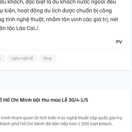
 du khách, đặc biệt là du khách nước ngoài đều
 sự kiện, hoạt động du lịch được chuẩn bị công
 tính nghệ thuật, nhằm tôn vinh các giá trị, nét
n tộc Lào Cai./.
PV
h
ngày nghỉ lễ
tăng
ố Hồ Chí Minh bội thu mùa Lễ 30/4-1/5
trình tham quan Di tích kiến trúc nghệ thuật cấp quốc gia trụ
ành phố Hồ Chí Minh đã đón tiếp hơn 1.500 lượt khách,