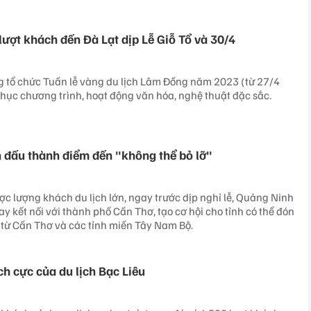
ượt khách đến Đà Lạt dịp Lễ Giỗ Tổ và 30/4
 tổ chức Tuần lễ vàng du lịch Lâm Đồng năm 2023 (từ 27/4
chục chương trình, hoạt động văn hóa, nghệ thuật đặc sắc.
đấu thành điểm đến "không thể bỏ lỡ"
ược lượng khách du lịch lớn, ngay trước dịp nghỉ lễ, Quảng Ninh
y kết nối với thành phố Cần Thơ, tạo cơ hội cho tỉnh có thể đón
 từ Cần Thơ và các tỉnh miền Tây Nam Bộ.
ch cực của du lịch Bạc Liêu