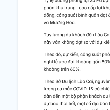
phân khu trung - cao cấp tại kh
đồng, công suất bình quân đạt 6
và Mường Hoa.
Tuy lượng du khách đến Lào Cai
này vẫn không đạt so với dự ki
Theo đó, dự kiến, công suất ph
nghỉ lễ ước đạt khoảng gần 80%.
khoảng trên 60%.
Theo Sở Du lịch Lào Cai, nguyên
lượng ca mắc COVID-19 có chiều 
dẫn đến một bộ phận khách du l
dự báo thời tiết, một số địa bàn 