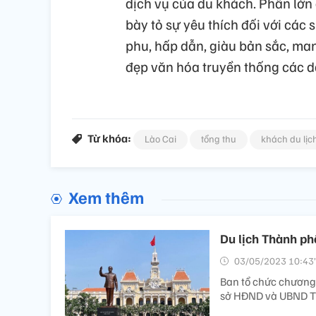
dịch vụ của du khách. Phần lớn
bày tỏ sự yêu thích đối với các
phu, hấp dẫn, giàu bản sắc, mang
đẹp văn hóa truyền thống các dâ
Từ khóa:
Lào Cai
tổng thu
khách du lịc
Xem thêm
Du lịch Thành ph
03/05/2023 10:43’
Ban tổ chức chương 
sở HĐND và UBND Th