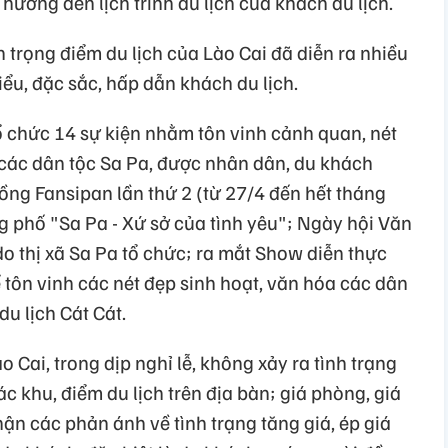
hưởng đến lịch trình du lịch của khách du lịch.
àn trọng điểm du lịch của Lào Cai đã diễn ra nhiều
biểu, đặc sắc, hấp dẫn khách du lịch.
ổ chức 14 sự kiện nhằm tôn vinh cảnh quan, nét
các dân tộc Sa Pa, được nhân dân, du khách
ồng Fansipan lần thứ 2 (từ 27/4 đến hết tháng
g phố "Sa Pa - Xứ sở của tình yêu"; Ngày hội Văn
do thị xã Sa Pa tổ chức; ra mắt Show diễn thực
tôn vinh các nét đẹp sinh hoạt, văn hóa các dân
u lịch Cát Cát.
 Cai, trong dịp nghỉ lễ, không xảy ra tình trạng
các khu, điểm du lịch trên địa bàn; giá phòng, giá
hận các phản ánh về tình trạng tăng giá, ép giá