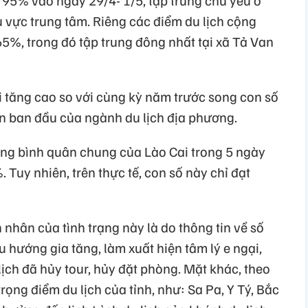
u vực trung tâm. Riêng các điểm du lịch cộng
5%, trong đó tập trung đông nhất tại xã Tả Van
 tăng cao so với cùng kỳ năm trước song con số
ến ban đầu của ngành du lịch địa phương.
òng bình quân chung của Lào Cai trong 5 ngày
 Tuy nhiên, trên thực tế, con số này chỉ đạt
 nhân của tình trạng này là do thông tin về số
hướng gia tăng, làm xuất hiện tâm lý e ngại,
ịch đã hủy tour, hủy đặt phòng. Mặt khác, theo
trọng điểm du lịch của tỉnh, như: Sa Pa, Y Tý, Bắc