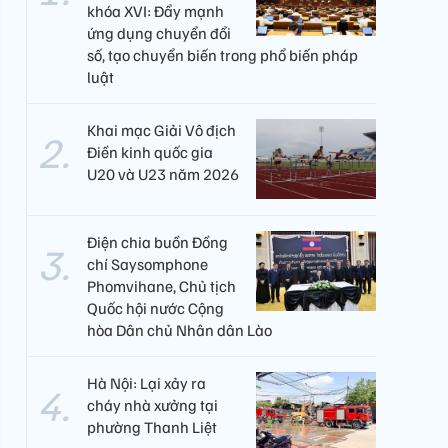
khóa XVI: Đẩy mạnh
ứng dụng chuyển đổi
số, tạo chuyển biến trong phổ biến pháp
luật
Khai mạc Giải Vô địch
Điền kinh quốc gia
U20 và U23 năm 2026
Điện chia buồn Đồng
chí Saysomphone
Phomvihane, Chủ tịch
Quốc hội nước Cộng
hòa Dân chủ Nhân dân Lào
Hà Nội: Lại xảy ra
cháy nhà xưởng tại
phường Thanh Liệt