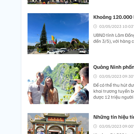
Khoảng 120.000 l
03/05/2023 10:03’
UBND tỉnh Lâm Đồng
đến 3/5), với hàng 
Quảng Ninh phấn 
03/05/2023 09:30’
Để có thể thu hút đ
khai trương tuyến ba
được 12 triệu người
Những tín hiệu tí
03/05/2023 09:00’