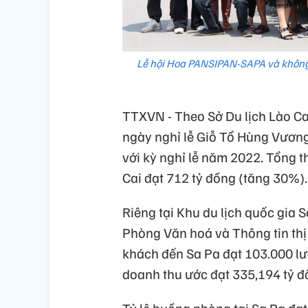
Lễ hội Hoa PANSIPAN-SAPA và không 
TTXVN - Theo Sở Du lịch Lào Cai
ngày nghỉ lễ Giỗ Tổ Hùng Vương
với kỳ nghỉ lễ năm 2022. Tổng t
Cai đạt 712 tỷ đồng (tăng 30%).
Riêng tại Khu du lịch quốc gia S
Phòng Văn hoá và Thông tin thị x
khách đến Sa Pa đạt 103.000 l
doanh thu ước đạt 335,194 tỷ 
Tỷ lệ buồng phòng tại Sa Pa đạt