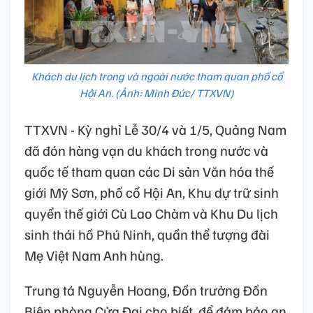
Khách du lịch trong và ngoài nước tham quan phố cổ
Hội An. (Ảnh: Minh Đức/ TTXVN)
TTXVN - Kỳ nghỉ Lễ 30/4 và 1/5, Quảng Nam
đã đón hàng vạn du khách trong nước và
quốc tế tham quan các Di sản Văn hóa thế
giới Mỹ Sơn, phố cổ Hội An, Khu dự trữ sinh
quyển thế giới Cù Lao Chàm và Khu Du lịch
sinh thái hồ Phú Ninh, quần thể tượng đài
Mẹ Việt Nam Anh hùng.
Trung tá Nguyễn Hoang, Đồn trưởng Đồn
Biên phòng Cửa Đại cho biết, để đảm bảo an