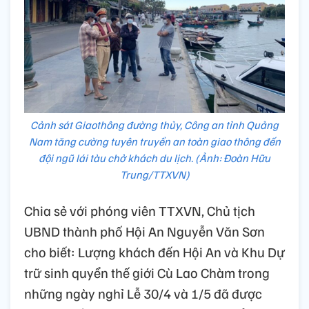
Cảnh sát Giaothông đường thủy, Công an tỉnh Quảng
Nam tăng cường tuyên truyền an toàn giao thông đến
đội ngũ lái tàu chở khách du lịch. (Ảnh: Đoàn Hữu
Trung/TTXVN)
Chia sẻ với phóng viên TTXVN, Chủ tịch
UBND thành phố Hội An Nguyễn Văn Sơn
cho biết: Lượng khách đến Hội An và Khu Dự
trữ sinh quyển thế giới Cù Lao Chàm trong
những ngày nghỉ Lễ 30/4 và 1/5 đã được