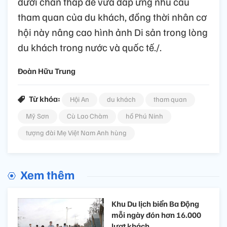
dưới chân tháp để vừa đáp ứng nhu cầu
tham quan của du khách, đồng thời nhân cơ
hội này nâng cao hình ảnh Di sản trong lòng
du khách trong nước và quốc tế./.
Đoàn Hữu Trung
Từ khóa:
Hội An
du khách
tham quan
Mỹ Sơn
Cù Lao Chàm
hồ Phú Ninh
tượng đài Mẹ Việt Nam Anh hùng
Xem thêm
Khu Du lịch biển Ba Động
mỗi ngày đón hơn 16.000
lượt khách