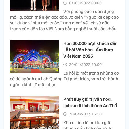
01/05/2023 08:00’
Với phong cách dàn dựng
mới lạ, cách thể hiện độc đáo, vở diễn “Người đi dép cao
su” được ví như một cuộc “trình diễn” về lịch sử đấu
tranh của dân tộc Việt Nam bằng nghệ thuật sân khấu.
Hơn 30.000 lượt khách đến
Lễ hội Văn hóa - Ẩm thực
Việt Nam 2023
30/04/2023 20:00’
Lễ hội là một trong những cơ
sở để ngành du lịch Quảng Trị phát triển, sớm trở thành
ngành kinh tế mũi nhọn.
Phát huy giá trị văn hóa,
lịch sử di tích thành An Thổ
30/04/2023 15:10’
Khu di tích là nơi lưu giữ
những dấu tích còn sót lại