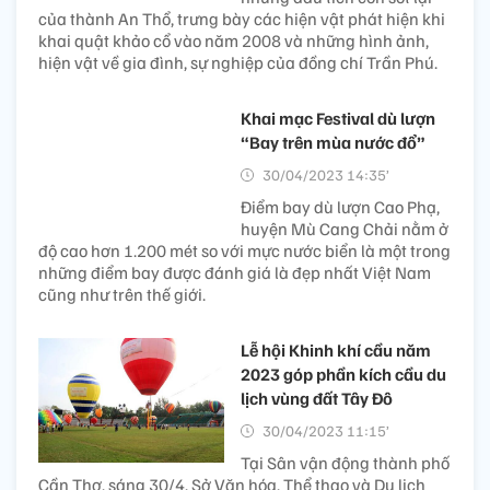
của thành An Thổ, trưng bày các hiện vật phát hiện khi
khai quật khảo cổ vào năm 2008 và những hình ảnh,
hiện vật về gia đình, sự nghiệp của đồng chí Trần Phú.
Khai mạc Festival dù lượn
“Bay trên mùa nước đổ”
30/04/2023 14:35’
Điểm bay dù lượn Cao Phạ,
huyện Mù Cang Chải nằm ở
độ cao hơn 1.200 mét so với mực nước biển là một trong
những điểm bay được đánh giá là đẹp nhất Việt Nam
cũng như trên thế giới.
Lễ hội Khinh khí cầu năm
2023 góp phần kích cầu du
lịch vùng đất Tây Đô
30/04/2023 11:15’
Tại Sân vận động thành phố
Cần Thơ, sáng 30/4, Sở Văn hóa, Thể thao và Du lịch