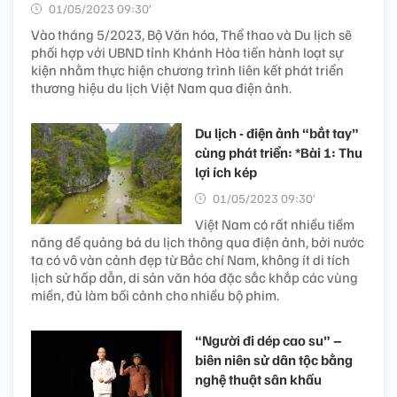
01/05/2023 09:30’
Vào tháng 5/2023, Bộ Văn hóa, Thể thao và Du lịch sẽ
phối hợp với UBND tỉnh Khánh Hòa tiến hành loạt sự
kiện nhằm thực hiện chương trình liên kết phát triển
thương hiệu du lịch Việt Nam qua điện ảnh.
Du lịch - điện ảnh “bắt tay”
cùng phát triển: *Bài 1: Thu
lợi ích kép
01/05/2023 09:30’
Việt Nam có rất nhiều tiềm
năng để quảng bá du lịch thông qua điện ảnh, bởi nước
ta có vô vàn cảnh đẹp từ Bắc chí Nam, không ít di tích
lịch sử hấp dẫn, di sản văn hóa đặc sắc khắp các vùng
miền, đủ làm bối cảnh cho nhiều bộ phim.
“Người đi dép cao su” –
biên niên sử dân tộc bằng
nghệ thuật sân khấu