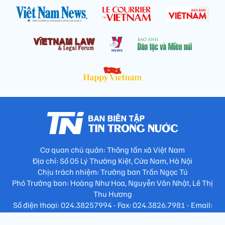
Cơ quan chủ quản: Thông tấn xã Việt Nam
Địa chỉ: Số 05 Lý Thường Kiệt, Cửa Nam, Hà Nội
Chịu trách nhiệm: Trưởng ban Trần Ngọc Tú
Phó Trưởng ban: Hoàng Như Hoa, Nguyễn Văn Nhật, Lê Thị
Thu Hương
Số điện thoại: 024.38257994 - Fax: 024.3826.7981 - Email:
tap.phongbien@gmail.com