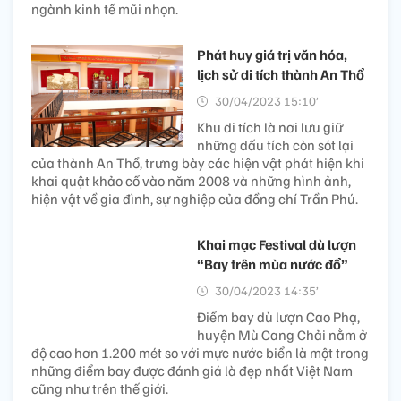
ngành kinh tế mũi nhọn.
Phát huy giá trị văn hóa,
lịch sử di tích thành An Thổ
30/04/2023 15:10’
Khu di tích là nơi lưu giữ
những dấu tích còn sót lại
của thành An Thổ, trưng bày các hiện vật phát hiện khi
khai quật khảo cổ vào năm 2008 và những hình ảnh,
hiện vật về gia đình, sự nghiệp của đồng chí Trần Phú.
Khai mạc Festival dù lượn
“Bay trên mùa nước đổ”
30/04/2023 14:35’
Điểm bay dù lượn Cao Phạ,
huyện Mù Cang Chải nằm ở
độ cao hơn 1.200 mét so với mực nước biển là một trong
những điểm bay được đánh giá là đẹp nhất Việt Nam
cũng như trên thế giới.