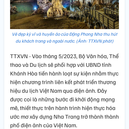
Vẻ đẹp kỳ vĩ và huyền ảo của Động Phong Nha thu hút
du khách trong và ngoài nước. (Ảnh: TTXVN phát)
TTXVN - Vào tháng 5/2023, Bộ Văn hóa, Thể
thao và Du lịch sẽ phối hợp với UBND tỉnh
Khánh Hòa tiến hành loạt sự kiện nhằm thực
hiện chương trình liên kết phát triển thương
hiệu du lịch Việt Nam qua điện ảnh. Đây
được coi là những bước đi khởi động mạng
mẽ, thiết thực trên hành trình hiện thực hóa
ước mơ xây dựng Nha Trang trở thành thành
phố điện ảnh của Việt Nam.