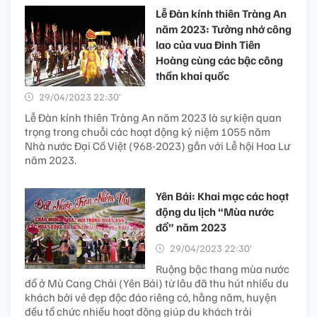
Lễ Đàn kính thiên Tràng An
năm 2023: Tưởng nhớ công
lao của vua Đinh Tiên
Hoàng cùng các bậc công
thần khai quốc
29/04/2023 22:30’
Lễ Đàn kính thiên Tràng An năm 2023 là sự kiện quan
trọng trong chuỗi các hoạt động kỷ niệm 1055 năm
Nhà nước Đại Cồ Việt (968-2023) gắn với Lễ hội Hoa Lư
năm 2023.
Yên Bái: Khai mạc các hoạt
động du lịch “Mùa nước
đổ” năm 2023
29/04/2023 22:30’
Ruộng bậc thang mùa nước
đổ ở Mù Cang Chải (Yên Bái) từ lâu đã thu hút nhiều du
khách bởi vẻ đẹp độc đáo riêng có, hằng năm, huyện
đều tổ chức nhiều hoạt động giúp du khách trải