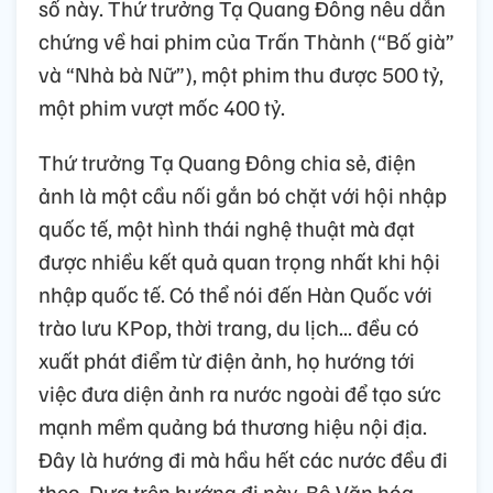
số này. Thứ trưởng Tạ Quang Đông nêu dẫn
chứng về hai phim của Trấn Thành (“Bố già”
và “Nhà bà Nữ”), một phim thu được 500 tỷ,
một phim vượt mốc 400 tỷ.
Thứ trưởng Tạ Quang Đông chia sẻ, điện
ảnh là một cầu nối gắn bó chặt với hội nhập
quốc tế, một hình thái nghệ thuật mà đạt
được nhiều kết quả quan trọng nhất khi hội
nhập quốc tế. Có thể nói đến Hàn Quốc với
trào lưu KPop, thời trang, du lịch... đều có
xuất phát điểm từ điện ảnh, họ hướng tới
việc đưa diện ảnh ra nước ngoài để tạo sức
mạnh mềm quảng bá thương hiệu nội địa.
Đây là hướng đi mà hầu hết các nước đều đi
theo. Dựa trên hướng đi này, Bộ Văn hóa,