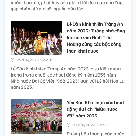
nhằm bảo tồn, phát huy các giá trị tốt đẹp của cha ông,
góp phần giữ gìn cội nguồn dân tộc.
Lễ Đàn kính thiên Tràng An
năm 2023: Tưởng nhớ công
lao của vua Đinh Tiên
Hoàng cùng các bậc công
thần khai quốc
29/04/2023 22:30’
Lễ Đàn kính thiên Tràng An năm 2023 là sự kiện quan
trọng trong chuỗi các hoạt động kỷ niệm 1055 năm
Nhà nước Đại Cồ Việt (968-2023) gắn với Lễ hội Hoa Lư
năm 2023.
Yên Bái: Khai mạc các hoạt
động du lịch “Mùa nước
đổ” năm 2023
29/04/2023 22:30’
Ruộng bậc thang mùa nước