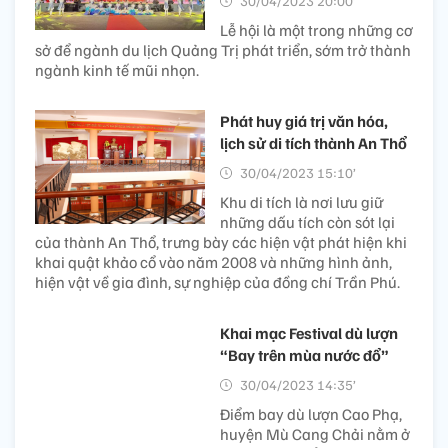
30/04/2023 20:00’
Lễ hội là một trong những cơ
sở để ngành du lịch Quảng Trị phát triển, sớm trở thành
ngành kinh tế mũi nhọn.
Phát huy giá trị văn hóa,
lịch sử di tích thành An Thổ
30/04/2023 15:10’
Khu di tích là nơi lưu giữ
những dấu tích còn sót lại
của thành An Thổ, trưng bày các hiện vật phát hiện khi
khai quật khảo cổ vào năm 2008 và những hình ảnh,
hiện vật về gia đình, sự nghiệp của đồng chí Trần Phú.
Khai mạc Festival dù lượn
“Bay trên mùa nước đổ”
30/04/2023 14:35’
Điểm bay dù lượn Cao Phạ,
huyện Mù Cang Chải nằm ở