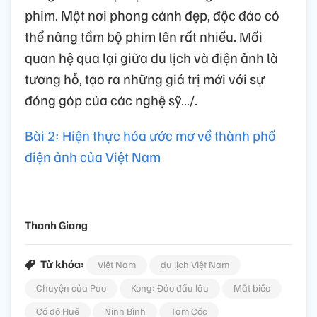
phim. Một nơi phong cảnh đẹp, độc đáo có
thể nâng tầm bộ phim lên rất nhiều. Mối
quan hệ qua lại giữa du lịch và điện ảnh là
tương hỗ, tạo ra những giá trị mới với sự
đóng góp của các nghệ sỹ…/.
Bài 2: Hiện thực hóa ước mơ về thành phố
điện ảnh của Việt Nam
Thanh Giang
Từ khóa:
Việt Nam
du lịch Việt Nam
Chuyện của Pao
Kong: Đảo đầu lâu
Mắt biếc
Cố đô Huế
Ninh Bình
Tam Cốc