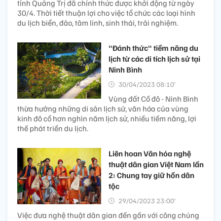
tỉnh Quảng Trị đã chính thức được khởi động từ ngày
30/4. Thời tiết thuận lợi cho việc tổ chức các loại hình
du lịch biển, đảo, tâm linh, sinh thái, trải nghiệm.
"Đánh thức" tiềm năng du
lịch từ các di tích lịch sử tại
Ninh Bình
30/04/2023 08:10’
Vùng đất Cố đô - Ninh Bình
thừa hưởng những di sản lịch sử, văn hóa của vùng
kinh đô cổ hơn nghìn năm lịch sử, nhiều tiềm năng, lợi
thế phát triển du lịch.
Liên hoan Văn hóa nghệ
thuật dân gian Việt Nam lần
2: Chung tay giữ hồn dân
tộc
29/04/2023 23:00’
Việc đưa nghệ thuật dân gian đến gần với công chúng