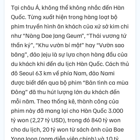
Tại châu Á, không thể không nhắc đến Hàn
Quốc. Từng xuất hiện trong hàng loạt bộ
phim truyền hình ăn khách của xứ sở kim chi
như “Nàng Dae Jang Geum”, “Thái vương tứ
thần ký”, “Khu vườn bí mật” hay “Vườn sao
băng”, đảo Jeju là sự lựa chọn hàng đầu của
du khách khi đến du lịch Hàn Quốc. Cách thủ
đô Seoul 63 km về phía Nam, đảo Nami
được biết đến qua bộ phim “Bản tình ca mùa
Đông” đã thu hút lượng lớn du khách đến
mỗi năm. Theo thống kê, thành công của
phim này đã mang lại cho Hàn Quốc 3.000
tỷ won (2,27 tỷ USD), trong đó 840 tỷ won
cho du lịch, 20 tỷ won từ sách ảnh của Bae
Yong Joon (nam diễn viên chính) và 10 tỷ