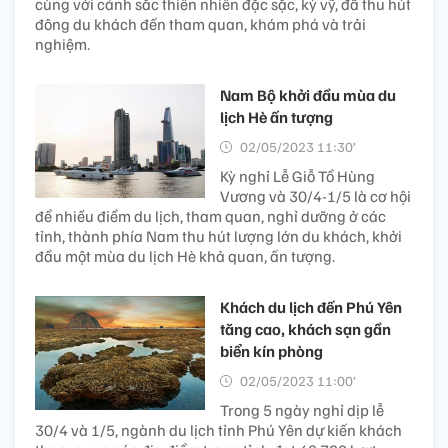
cùng với cảnh sắc thiên nhiên đặc sặc, kỳ vỹ, đã thu hút
đông du khách đến tham quan, khám phá và trải
nghiệm.
Nam Bộ khởi đầu mùa du
lịch Hè ấn tượng
02/05/2023 11:30’
Kỳ nghỉ Lễ Giỗ Tổ Hùng
Vương và 30/4-1/5 là cơ hội
để nhiều điểm du lịch, tham quan, nghỉ dưỡng ở các
tỉnh, thành phía Nam thu hút lượng lớn du khách, khởi
đầu một mùa du lịch Hè khả quan, ấn tượng.
Khách du lịch đến Phú Yên
tăng cao, khách sạn gần
biển kín phòng
02/05/2023 11:00’
Trong 5 ngày nghỉ dịp lễ
30/4 và 1/5, ngành du lịch tỉnh Phú Yên dự kiến khách