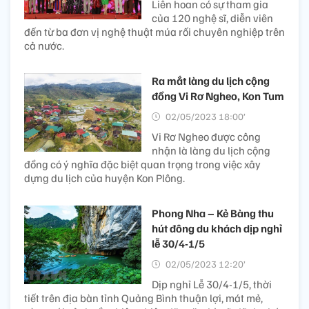
Liên hoan có sự tham gia
của 120 nghệ sĩ, diễn viên
đến từ ba đơn vị nghệ thuật múa rối chuyên nghiệp trên
cả nước.
Ra mắt làng du lịch cộng
đồng Vi Rơ Ngheo, Kon Tum
02/05/2023 18:00’
Vi Rơ Ngheo được công
nhận là làng du lịch cộng
đồng có ý nghĩa đặc biệt quan trọng trong việc xây
dựng du lịch của huyện Kon Plông.
Phong Nha – Kẻ Bàng thu
hút đông du khách dịp nghỉ
lễ 30/4-1/5
02/05/2023 12:20’
Dịp nghỉ Lễ 30/4-1/5, thời
tiết trên địa bàn tỉnh Quảng Bình thuận lợi, mát mẻ,