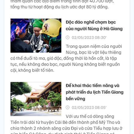
tham quan các địa điểm trong tỉnh đạt 40.700 lượt,
tổng thu từ hoạt động du lịch ước đạt 80 tỷ đồng.
Độc đáo nghề chạm bạc
của người Nùng ở Hà Giang
02/05/2023 08:30’
Trong quan niệm của người
Nùng, bạc là vật liệu thiêng
có thể đuổi tà ma, gió độc, đồng thời là hồn cốt, là tập
tục, nếu không đeo bạc, người Nùng không biết nguồn
cội, không biết tổ tiên.
Để khai thác tiềm năng và
phát triển du lịch Tiền Giang
bền vững
02/05/2023 08:05’
Với ưu thế có dòng sông
Tiền trải dài từ huyện Cái Bè đến thành phố Mỹ Tho và
chia thành 2 nhánh sông cửa Đại và cửa Tiểu hợp lưu ở