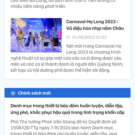
cửa biển Gò Công, du dịch sinh thái ở Tiền Giang có
nhiều tiềm năng phát triển.
Carnaval Hạ Long 2023 :
Vũ điệu hòa nhịp năm Châu
01/05/2023 22:03’
Nét mới trong Carnaval Hạ
Long 2023 là chương trình
nghệ thuật có sự góp mặt của các ca sĩ đang được yêu
mến và các ca sĩ thành danh là người dân Quảng Ninh;
kết hợp vũ hội đường phố được thể hiện sôi động.
Chính sách mới
Danh mục trang thiết bị bảo đảm huấn luyện, diễn tập,
ứng phó, khắc phục hậu quả trong tình trạng khẩn cấp
Phó Thủ tướng Phan Văn Giang đã ký Quyết định số
1508/QĐ-TTg ngày 7/8/2026 ban hành Danh mục
trang thiết bị bảo đảm cho huấn luyện, diễn tập, ứng