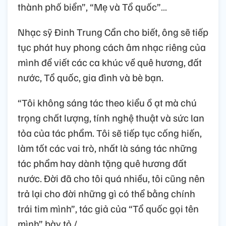
thành phố biển”, “Mẹ và Tổ quốc”…
Nhạc sỹ Đinh Trung Cẩn cho biết, ông sẽ tiếp
tục phát huy phong cách âm nhạc riêng của
mình để viết các ca khúc về quê hương, đất
nước, Tổ quốc, gia đình và bè bạn.
“Tôi không sáng tác theo kiểu ồ ạt mà chú
trọng chất lượng, tính nghệ thuật và sức lan
tỏa của tác phẩm. Tôi sẽ tiếp tục cống hiến,
làm tốt các vai trò, nhất là sáng tác những
tác phẩm hay dành tặng quê hương đất
nước. Đời đã cho tôi quá nhiều, tôi cũng nên
trả lại cho đời những gì có thể bằng chính
trái tim mình”, tác giả của “Tổ quốc gọi tên
mình” bày tỏ./.