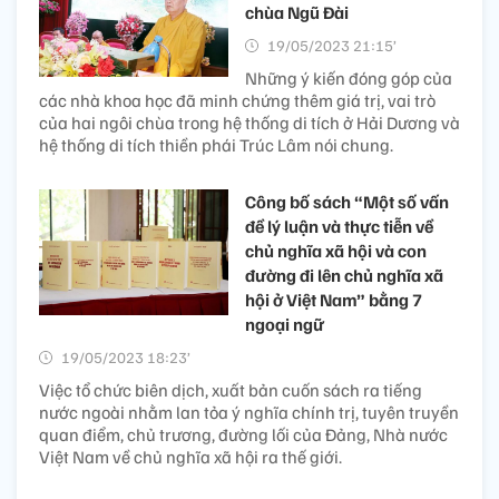
chùa Ngũ Đài
19/05/2023 21:15’
Những ý kiến đóng góp của
các nhà khoa học đã minh chứng thêm giá trị, vai trò
của hai ngôi chùa trong hệ thống di tích ở Hải Dương và
hệ thống di tích thiền phái Trúc Lâm nói chung.
Công bố sách “Một số vấn
đề lý luận và thực tiễn về
chủ nghĩa xã hội và con
đường đi lên chủ nghĩa xã
hội ở Việt Nam” bằng 7
ngoại ngữ
19/05/2023 18:23’
Việc tổ chức biên dịch, xuất bản cuốn sách ra tiếng
nước ngoài nhằm lan tỏa ý nghĩa chính trị, tuyên truyền
quan điểm, chủ trương, đường lối của Đảng, Nhà nước
Việt Nam về chủ nghĩa xã hội ra thế giới.