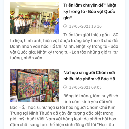
Triển lãm chuyên đề "Nhật
ký trong tù - Bảo vật Quốc
gia"
19/05/2023 13:10’
Triển lãm giới thiệu gần 180
tư liệu, hình ảnh, hiện vật được trưng bày theo 3 chủ đề:
Danh nhân văn hóa Hồ Chí Minh; Nhật ký trong tù - Bảo
vật Quốc gia; Nhật ký trong tù - Lan tỏa những giá trị tư
tưởng, nhân văn.
Nữ họa sĩ người Chăm với
nhiều tác phẩm về Bác Hồ
19/05/2023 09:05’
Bằng tài năng, tâm huyết và
tình cảm kính yêu đối với
Bác Hồ, Thạc sĩ, nữ họa sĩ tài hoa người Chăm Chế Kim
Trung tại Ninh Thuận đã gây ấn tượng đặc biệt trong
giới mỹ thuật Việt Nam với hàng loạt tác phẩm hội họa
đậm chất sáng tạo, thể hiện sinh động đề tài “Học tập