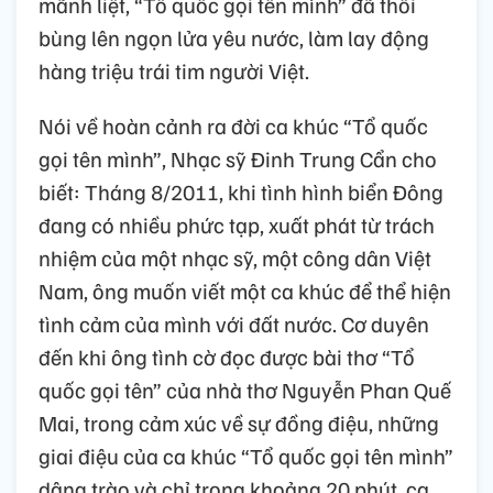
mãnh liệt, “Tổ quốc gọi tên mình” đã thổi
bùng lên ngọn lửa yêu nước, làm lay động
hàng triệu trái tim người Việt.
Nói về hoàn cảnh ra đời ca khúc “Tổ quốc
gọi tên mình”, Nhạc sỹ Đinh Trung Cẩn cho
biết: Tháng 8/2011, khi tình hình biển Đông
đang có nhiều phức tạp, xuất phát từ trách
nhiệm của một nhạc sỹ, một công dân Việt
Nam, ông muốn viết một ca khúc để thể hiện
tình cảm của mình với đất nước. Cơ duyên
đến khi ông tình cờ đọc được bài thơ “Tổ
quốc gọi tên” của nhà thơ Nguyễn Phan Quế
Mai, trong cảm xúc về sự đồng điệu, những
giai điệu của ca khúc “Tổ quốc gọi tên mình”
dâng trào và chỉ trong khoảng 20 phút, ca