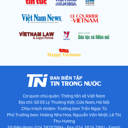
Cơ quan chủ quản: Thông tấn xã Việt Nam
Địa chỉ: Số 05 Lý Thường Kiệt, Cửa Nam, Hà Nội
Chịu trách nhiệm: Trưởng ban Trần Ngọc Tú
Phó Trưởng ban: Hoàng Như Hoa, Nguyễn Văn Nhật, Lê Thị
Thu Hương
Số điện thoại: 024.38257994 - Fax: 024.3826.7981 - Email: