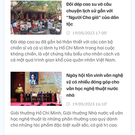
Đôi dép cao su và câu
chuyện lịch sử gắn với
"Người Cha già" của dân
tộc
19/05/2023 17:00’
Đôi dép cao su đã gắn bó thân thiết với các cán bộ
chiến sĩ và cả vị lãnh tụ Hồ Chí Minh trong hai cuộc
kháng chiến, là vật chứng tiêu biểu cho nhân cách và
cả một quá trình gian khổ của quân nhân Việt Nam.
Ngày hội tôn vinh văn nghệ
sỹ có nhiều đóng góp cho
văn học nghệ thuật nước
nhà
19/05/2023 16:10’
Giải thưởng Hồ Chí Minh, Giải thưởng Nhà nước về văn
học nghệ thuật là những phần thưởng cao quý dành
cho những tác phẩm đặc biệt xuất sắc, có giá trị cao.