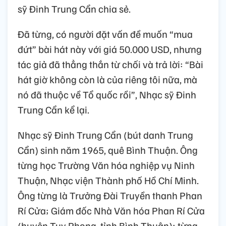
sỹ Đinh Trung Cẩn chia sẻ.
Đã từng, có người đặt vấn đề muốn “mua
đứt” bài hát này với giá 50.000 USD, nhưng
tác giả đã thẳng thắn từ chối và trả lời: “Bài
hát giờ không còn là của riêng tôi nữa, mà
nó đã thuộc về Tổ quốc rồi”, Nhạc sỹ Đinh
Trung Cẩn kể lại.
Nhạc sỹ Đinh Trung Cẩn (bút danh Trung
Cẩn) sinh năm 1965, quê Bình Thuận. Ông
từng học Trường Văn hóa nghiệp vụ Ninh
Thuận, Nhạc viện Thành phố Hồ Chí Minh.
Ông từng là Trưởng Đài Truyền thanh Phan
Rí Cửa; Giám đốc Nhà Văn hóa Phan Rí Cửa
(huyện Tuy Phong, tỉnh Bình Thuận); từng