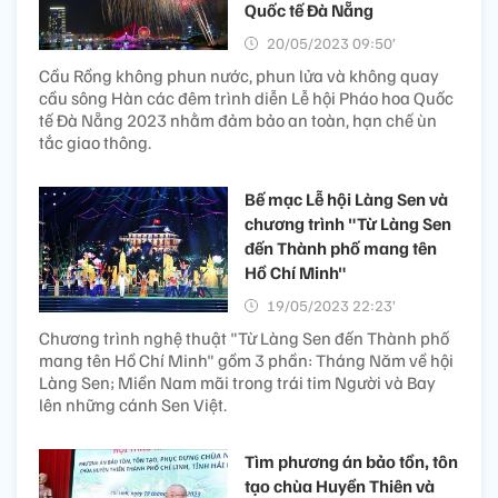
Quốc tế Đà Nẵng
20/05/2023 09:50’
Cầu Rồng không phun nước, phun lửa và không quay
cầu sông Hàn các đêm trình diễn Lễ hội Pháo hoa Quốc
tế Đà Nẵng 2023 nhằm đảm bảo an toàn, hạn chế ùn
tắc giao thông.
Bế mạc Lễ hội Làng Sen và
chương trình "Từ Làng Sen
đến Thành phố mang tên
Hồ Chí Minh"
19/05/2023 22:23’
Chương trình nghệ thuật "Từ Làng Sen đến Thành phố
mang tên Hồ Chí Minh" gồm 3 phần: Tháng Năm về hội
Làng Sen; Miền Nam mãi trong trái tim Người và Bay
lên những cánh Sen Việt.
Tìm phương án bảo tồn, tôn
tạo chùa Huyền Thiên và