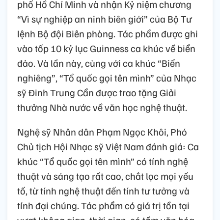
phố Hồ Chí Minh và nhận Kỷ niệm chương
“Vì sự nghiệp an ninh biên giới” của Bộ Tư
lệnh Bộ đội Biên phòng. Tác phẩm được ghi
vào tốp 10 kỷ lục Guinness ca khúc về biển
đảo. Và lần này, cùng với ca khúc “Biển
nghiêng”, “Tổ quốc gọi tên mình” của Nhạc
sỹ Đinh Trung Cẩn được trao tặng Giải
thưởng Nhà nước về văn học nghệ thuật.
Nghệ sỹ Nhân dân Phạm Ngọc Khôi, Phó
Chủ tịch Hội Nhạc sỹ Việt Nam đánh giá: Ca
khúc “Tổ quốc gọi tên mình” có tính nghệ
thuật và sáng tạo rất cao, chắt lọc mọi yếu
tố, từ tính nghệ thuật đến tính tư tưởng và
tính đại chúng. Tác phẩm có giá trị tồn tại
vượt không gian, thời gian, có tầm văn hóa,