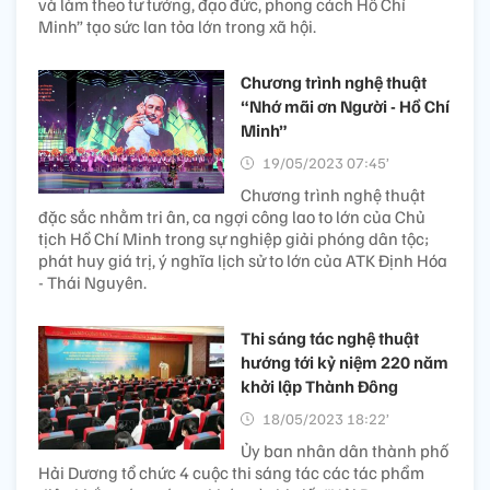
và làm theo tư tưởng, đạo đức, phong cách Hồ Chí
Minh” tạo sức lan tỏa lớn trong xã hội.
Chương trình nghệ thuật
“Nhớ mãi ơn Người - Hồ Chí
Minh”
19/05/2023 07:45’
Chương trình nghệ thuật
đặc sắc nhằm tri ân, ca ngợi công lao to lớn của Chủ
tịch Hồ Chí Minh trong sự nghiệp giải phóng dân tộc;
phát huy giá trị, ý nghĩa lịch sử to lớn của ATK Định Hóa
- Thái Nguyên.
Thi sáng tác nghệ thuật
hướng tới kỷ niệm 220 năm
khởi lập Thành Đông
18/05/2023 18:22’
Ủy ban nhân dân thành phố
Hải Dương tổ chức 4 cuộc thi sáng tác các tác phẩm