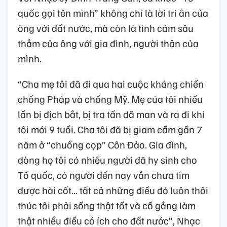
quốc gọi tên mình” không chỉ là lời tri ân của
ông với đất nước, mà còn là tình cảm sâu
thẳm của ông với gia đình, người thân của
mình.
“Cha mẹ tôi đã đi qua hai cuộc kháng chiến
chống Pháp và chống Mỹ. Mẹ của tôi nhiều
lần bị địch bắt, bị tra tấn dã man và ra đi khi
tôi mới 9 tuổi. Cha tôi đã bị giam cầm gần 7
năm ở “chuồng cọp” Côn Đảo. Gia đình,
dòng họ tôi có nhiều người đã hy sinh cho
Tổ quốc, có người đến nay vẫn chưa tìm
được hài cốt… tất cả những điều đó luôn thôi
thúc tôi phải sống thật tốt và cố gắng làm
thật nhiều điều có ích cho đất nước”, Nhạc