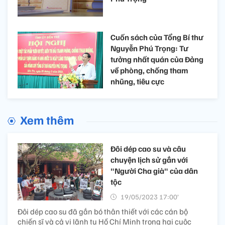
Cuốn sách của Tổng Bí thư
Nguyễn Phú Trọng: Tư
tưởng nhất quán của Đảng
về phòng, chống tham
nhũng, tiêu cực
Xem thêm
Đôi dép cao su và câu
chuyện lịch sử gắn với
"Người Cha già" của dân
tộc
19/05/2023 17:00’
Đôi dép cao su đã gắn bó thân thiết với các cán bộ
chiến sĩ và cả vị lãnh tụ Hồ Chí Minh trong hai cuộc