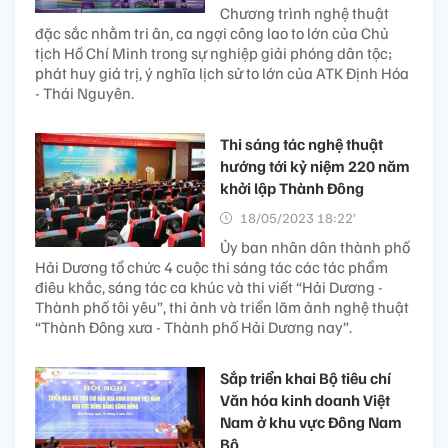
Chương trình nghệ thuật
đặc sắc nhằm tri ân, ca ngợi công lao to lớn của Chủ
tịch Hồ Chí Minh trong sự nghiệp giải phóng dân tộc;
phát huy giá trị, ý nghĩa lịch sử to lớn của ATK Định Hóa
- Thái Nguyên.
Thi sáng tác nghệ thuật
hướng tới kỷ niệm 220 năm
khởi lập Thành Đông
18/05/2023 18:22’
Ủy ban nhân dân thành phố
Hải Dương tổ chức 4 cuộc thi sáng tác các tác phẩm
điêu khắc, sáng tác ca khúc và thi viết “Hải Dương -
Thành phố tôi yêu”, thi ảnh và triển lãm ảnh nghệ thuật
“Thành Đông xưa - Thành phố Hải Dương nay”.
Sắp triển khai Bộ tiêu chí
Văn hóa kinh doanh Việt
Nam ở khu vực Đông Nam
Bộ