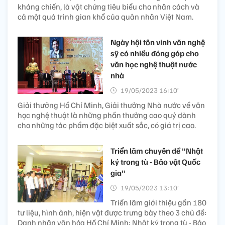
kháng chiến, là vật chứng tiêu biểu cho nhân cách và
cả một quá trình gian khổ của quân nhân Việt Nam.
Ngày hội tôn vinh văn nghệ
sỹ có nhiều đóng góp cho
văn học nghệ thuật nước
nhà
19/05/2023 16:10’
Giải thưởng Hồ Chí Minh, Giải thưởng Nhà nước về văn
học nghệ thuật là những phần thưởng cao quý dành
cho những tác phẩm đặc biệt xuất sắc, có giá trị cao.
Triển lãm chuyên đề "Nhật
ký trong tù - Bảo vật Quốc
gia"
19/05/2023 13:10’
Triển lãm giới thiệu gần 180
tư liệu, hình ảnh, hiện vật được trưng bày theo 3 chủ đề:
Danh nhân văn hóa Hồ Chí Minh; Nhật ký trong tù - Bảo