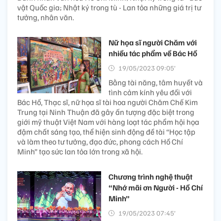
vật Quốc gia; Nhật ký trong tù - Lan tỏa những giá trị tư
tưởng, nhân văn.
Nữ họa sĩ người Chăm với
nhiều tác phẩm về Bác Hồ
19/05/2023 09:05’
Bằng tài năng, tâm huyết và
tình cảm kính yêu đối với
Bác Hồ, Thạc sĩ, nữ họa sĩ tài hoa người Chăm Chế Kim
Trung tại Ninh Thuận đã gây ấn tượng đặc biệt trong
giới mỹ thuật Việt Nam với hàng loạt tác phẩm hội họa
đậm chất sáng tạo, thể hiện sinh động đề tài “Học tập
và làm theo tư tưởng, đạo đức, phong cách Hồ Chí
Minh” tạo sức lan tỏa lớn trong xã hội.
Chương trình nghệ thuật
“Nhớ mãi ơn Người - Hồ Chí
Minh”
19/05/2023 07:45’