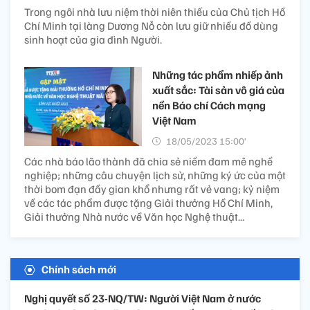
Trong ngôi nhà lưu niệm thời niên thiếu của Chủ tịch Hồ
Chí Minh tại làng Dương Nỗ còn lưu giữ nhiều đồ dùng
sinh hoạt của gia đình Người.
Những tác phẩm nhiếp ảnh
xuất sắc: Tài sản vô giá của
nền Báo chí Cách mạng
Việt Nam
18/05/2023 15:00’
Các nhà báo lão thành đã chia sẻ niềm đam mê nghề
nghiệp; những câu chuyện lịch sử, những ký ức của một
thời bom đạn đầy gian khổ nhưng rất vẻ vang; kỷ niệm
về các tác phẩm được tặng Giải thưởng Hồ Chí Minh,
Giải thưởng Nhà nước về Văn học Nghệ thuật...
Chính sách mới
Nghị quyết số 23-NQ/TW: Người Việt Nam ở nước