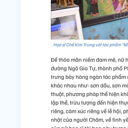
Họa sĩ Chế Kim Trung với tác phẩm “Miê
Để thỏa mãn niềm đam mê, nữ họa
đường Ngô Gia Tự, thành phố P
trưng bày hàng ngàn tác phẩm
khác nhau như: sơn dầu, sơn màu
thuật, phương pháp thể hiện khô
lập thể, trừu tượng đến hiện th
riêng, cảm xúc riêng về lễ hội, 
nhật của người Chăm, về tình
của nữ họa sĩ tài hoa này tr