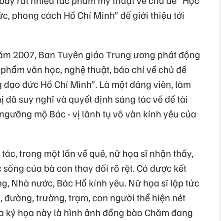
c, phong cách Hồ Chí Minh” để giới thiệu tới
̉, năm 2007, Ban Tuyên giáo Trung ương phát động
 phẩm văn học, nghệ thuật, báo chí về chủ đề
 đạo đức Hồ Chí Minh”. Là một đảng viên, làm
đã suy nghĩ và quyết định sáng tác về đề tài
̣ rất ngưỡng mộ Bác - vị lãnh tụ vô vàn kính yêu của
g tác, trong một lần về quê, nữ họa sĩ nhận thấy,
 sống của bà con thay đổi rõ rệt. Có được kết
 Nhà nước, Bác Hồ kính yêu. Nữ họa sĩ lập tức
n, đường, trường, trạm, con người thể hiện nét
a ký họa này là hình ảnh đồng bào Chăm đang