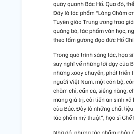
quây quanh Bác Hồ. Qua đó, thể 
Đây là tác phẩm “Làng Chăm ơn 
Tuyên giáo Trung ương trao giả
quảng bá, tác phẩm văn học, ng
theo tấm gương đạo đức Hồ Chí
Trong quá trình sáng tác, họa s
suy nghĩ về những lời dạy của B
những xoay chuyển, phát triển t
người Việt Nam, một cán bộ, côn
chăm chỉ, cần cù, siêng năng, c
mang giá trị, cải tiến an sinh xã 
của Bác. Đây là những chất liệu
tác phẩm mỹ thuật”, họa sĩ Chê
Nhờ đó, những tác phẩm phản a