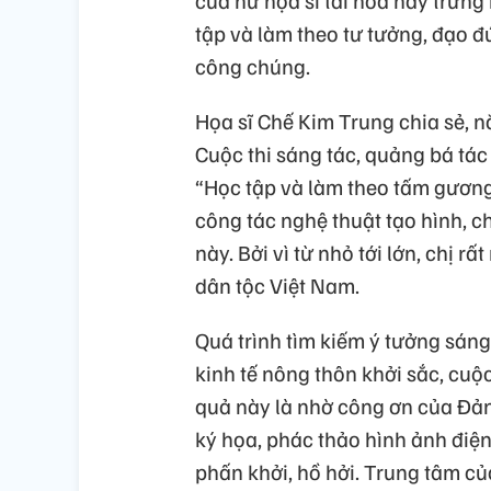
tập và làm theo tư tưởng, đạo đứ
công chúng.
Họa sĩ Chế Kim Trung chia se
Cuộc thi sáng tác, quảng bá tác
“Học tập và làm theo tấm gương
công tác nghệ thuật tạo hình, chị 
này. Bởi vì từ nhỏ tới lớn, chi
dân tộc Việt Nam.
Quá trình tìm kiếm ý tưởng sán
kinh tế nông thôn khởi sắc, cuộc
quả này là nhờ công ơn của Đảng,
ký họa, phác thảo hình ảnh điệ
phấn khởi, hồ hởi. Trung tâm củ