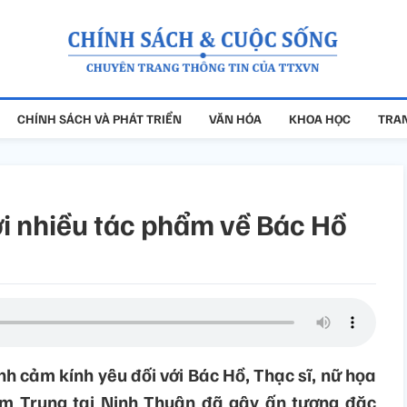
CHÍNH SÁCH VÀ PHÁT TRIỂN
VĂN HÓA
KHOA HỌC
TRAN
i nhiều tác phẩm về Bác Hồ
nh cảm kính yêu đối với Bác Hồ, Thạc sĩ, nữ họa
m Trung tại Ninh Thuận đã gây ấn tượng đặc