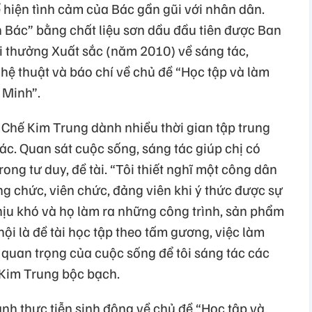
hiện tình cảm của Bác gần gũi với nhân dân.
Bác” bằng chất liệu sơn dầu đầu tiên được Ban
i thưởng Xuất sắc (năm 2010) về sáng tác,
hệ thuật và báo chí về chủ đề “Học tập và làm
 Minh”.
ĩ Chế Kim Trung dành nhiều thời gian tập trung
ác. Quan sát cuộc sống, sáng tác giúp chị có
rong tư duy, đề tài. “Tôi thiết nghĩ một công dân
g chức, viên chức, đảng viên khi ý thức được sự
hịu khó và họ làm ra những công trình, sản phẩm
hội là đề tài học tập theo tấm gương, việc làm
 quan trọng của cuộc sống để tôi sáng tác các
́ Kim Trung bộc bạch.
́nh thực tiễn sinh động về chủ đề “Học tập và