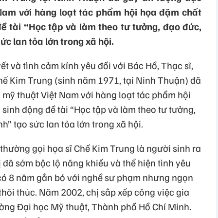
 Nam với hàng loạt tác phẩm hội họa đậm chất
g đề tài “Học tập và làm theo tư tưởng, đạo đức,
 lan tỏa lớn trong xã hội.
t và tình cảm kính yêu đối với Bác Hồ, Thạc sĩ,
Chế Kim Trung (sinh năm 1971, tại Ninh Thuận) đã
 mỹ thuật Việt Nam với hàng loạt tác phẩm hội
ện sinh động đề tài “Học tập và làm theo tư tưởng,
ạo sức lan tỏa lớn trong xã hội.
 thường gọi họa sĩ Chế Kim Trung là người sinh ra
 đã sớm bộc lộ năng khiếu và thể hiện tình yêu
ng có 8 năm gắn bó với nghề sư phạm nhưng ngọn
hôi thúc. Năm 2002, chị sắp xếp công việc gia
rường Đại học Mỹ thuật, Thành phố Hồ Chí Minh.