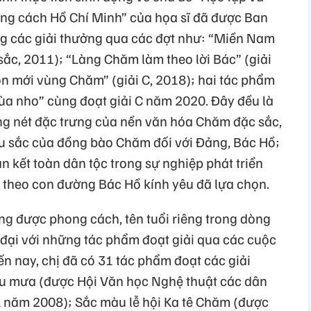
g cách Hồ Chí Minh” của họa sĩ đã được Ban
 các giải thưởng qua các đợt như: “Miền Nam
 sắc, 2011); “Làng Chăm làm theo lời Bác” (giải
 mới vùng Chăm” (giải C, 2018); hai tác phẩm
̀a nho” cùng đoạt giải C năm 2020. Đây đều là
ng nét đặc trưng của nền văn hóa Chăm đặc sắc,
âu sắc của đồng bào Chăm đối với Đảng, Bác Hồ;
 kết toàn dân tộc trong sự nghiệp phát triển
 theo con đường Bác Hồ kính yêu đã lựa chọn.
ng được phong cách, tên tuổi riêng trong dòng
đại với những tác phẩm đoạt giải qua các cuộc
́n nay, chị đã có 31 tác phẩm đoạt các giải
ầu mưa (được Hội Văn học Nghệ thuật các dân
 A năm 2008); Sắc màu lễ hội Ka tê Chăm (được