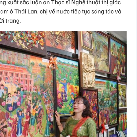
g xuất sắc luận án Thạc sĩ Nghệ thuật thị giác
am ở Thái Lan, chị về nước tiếp tục sáng tác và
ời trang.