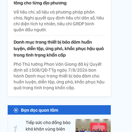
tăng cho từng địa phương
Về tiêu chí, số liệu và phương pháp phân
chia, Nghị quyết quy định tiêu chí dân số, tiêu
chí diện tích tự nhiên, tiêu chí GRDP bình
quân đầu người.
Danh mục trang thiết bị bảo đảm huấn
luyện, diễn tập, ứng phó, khắc phục hậu quả
trong tình trạng khẩn cấp
Phó Thủ tướng Phan Văn Giang đã ký Quyết
định số 1508/QĐ-TTg ngày 7/8/2026 ban
hành Danh mục trang thiết bị bảo đảm cho
huấn luyện, diễn tập, ứng phó, khắc phục hậu
quả trong tình trạng khẩn cấp.
Bạn đọc quan tâm
Tiếp sức cho đồng bào
khó khăn vùng biên