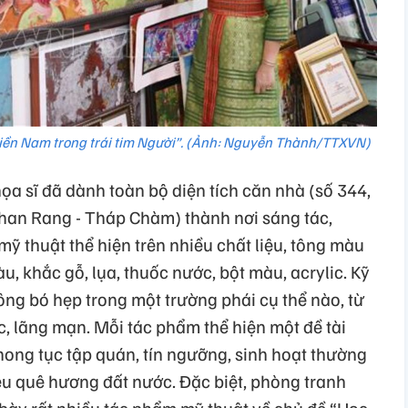
̀n Nam trong trái tim Người”. (Ảnh: Nguyễn Thành/TTXVN)
 sĩ đã dành toàn bộ diện tích căn nhà (số 344,
han Rang - Tháp Chàm) thành nơi sáng tác,
 mỹ thuật thể hiện trên nhiều chất liệu, tông màu
, khắc gỗ, lụa, thuốc nước, bột màu, acrylic. Kỹ
ng bó hẹp trong một trường phái cụ thể nào, từ
ực, lãng mạn. Mỗi tác phẩm thể hiện một đề tài
phong tục tập quán, tín ngưỡng, sinh hoạt thường
 yêu quê hương đất nước. Đặc biệt, phòng tranh
ưng bày rất nhiều tác phẩm mỹ thuật về chủ đề “Học