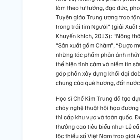
làm theo tư tưởng, đạo đức, phon
Tuyên giáo Trung ương trao tặng
trong trái tim Người” (giải Xuất
Khuyến khích, 2013); “Nông thôn
“Sản xuất gốm Chăm”, “Được mu
những tác phẩm phản ánh nhữ
thể hiện tình cảm và niềm tin s
góp phần xây dựng khối đại đoàn
chung của quê hương, đất nước
Họa sĩ Chế Kim Trung đã tạo dự
chảy nghệ thuật hội họa đương 
thi cấp khu vực và toàn quốc. Đê
thưởng cao tiêu biểu như: Lễ c
tộc thiểu số Việt Nam trao giải