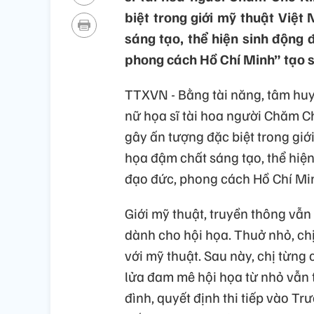
biệt trong giới mỹ thuật Việt
sáng tạo, thể hiện sinh độn
phong cách Hồ Chí Minh” tạo sức
TTXVN - Bằng tài năng, tâm huyế
nữ họa sĩ tài hoa người Chăm 
gây ấn tượng đặc biệt trong giới
họa đậm chất sáng tạo, thể hi
đạo đức, phong cách Hồ Chí Minh” t
Giới mỹ thuật, truyền thông vẫn
dành cho hội họa. Thuở nhỏ, chị
với mỹ thuật. Sau này, chị từ
lửa đam mê hội họa từ nhỏ vẫn t
đình, quyết định thi tiếp vào T