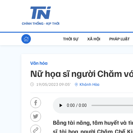
THỜI SỰ
XÃ HỘI
PHÁP LUẬT
Văn hóa
Nữ họa sĩ người Chăm vớ
19/05/2023 09:05’
Khánh Hòa
Bằng tài năng, tâm huyết và tì
sĩ tài hoa người Chăm Chế Ki