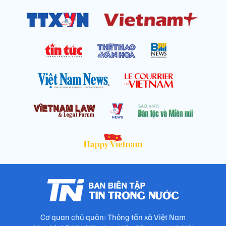
Cơ quan chủ quản: Thông tấn xã Việt Nam