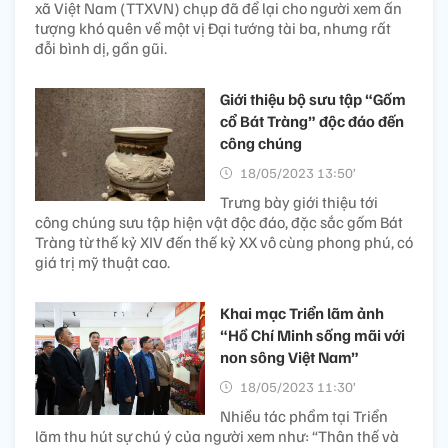
xã Việt Nam (TTXVN) chụp đã để lại cho người xem ấn
tượng khó quên về một vị Đại tướng tài ba, nhưng rất
đỗi bình dị, gần gũi.
Giới thiệu bộ sưu tập “Gốm
cổ Bát Tràng” độc đáo đến
công chúng
18/05/2023 13:50’
Trưng bày giới thiệu tới
công chúng sưu tập hiện vật độc đáo, đặc sắc gốm Bát
Tràng từ thế kỷ XIV đến thế kỷ XX vô cùng phong phú, có
giá trị mỹ thuật cao.
Khai mạc Triển lãm ảnh
“Hồ Chí Minh sống mãi với
non sông Việt Nam”
18/05/2023 11:30’
Nhiều tác phẩm tại Triển
lãm thu hút sự chú ý của người xem như: “Thân thế và