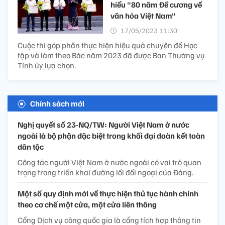
hiểu "80 năm Đề cương về
văn hóa Việt Nam"
17/05/2023 11:30’
Cuộc thi góp phần thực hiện hiệu quả chuyên đề Học
tập và làm theo Bác năm 2023 đã được Ban Thường vụ
Tỉnh ủy lựa chọn.
Chính sách mới
Nghị quyết số 23-NQ/TW: Người Việt Nam ở nước
ngoài là bộ phận đặc biệt trong khối đại đoàn kết toàn
dân tộc
Công tác người Việt Nam ở nước ngoài có vai trò quan
trọng trong triển khai đường lối đối ngoại của Đảng.
Một số quy định mới về thực hiện thủ tục hành chính
theo cơ chế một cửa, một cửa liên thông
Cổng Dịch vụ công quốc gia là cổng tích hợp thông tin