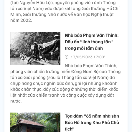
(tức Nguyễn Hữu Lộc, nguyên phóng viên ảnh Thông
tấn xã Việt Nam) vừa được xét tặng Giải thưởng Hồ Chí
Minh, Giải thưởng Nhà nước về Văn học Nghệ thuật
năm 2022.
Nhà báo Phạm Văn Thính:
Dấu ấn “lính thông tấn"
trong mỗi tấm ảnh
17/05/2023 17:00’
Nhà báo Phạm Văn Thính,
phóng viên chiến trường miền Đông Nam Bộ của Thông
tấn xã Giải phóng (sau là Thông tấn xã Việt Nam) đã
chụp hàng chục nghìn bức ảnh, ghi lại những khoảnh
khắc chân thực, đầy xúc động ở những thời điểm khốc
liệt nhất của chiến tranh và công cuộc xây dựng đất
nước.
Tọa đàm “65 năm nhà sàn
Bác Hồ trong Khu Phủ Chủ
tịch”