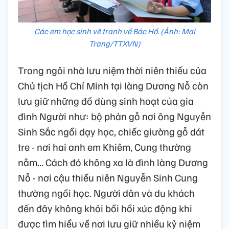
Các em học sinh vẽ tranh về Bác Hồ. (Ảnh: Mai
Trang/TTXVN)
Trong ngôi nhà lưu niệm thời niên thiếu của
Chủ tịch Hồ Chí Minh tại làng Dương Nỗ còn
lưu giữ những đồ dùng sinh hoạt của gia
đình Người như: bộ phản gỗ nơi ông Nguyễn
Sinh Sắc ngồi dạy học, chiếc giường gỗ dát
tre - nơi hai anh em Khiêm, Cung thường
nằm... Cách đó không xa là đình làng Dương
Nỗ - nơi cậu thiếu niên Nguyễn Sinh Cung
thường ngồi học. Người dân và du khách
đến đây không khỏi bồi hồi xúc động khi
được tìm hiểu về nơi lưu giữ nhiều kỷ niệm