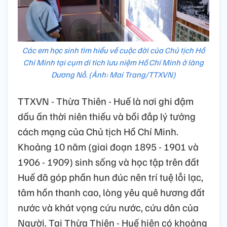
Các em học sinh tìm hiểu về cuộc đời của Chủ tịch Hồ
Chí Minh tại cụm di tích lưu niệm Hồ Chí Minh ở làng
Dương Nỗ. (Ảnh: Mai Trang/TTXVN)
TTXVN - Thừa Thiên - Huế là nơi ghi đậm
dấu ấn thời niên thiếu và bồi đắp lý tưởng
cách mạng của Chủ tịch Hồ Chí Minh.
Khoảng 10 năm (giai đoạn 1895 - 1901 và
1906 - 1909) sinh sống và học tập trên đất
Huế đã góp phần hun đúc nên trí tuệ lỗi lạc,
tâm hồn thanh cao, lòng yêu quê hương đất
nước và khát vọng cứu nước, cứu dân của
Người. Tại Thừa Thiên - Huế hiện có khoảng