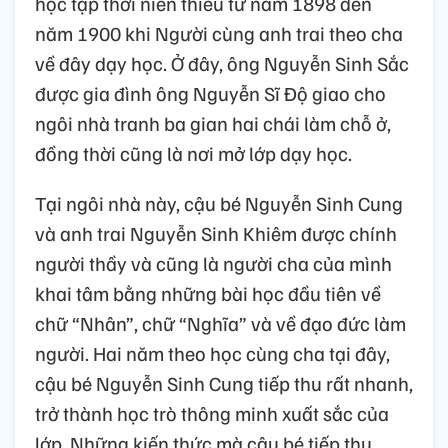
học tập thời niên thiếu từ năm 1898 đến
năm 1900 khi Người cùng anh trai theo cha
về đây dạy học. Ở đây, ông Nguyễn Sinh Sắc
được gia đình ông Nguyễn Sĩ Độ giao cho
ngôi nhà tranh ba gian hai chái làm chỗ ở,
đồng thời cũng là nơi mở lớp dạy học.
Tại ngôi nhà này, cậu bé Nguyễn Sinh Cung
và anh trai Nguyễn Sinh Khiêm được chính
người thầy và cũng là người cha của mình
khai tâm bằng những bài học đầu tiên về
chữ “Nhân”, chữ “Nghĩa” và về đạo đức làm
người. Hai năm theo học cùng cha tại đây,
cậu bé Nguyễn Sinh Cung tiếp thu rất nhanh,
trở thành học trò thông minh xuất sắc của
lớp. Những kiến thức mà cậu bé tiếp thu