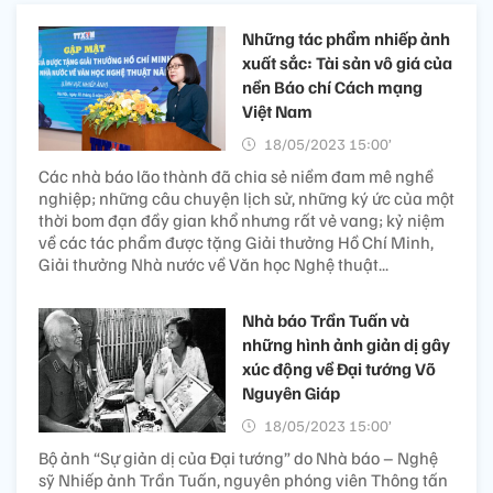
Những tác phẩm nhiếp ảnh
xuất sắc: Tài sản vô giá của
nền Báo chí Cách mạng
Việt Nam
18/05/2023 15:00’
Các nhà báo lão thành đã chia sẻ niềm đam mê nghề
nghiệp; những câu chuyện lịch sử, những ký ức của một
thời bom đạn đầy gian khổ nhưng rất vẻ vang; kỷ niệm
về các tác phẩm được tặng Giải thưởng Hồ Chí Minh,
Giải thưởng Nhà nước về Văn học Nghệ thuật...
Nhà báo Trần Tuấn và
những hình ảnh giản dị gây
xúc động về Đại tướng Võ
Nguyên Giáp
18/05/2023 15:00’
Bộ ảnh “Sự giản dị của Đại tướng” do Nhà báo – Nghệ
sỹ Nhiếp ảnh Trần Tuấn, nguyên phóng viên Thông tấn