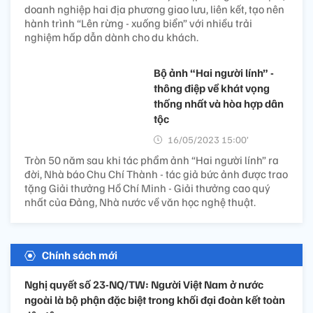
doanh nghiệp hai địa phương giao lưu, liên kết, tạo nên
hành trình “Lên rừng - xuống biển” với nhiều trải
nghiệm hấp dẫn dành cho du khách.
Bộ ảnh “Hai người lính” -
thông điệp về khát vọng
thống nhất và hòa hợp dân
tộc
16/05/2023 15:00’
Tròn 50 năm sau khi tác phẩm ảnh “Hai người lính” ra
đời, Nhà báo Chu Chí Thành - tác giả bức ảnh được trao
tặng Giải thưởng Hồ Chí Minh - Giải thưởng cao quý
nhất của Đảng, Nhà nước về văn học nghệ thuật.
Chính sách mới
Nghị quyết số 23-NQ/TW: Người Việt Nam ở nước
ngoài là bộ phận đặc biệt trong khối đại đoàn kết toàn