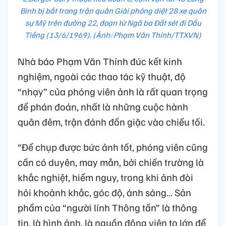
Bình bị bắt trong trận quân Giải phóng diệt 28 xe quân
sự Mỹ trên đường 22, đoạn từ Ngã ba Đất sét đi Dầu
Tiếng (13/6/1969). (Ảnh: Phạm Văn Thính/TTXVN)
Nhà báo Phạm Văn Thính đúc kết kinh
nghiệm, ngoài các thao tác kỹ thuật, độ
“nhạy” của phóng viên ảnh là rất quan trọng
để phán đoán, nhất là những cuộc hành
quân đêm, trận đánh đồn giặc vào chiều tối.
“Để chụp được bức ảnh tốt, phóng viên cũng
cần có duyên, may mắn, bởi chiến trường là
khắc nghiệt, hiểm nguy, trong khi ảnh đòi
hỏi khoảnh khắc, góc độ, ánh sáng… Sản
phẩm của “người lính Thông tấn” là thông
tin, là hình ảnh, là nguồn động viên to lớn để