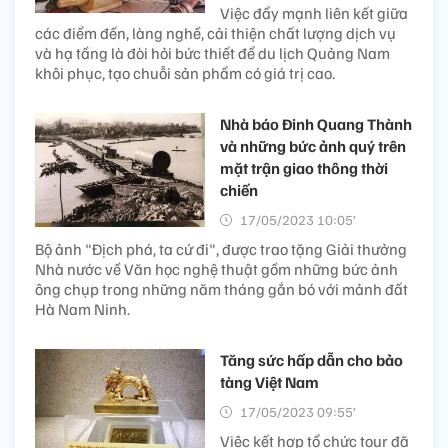
Việc đẩy mạnh liên kết giữa
các điểm đến, làng nghề, cải thiện chất lượng dịch vụ
và hạ tầng là đòi hỏi bức thiết để du lịch Quảng Nam
khôi phục, tạo chuỗi sản phẩm có giá trị cao.
Nhà báo Đinh Quang Thành
và những bức ảnh quý trên
mặt trận giao thông thời
chiến
17/05/2023 10:05’
Bộ ảnh "Địch phá, ta cứ đi", được trao tặng Giải thưởng
Nhà nước về Văn học nghệ thuật gồm những bức ảnh
ông chụp trong những năm tháng gắn bó với mảnh đất
Hà Nam Ninh.
Tăng sức hấp dẫn cho bảo
tàng Việt Nam
17/05/2023 09:55’
Việc kết hợp tổ chức tour đã