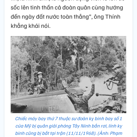
sốc lên tinh thần cả đoàn quân cùng hướng
đến ngày đất nước toàn thắng”, ông Thính
khẳng khái nói.
Chiếc máy bay thứ 7 thuộc sư đoàn kỵ binh bay số 1
của Mỹ bị quân giải phóng Tây Ninh bắn rơi, lính kỵ
binh cũng bị bắt tại trận (11/11/1968). (Ảnh: Phạm