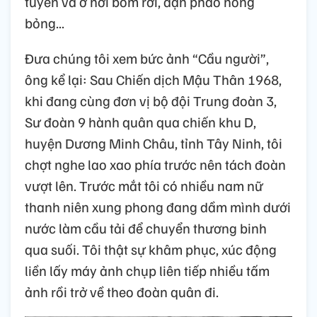
tuyến và ở nơi bom rơi, đạn pháo nóng
bỏng...
Đưa chúng tôi xem bức ảnh “Cầu người”,
ông kể lại: Sau Chiến dịch Mậu Thân 1968,
khi đang cùng đơn vị bộ đội Trung đoàn 3,
Sư đoàn 9 hành quân qua chiến khu D,
huyện Dương Minh Châu, tỉnh Tây Ninh, tôi
chợt nghe lao xao phía trước nên tách đoàn
vượt lên. Trước mắt tôi có nhiều nam nữ
thanh niên xung phong đang dầm mình dưới
nước làm cầu tải để chuyển thương binh
qua suối. Tôi thật sự khâm phục, xúc động
liền lấy máy ảnh chụp liên tiếp nhiều tấm
ảnh rồi trở về theo đoàn quân đi.