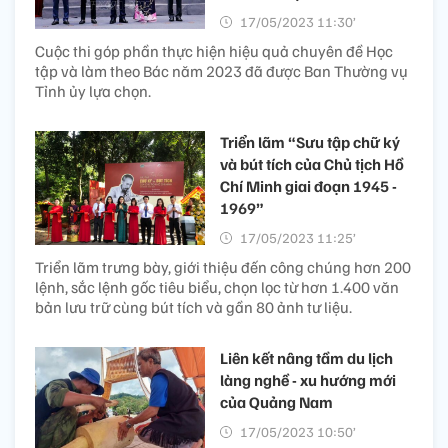
17/05/2023 11:30’
Cuộc thi góp phần thực hiện hiệu quả chuyên đề Học
tập và làm theo Bác năm 2023 đã được Ban Thường vụ
Tỉnh ủy lựa chọn.
Triển lãm “Sưu tập chữ ký
và bút tích của Chủ tịch Hồ
Chí Minh giai đoạn 1945 -
1969”
17/05/2023 11:25’
Triển lãm trưng bày, giới thiệu đến công chúng hơn 200
lệnh, sắc lệnh gốc tiêu biểu, chọn lọc từ hơn 1.400 văn
bản lưu trữ cùng bút tích và gần 80 ảnh tư liệu.
Liên kết nâng tầm du lịch
làng nghề - xu hướng mới
của Quảng Nam
17/05/2023 10:50’