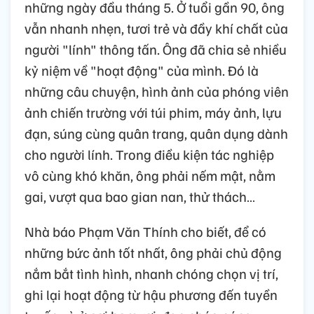
những ngày đầu tháng 5. Ở tuổi gần 90, ông
vẫn nhanh nhẹn, tươi trẻ và đầy khí chất của
người "lính" thông tấn. Ông đã chia sẻ nhiều
kỷ niệm về "hoạt động" của mình. Đó là
những câu chuyện, hình ảnh của phóng viên
ảnh chiến trường với túi phim, máy ảnh, lựu
đạn, súng cùng quân trang, quân dụng dành
cho người lính. Trong điều kiện tác nghiệp
vô cùng khó khăn, ông phải nếm mật, nằm
gai, vượt qua bao gian nan, thử thách…
Nhà báo Phạm Văn Thính cho biết, để có
những bức ảnh tốt nhất, ông phải chủ động
nắm bắt tình hình, nhanh chóng chọn vị trí,
ghi lại hoạt động từ hậu phương đến tuyền