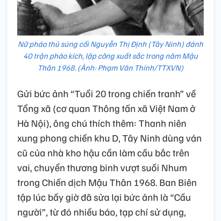
Nữ pháo thủ súng cối Nguyễn Thị Định (Tây Ninh) đánh
40 trận pháo kích, lập công xuất sắc trong năm Mậu
Thân 1968. (Ảnh: Phạm Văn Thính/TTXVN)
Gửi bức ảnh “Tuổi 20 trong chiến tranh” về
Tổng xã (cơ quan Thông tấn xã Việt Nam ở
Hà Nội), ông chú thích thêm: Thanh niên
xung phong chiến khu D, Tây Ninh dùng ván
cũ của nhà kho hậu cần làm cầu bắc trên
vai, chuyển thương binh vượt suối Nhum
trong Chiến dịch Mậu Thân 1968. Ban Biên
tập lúc bấy giờ đã sửa lại bức ảnh là “Cầu
người”, từ đó nhiều báo, tạp chí sử dụng,