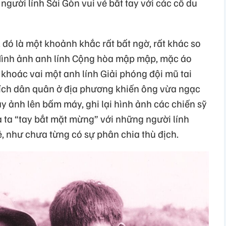
người lính Sài Gòn vui vẻ bắt tay với các cô du
đó là một khoảnh khắc rất bất ngờ, rất khác so
 Hình ảnh anh lính Cộng hòa mập mập, mặc áo
khoác vai một anh lính Giải phóng đội mũ tai
 kích dân quân ở địa phương khiến ông vừa ngạc
áy ảnh lên bấm máy, ghi lại hình ảnh các chiến sỹ
a ta “tay bắt mặt mừng” với những người lính
, như chưa từng có sự phân chia thù địch.