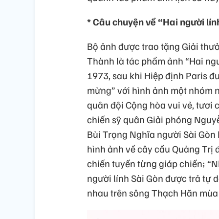
* Câu chuyện về “Hai người lín
Bộ ảnh được trao tặng Giải th
Thành là tác phẩm ảnh “Hai ng
1973, sau khi Hiệp định Paris đư
mừng” với hình ảnh một nhóm n
quân đội Cộng hòa vui vẻ, tươi c
chiến sỹ quân Giải phóng Nguyễ
Bùi Trọng Nghĩa người Sài Gòn k
hình ảnh về cây cầu Quảng Trị đ
chiến tuyến từng giáp chiến; “
người lính Sài Gòn được trả tự 
nhau trên sông Thạch Hãn mùa