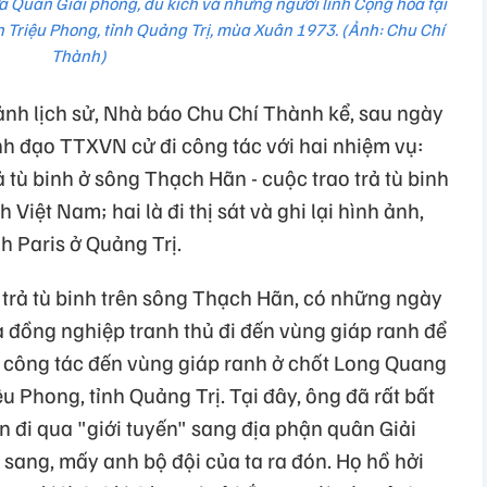
Quân Giải phóng, du kích và những người lính Cộng hòa tại
n Triệu Phong, tỉnh Quảng Trị, mùa Xuân 1973. (Ảnh: Chu Chí
Thành)
ảnh lịch sử, Nhà báo Chu Chí Thành kể, sau ngày
nh đạo TTXVN cử đi công tác với hai nhiệm vụ:
 tù binh ở sông Thạch Hãn - cuộc trao trả tù binh
h Việt Nam; hai là đi thị sát và ghi lại hình ảnh,
nh Paris ở Quảng Trị.
 trả tù binh trên sông Thạch Hãn, có những ngày
 đồng nghiệp tranh thủ đi đến vùng giáp ranh để
n công tác đến vùng giáp ranh ở chốt Long Quang
u Phong, tỉnh Quảng Trị. Tại đây, ông đã rất bất
òn đi qua "giới tuyến" sang địa phận quân Giải
n sang, mấy anh bộ đội của ta ra đón. Họ hồ hởi