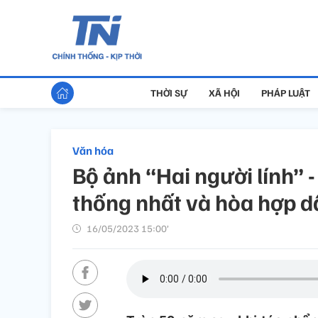
THỜI SỰ
XÃ HỘI
PHÁP LUẬT
Văn hóa
Bộ ảnh “Hai người lính” 
thống nhất và hòa hợp d
16/05/2023 15:00’