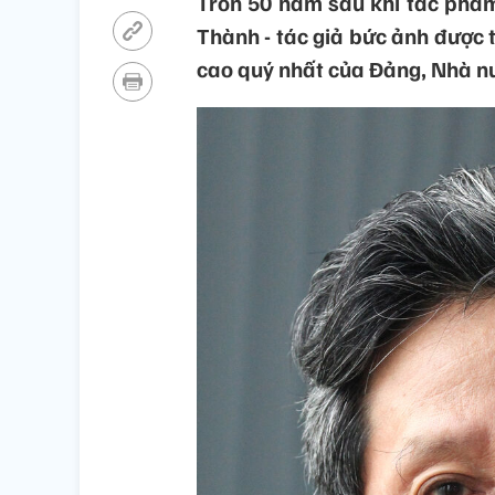
Tròn 50 năm sau khi tác phẩm
Thành - tác giả bức ảnh được t
cao quý nhất của Đảng, Nhà nư