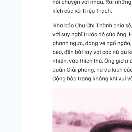
nói chuyện với nhau. Rồi những 
kích của xã Triệu Trạch.
Nhà báo Chu Chí Thành chia sẻ, 
với suy nghĩ trước đó của ông.
phanh ngực, dáng vẻ ngổ ngáo, 
bèo, đến bắt tay với các nữ du
nhiên, vừa thích thú. Ông giơ m
quân Giải phóng, nữ du kích củ
Cộng hòa trong không khí vui vẻ