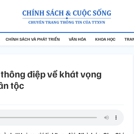
CHÍNH SÁCH VÀ PHÁT TRIỂN
VĂN HÓA
KHOA HỌC
TRAN
- thông điệp về khát vọng
ân tộc