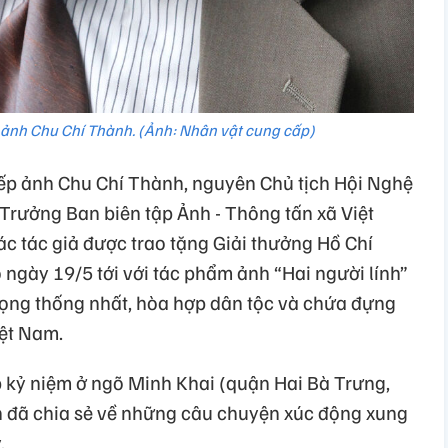
 ảnh Chu Chí Thành. (Ảnh: Nhân vật cung cấp)
ếp ảnh Chu Chí Thành, nguyên Chủ tịch Hội Nghệ
Trưởng Ban biên tập Ảnh - Thông tấn xã Việt
c tác giả được trao tặng Giải thưởng Hồ Chí
ngày 19/5 tới với tác phẩm ảnh “Hai người lính”
vọng thống nhất, hòa hợp dân tộc và chứa đựng
ệt Nam.
 kỷ niệm ở ngõ Minh Khai (quận Hai Bà Trưng,
h đã chia sẻ về những câu chuyện xúc động xung
.