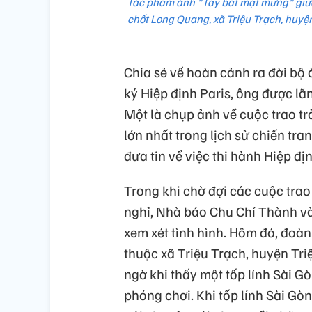
Tác phẩm ảnh "Tay bắt mặt mừng" giữa 
chốt Long Quang, xã Triệu Trạch, huyệ
Chia sẻ về hoàn cảnh ra đời bộ 
ký Hiệp định Paris, ông được lã
Một là chụp ảnh về cuộc trao trả
lớn nhất trong lịch sử chiến tran
đưa tin về việc thi hành Hiệp đị
Trong khi chờ đợi các cuộc trao
nghỉ, Nhà báo Chu Chí Thành và
xem xét tình hình. Hôm đó, đoà
thuộc xã Triệu Trạch, huyện Triệ
ngờ khi thấy một tốp lính Sài G
phóng chơi. Khi tốp lính Sài Gò