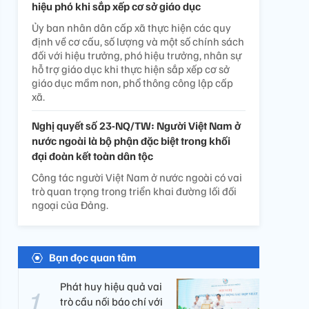
hiệu phó khi sắp xếp cơ sở giáo dục
Ủy ban nhân dân cấp xã thực hiện các quy
định về cơ cấu, số lượng và một số chính sách
đối với hiệu trưởng, phó hiệu trưởng, nhân sự
hỗ trợ giáo dục khi thực hiện sắp xếp cơ sở
giáo dục mầm non, phổ thông công lập cấp
xã.
Nghị quyết số 23-NQ/TW: Người Việt Nam ở
nước ngoài là bộ phận đặc biệt trong khối
đại đoàn kết toàn dân tộc
Công tác người Việt Nam ở nước ngoài có vai
trò quan trọng trong triển khai đường lối đối
ngoại của Đảng.
Bạn đọc quan tâm
Phát huy hiệu quả vai
trò cầu nối báo chí với