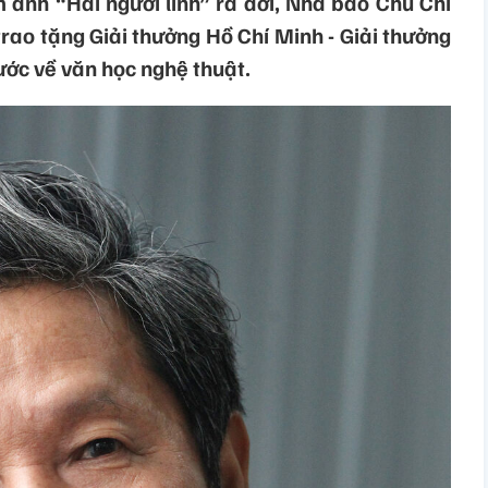
 ảnh “Hai người lính” ra đời, Nhà báo Chu Chí
rao tặng Giải thưởng Hồ Chí Minh - Giải thưởng
ớc về văn học nghệ thuật.