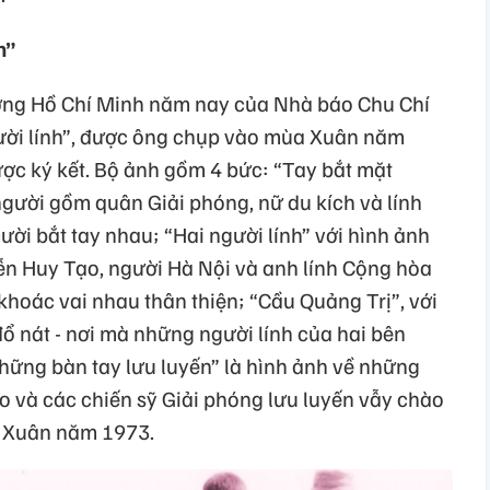
h”
ưởng Hồ Chí Minh năm nay của Nhà báo Chu Chí
ười lính”, được ông chụp vào mùa Xuân năm
ợc ký kết. Bộ ảnh gồm 4 bức: “Tay bắt mặt
gười gồm quân Giải phóng, nữ du kích và lính
ười bắt tay nhau; “Hai người lính” với hình ảnh
n Huy Tạo, người Hà Nội và anh lính Cộng hòa
hoác vai nhau thân thiện; “Cầu Quảng Trị”, với
ổ nát - nơi mà những người lính của hai bên
Những bàn tay lưu luyến” là hình ảnh về những
do và các chiến sỹ Giải phóng lưu luyến vẫy chào
 Xuân năm 1973.