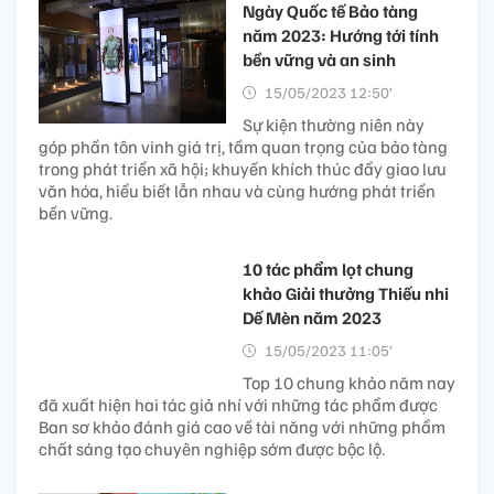
Ngày Quốc tế Bảo tàng
năm 2023: Hướng tới tính
bền vững và an sinh
15/05/2023 12:50’
Sự kiện thường niên này
góp phần tôn vinh giá trị, tầm quan trọng của bảo tàng
trong phát triển xã hội; khuyến khích thúc đẩy giao lưu
văn hóa, hiểu biết lẫn nhau và cùng hướng phát triển
bền vững.
10 tác phẩm lọt chung
khảo Giải thưởng Thiếu nhi
Dế Mèn năm 2023
15/05/2023 11:05’
Top 10 chung khảo năm nay
đã xuất hiện hai tác giả nhí với những tác phẩm được
Ban sơ khảo đánh giá cao về tài năng với những phẩm
chất sáng tạo chuyên nghiệp sớm được bộc lộ.