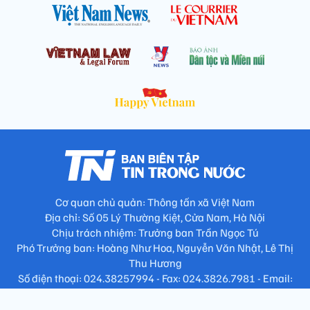
Cơ quan chủ quản: Thông tấn xã Việt Nam
Địa chỉ: Số 05 Lý Thường Kiệt, Cửa Nam, Hà Nội
Chịu trách nhiệm: Trưởng ban Trần Ngọc Tú
Phó Trưởng ban: Hoàng Như Hoa, Nguyễn Văn Nhật, Lê Thị
Thu Hương
Số điện thoại: 024.38257994 - Fax: 024.3826.7981 - Email:
tap.phongbien@gmail.com