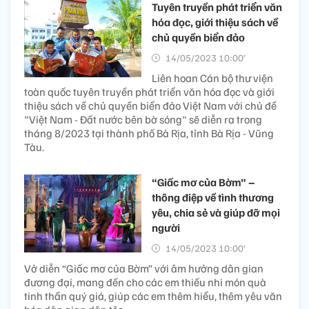
Tuyên truyền phát triển văn
hóa đọc, giới thiệu sách về
chủ quyền biển đảo
14/05/2023 10:00’
Liên hoan Cán bộ thư viện
toàn quốc tuyên truyền phát triển văn hóa đọc và giới
thiệu sách về chủ quyền biển đảo Việt Nam với chủ đề
"Việt Nam - Đất nước bên bờ sóng" sẽ diễn ra trong
tháng 8/2023 tại thành phố Bà Rịa, tỉnh Bà Rịa - Vũng
Tàu.
“Giấc mơ của Bờm” –
thông điệp về tình thương
yêu, chia sẻ và giúp đỡ mọi
người
14/05/2023 10:00’
Vở diễn “Giấc mơ của Bờm” với âm hưởng dân gian
đương đại, mang đến cho các em thiếu nhi món quà
tinh thần quý giá, giúp các em thêm hiểu, thêm yêu văn