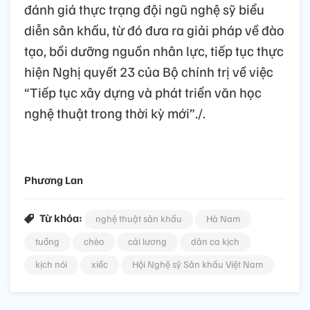
đánh giá thực trạng đội ngũ nghệ sỹ biểu
diễn sân khấu, từ đó đưa ra giải pháp về đào
tạo, bồi dưỡng nguồn nhân lực, tiếp tục thực
hiện Nghị quyết 23 của Bộ chính trị về việc
“Tiếp tục xây dựng và phát triển văn học
nghệ thuật trong thời kỳ mới”./.
Phương Lan
Từ khóa:
nghệ thuật sân khấu
Hà Nam
tuồng
chèo
cải lương
dân ca kịch
kịch nói
xiếc
Hội Nghệ sỹ Sân khấu Việt Nam