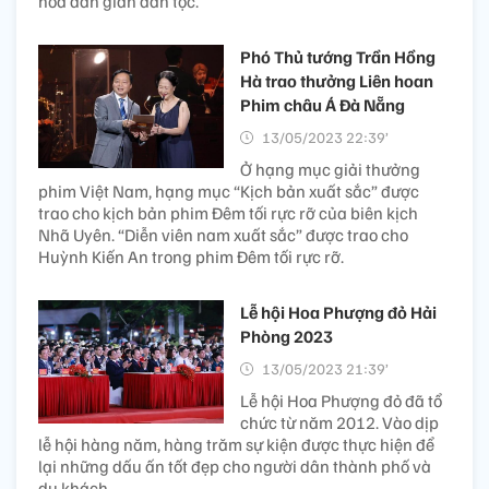
hóa dân gian dân tộc.
Phó Thủ tướng Trần Hồng
Hà trao thưởng Liên hoan
Phim châu Á Đà Nẵng
13/05/2023 22:39’
Ở hạng mục giải thưởng
phim Việt Nam, hạng mục “Kịch bản xuất sắc” được
trao cho kịch bản phim Đêm tối rực rỡ của biên kịch
Nhã Uyên. “Diễn viên nam xuất sắc” được trao cho
Huỳnh Kiến An trong phim Đêm tối rực rỡ.
Lễ hội Hoa Phượng đỏ Hải
Phòng 2023
13/05/2023 21:39’
Lễ hội Hoa Phượng đỏ đã tổ
chức từ năm 2012. Vào dịp
lễ hội hàng năm, hàng trăm sự kiện được thực hiện để
lại những dấu ấn tốt đẹp cho người dân thành phố và
du khách.