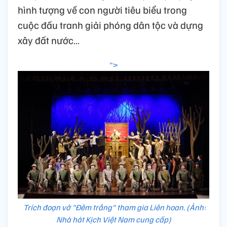
hình tượng về con người tiêu biểu trong
cuộc đấu tranh giải phóng dân tộc và dựng
xây đất nước…
">
Trích đoạn vở "Đêm trắng" tham gia Liên hoan. (Ảnh:
Nhà hát Kịch Việt Nam cung cấp)