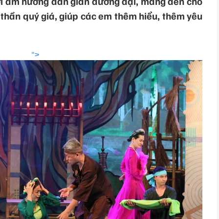
i âm hưởng dân gian đương đại, mang đến cho
 thần quý giá, giúp các em thêm hiểu, thêm yêu
">