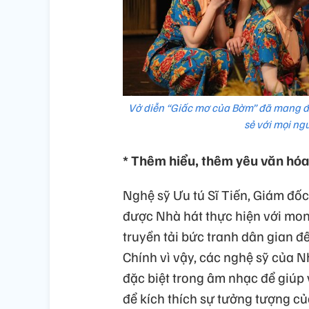
Vở diễn “Giấc mơ của Bờm” đã mang đến
sẻ với mọi ng
* Thêm hiểu, thêm yêu văn hóa
Nghệ sỹ Ưu tú Sĩ Tiến, Giám đốc
được Nhà hát thực hiện với mong
truyền tải bức tranh dân gian đế
Chính vì vậy, các nghệ sỹ của N
đặc biệt trong âm nhạc để giúp
để kích thích sự tưởng tượng củ