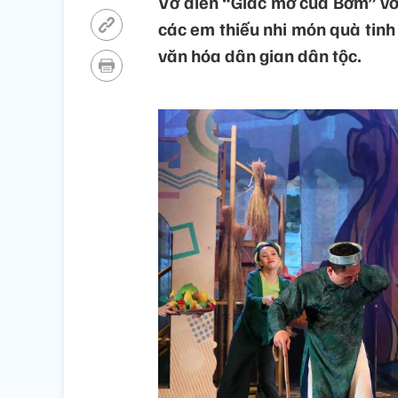
Vở diễn “Giấc mơ của Bờm” vớ
các em thiếu nhi món quà tinh
văn hóa dân gian dân tộc.