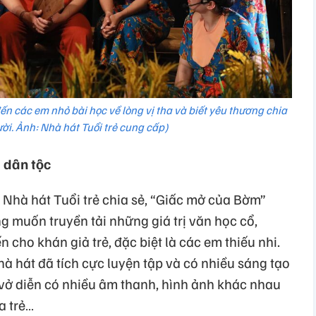
 các em nhỏ bài học về lòng vị tha và biết yêu thương chia
ười. Ảnh: Nhà hát Tuổi trẻ cung cấp)
 dân tộc
 Nhà hát Tuổi trẻ chia sẻ, “Giấc mở của Bờm”
 muốn truyền tải những giá trị văn học cổ,
n cho khán giả trẻ, đặc biệt là các em thiếu nhi.
hà hát đã tích cực luyện tập và có nhiều sáng tạo
 vở diễn có nhiều âm thanh, hình ảnh khác nhau
a trẻ…