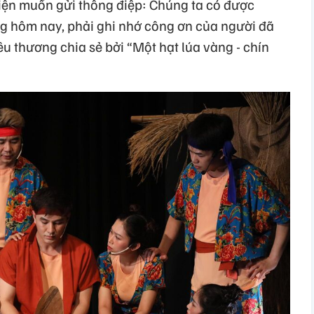
hiện muốn gửi thông điệp: Chúng ta có được
ng hôm nay, phải ghi nhớ công ơn của người đã
êu thương chia sẻ bởi “Một hạt lúa vàng - chín