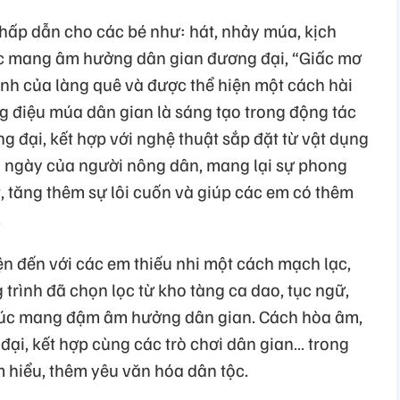
hấp dẫn cho các bé như: hát, nhảy múa, kịch
ạc mang âm hưởng dân gian đương đại, “Giấc mơ
nh của làng quê và được thể hiện một cách hài
 điệu múa dân gian là sáng tạo trong động tác
 đại, kết hợp với nghệ thuật sắp đặt từ vật dụng
g ngày của người nông dân, mang lại sự phong
, tăng thêm sự lôi cuốn và giúp các em có thêm
.
ện đến với các em thiếu nhi một cách mạch lạc,
 trình đã chọn lọc từ kho tàng ca dao, tục ngữ,
húc mang đậm âm hưởng dân gian. Cách hòa âm,
ại, kết hợp cùng các trò chơi dân gian… trong
 hiểu, thêm yêu văn hóa dân tộc.