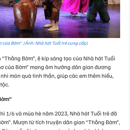
 của Bờm". (Ảnh: Nhà hát Tuổi trẻ cung cấp)
n “Thằng Bờm”, ê kíp sáng tạo của Nhà hát Tuổi
c mơ của Bờm” mang âm hưởng dân gian đương
nhi món quà tinh thần, giúp các em thêm hiểu,
tộc.
 Bờm”
hi 1/6 và mùa hè năm 2023, Nhà hát Tuổi trẻ đã
ờm”. Mượn từ tích truyện dân gian “Thằng Bờm”,