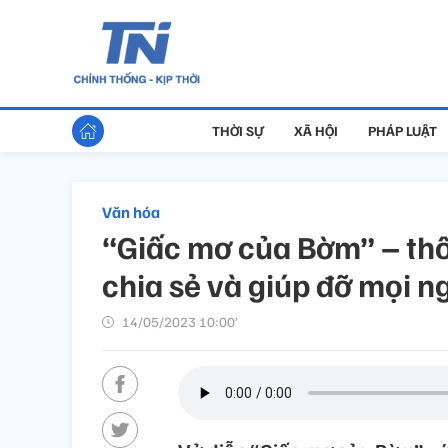
THỜI SỰ
XÃ HỘI
PHÁP LUẬT
Văn hóa
“Giấc mơ của Bờm” – thô
chia sẻ và giúp đỡ mọi n
14/05/2023 10:00’