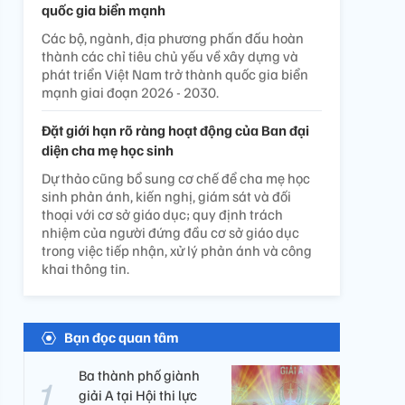
quốc gia biển mạnh
Các bộ, ngành, địa phương phấn đấu hoàn
thành các chỉ tiêu chủ yếu về xây dựng và
phát triển Việt Nam trở thành quốc gia biển
mạnh giai đoạn 2026 - 2030.
Đặt giới hạn rõ ràng hoạt động của Ban đại
diện cha mẹ học sinh
Dự thảo cũng bổ sung cơ chế để cha mẹ học
sinh phản ánh, kiến nghị, giám sát và đối
thoại với cơ sở giáo dục; quy định trách
nhiệm của người đứng đầu cơ sở giáo dục
trong việc tiếp nhận, xử lý phản ánh và công
khai thông tin.
Bạn đọc quan tâm
Ba thành phố giành
giải A tại Hội thi lực