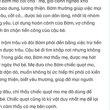
 Bờm mồ côi cha - mẹ, gia cảnh nghèo khó
ao dung, lương thiện. Bờm thường giúp việc mọi
râu, cắt cỏ… được bà con dân làng, nhất là nhóm
ng yêu. Lợi dụng hoàn cảnh của Bờm, vợ chồng
h ăn chặn tiền công của cậu bé.
trộm trâu và đòi Bờm phải đền bằng việc trừ tiền
 được trâu. Cậu bé đi tìm khắp nơi nhưng không
i. Trong giấc mơ, Bờm mơ thấy mẹ, được mẹ hát
 ngày thơ bé. Mẹ đưa cho Bờm chiếc quạt mo,
 dặn dò, muốn không bị ức hiếp thì phải có kiến
ng thiện, biết yêu thương, giúp đỡ mọi người.
ẹ đâu, chỉ thấy chiếc quạt mo mẹ đã dùng để
bé. Chiếc quạt cũng là kỷ vật duy nhất mẹ để lại
n cảm thấy có mẹ bên cạnh.