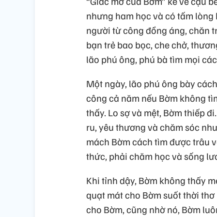
“Giấc mơ của Bờm” kể về cậu bé
nhưng ham học và có tấm lòng b
người từ công đồng áng, chăn t
bạn trẻ bao bọc, che chở, thươ
lão phú ông, phú bà tìm mọi các
Một ngày, lão phú ông bày cách 
công cả năm nếu Bờm không tìm
thấy. Lo sợ và mệt, Bờm thiếp đ
ru, yêu thương và chăm sóc như
mách Bờm cách tìm được trâu và
thức, phải chăm học và sống lươ
Khi tỉnh dậy, Bờm không thấy m
quạt mát cho Bờm suốt thời thơ 
cho Bờm, cũng nhờ nó, Bờm luô