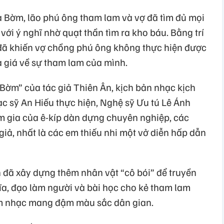
a Bờm, lão phú ông tham lam và vợ đã tìm đủ mọi
với ý nghĩ nhờ quạt thần tìm ra kho báu. Bằng trí
ã khiến vợ chồng phú ông không thực hiện được
ả giá về sự tham lam của mình.
Bờm” của tác giả Thiên Ân, kịch bản nhạc kịch
c sỹ An Hiếu thực hiện, Nghệ sỹ Ưu tú Lê Ánh
am gia của ê-kíp dàn dựng chuyên nghiệp, các
iả, nhất là các em thiếu nhi một vở diễn hấp dẫn
ễn đã xây dựng thêm nhân vật “cô bói” để truyền
ĩa, đạo làm người và bài học cho kẻ tham lam
âm nhạc mang đậm màu sắc dân gian.