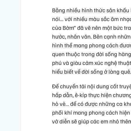
Bằng nhiều hình thức sân khấu 
nói... với nhiều màu sắc âm nh
của Bờm” đã vẽ nên một bức tra
hước, nhân văn. Bên cạnh những
hình thể mang phong cách đương
quen thuộc trong đời sống hàn
phú và giàu cảm xúc nghệ thuật
hiểu biết về đời sống ở làng quê
Để chuyển tải nội dung cốt truy
hấp dẫn, ê-kíp thực hiện chương
hò vè… để có được những ca k
phối khí mang phong cách hiện đ
vở diễn sẽ giúp các em nhỏ thêm