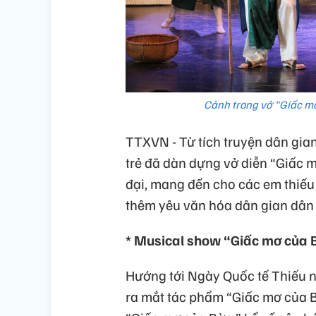
Cảnh trong vở "Giấc mơ
TTXVN - Từ tích truyện dân gia
trẻ đã dàn dựng vở diễn “Giấ
đại, mang đến cho các em thiếu 
thêm yêu văn hóa dân gian dân 
* Musical show “Giấc mơ của
Hướng tới Ngày Quốc tế Thiếu n
ra mắt tác phẩm “Giấc mơ của B