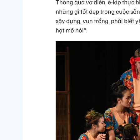
Thông qua vở diễn, ê-kíp thực 
những gì tốt đẹp trong cuộc số
xây dựng, vun trồng, phải biết y
hạt mồ hôi”.