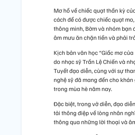
Mơ hồ về chiếc quạt thần kỳ củ
cách để có được chiếc quạt mo, 
thông minh, Bờm và nhóm bạn đ
âm mưu ăn chặn tiền và phải tr
Kịch bản văn học “Giấc mơ của 
do nhạc sỹ Trần Lệ Chiến và nhạ
Tuyết đạo diễn, cùng với sự th
nghệ sỹ đã mang đến cho khán g
trong mùa hè năm nay.
Đặc biệt, trong vở diễn, đạo di
tải thông điệp về lòng nhân ngh
thông qua những lời thoại và 