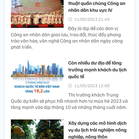
thuật quần chúng Công an
nhân dân khu vực IV
11/05/2023 21:45’
Đây là dịp để các đơn vị
Công an nhân dân giao lưu, trao đổi, thúc đẩy phong
trào văn hóa, văn nghệ Công an nhân dân ngày càng
phát triển.
Còn nhiều dư địa để tăng
trưởng mạnh khách du lịch
quốc tế
11/05/2023 12:05’
Thị trường khách Trung
Quốc dự kiến sẽ phục hồi nhanh hơn từ mùa hè 2023 và
tăng mạnh vào dịp tháng 10 và những tháng cuối năm.
Xây dựng các mô hình dịch
vụ du lịch trải nghiệm nông
nghiệp, nông thôn