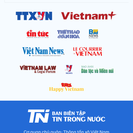
Cơ quan chủ quản: Thông tấn xã Việt Nam