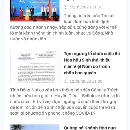
12/05/2023 11:35’
Thông tin trên báo Tin tức
luôn đảm bảo tính định
hướng cao, nhanh nhạy, hấp dẫn, xứng đáng với vị thế
là một kênh thông tin chính luận, phục vụ Đảng, Nhà
nước và nhân dân.
Tạm ngưng tổ chức cuộc thi
Hoa hậu Sinh thái thiếu
niên Việt Nam do tranh
chấp bản quyền
12/05/2023 11:00’
Tỉnh Đồng Nai có văn bản thông báo đến Công ty Trách
nhiệm hữu hạn giải trí Huyền Diệu – Bellalove (đơn vị tổ
chức cuộc thi) về việc tạm ngưng tổ chức theo đề nghị
để làm rõ vấn đề tranh chấp bản quyền cuộc thi và rà
soát lại phương án phòng, chống COVID-19.
Quảng bá Khánh Hòa qua