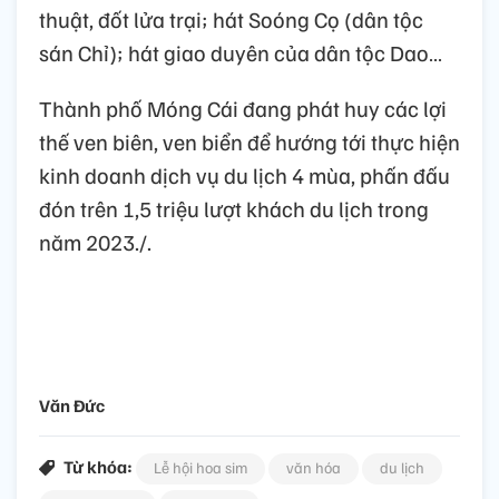
thuật, đốt lửa trại; hát Soóng Cọ (dân tộc
sán Chỉ); hát giao duyên của dân tộc Dao…
Thành phố Móng Cái đang phát huy các lợi
thế ven biên, ven biển để hướng tới thực hiện
kinh doanh dịch vụ du lịch 4 mùa, phấn đấu
đón trên 1,5 triệu lượt khách du lịch trong
năm 2023./.
Văn Đức
Từ khóa:
Lễ hội hoa sim
văn hóa
du lịch