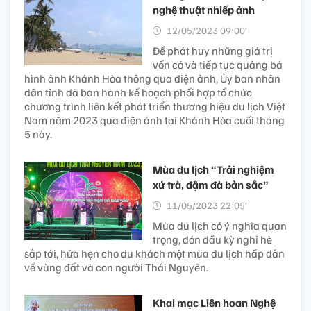
nghệ thuật nhiếp ảnh
12/05/2023 09:00’
Để phát huy những giá trị
vốn có và tiếp tục quảng bá
hình ảnh Khánh Hòa thông qua điện ảnh, Ủy ban nhân
dân tỉnh đã ban hành kế hoạch phối hợp tổ chức
chương trình liên kết phát triển thương hiệu du lịch Việt
Nam năm 2023 qua điện ảnh tại Khánh Hòa cuối tháng
5 này.
Mùa du lịch “Trải nghiệm
xứ trà, đậm đà bản sắc”
11/05/2023 22:05’
Mùa du lịch có ý nghĩa quan
trọng, đón đầu kỳ nghỉ hè
sắp tới, hứa hẹn cho du khách một mùa du lịch hấp dẫn
về vùng đất và con người Thái Nguyên.
Khai mạc Liên hoan Nghệ