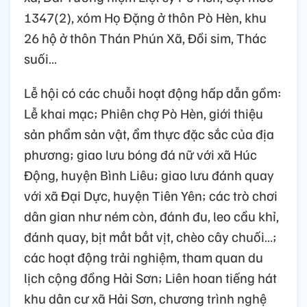
1347(2), xóm Họ Đặng ở thôn Pò Hèn, khu
26 hộ ở thôn Thán Phún Xã, Đồi sim, Thác
suối…
Lễ hội có các chuỗi hoạt động hấp dẫn gồm:
Lễ khai mạc; Phiên chợ Pò Hèn, giới thiệu
sản phẩm sản vật, ẩm thực đặc sắc của địa
phương; giao lưu bóng đá nữ với xã Húc
Động, huyện Bình Liêu; giao lưu đánh quay
với xã Đại Dực, huyện Tiên Yên; các trò chơi
dân gian như ném còn, đánh đu, leo cầu khỉ,
đánh quay, bịt mắt bắt vịt, chèo cây chuối…;
các hoạt động trải nghiệm, tham quan du
lịch cộng đồng Hải Sơn; Liên hoan tiếng hát
khu dân cư xã Hải Sơn, chương trình nghệ