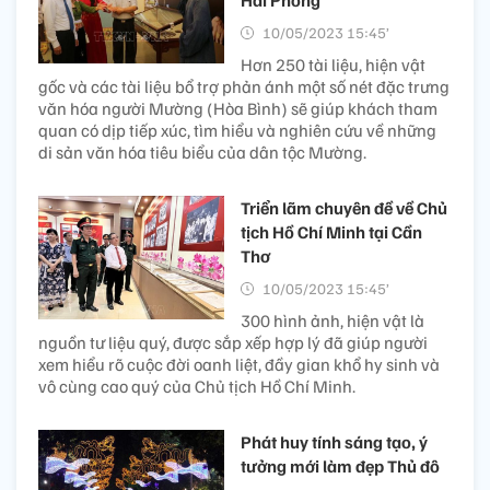
10/05/2023 15:45’
Hơn 250 tài liệu, hiện vật
gốc và các tài liệu bổ trợ phản ánh một số nét đặc trưng
văn hóa người Mường (Hòa Bình) sẽ giúp khách tham
quan có dịp tiếp xúc, tìm hiểu và nghiên cứu về những
di sản văn hóa tiêu biểu của dân tộc Mường.
Triển lãm chuyên đề về Chủ
tịch Hồ Chí Minh tại Cần
Thơ
10/05/2023 15:45’
300 hình ảnh, hiện vật là
nguồn tư liệu quý, được sắp xếp hợp lý đã giúp người
xem hiểu rõ cuộc đời oanh liệt, đầy gian khổ hy sinh và
vô cùng cao quý của Chủ tịch Hồ Chí Minh.
Phát huy tính sáng tạo, ý
tưởng mới làm đẹp Thủ đô