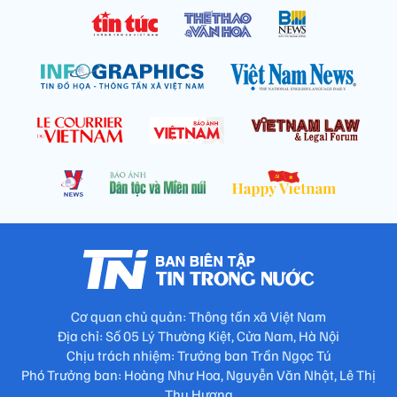
Cơ quan chủ quản: Thông tấn xã Việt Nam
Địa chỉ: Số 05 Lý Thường Kiệt, Cửa Nam, Hà Nội
Chịu trách nhiệm: Trưởng ban Trần Ngọc Tú
Phó Trưởng ban: Hoàng Như Hoa, Nguyễn Văn Nhật, Lê Thị
Thu Hương