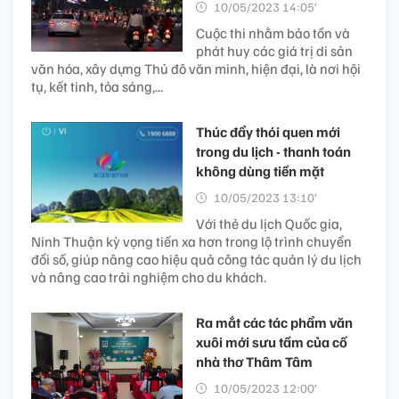
10/05/2023 14:05’
Cuộc thi nhằm bảo tồn và
phát huy các giá trị di sản
văn hóa, xây dựng Thủ đô văn minh, hiện đại, là nơi hội
tụ, kết tinh, tỏa sáng,...
Thúc đẩy thói quen mới
trong du lịch - thanh toán
không dùng tiền mặt
10/05/2023 13:10’
Với thẻ du lịch Quốc gia,
Ninh Thuận kỳ vọng tiến xa hơn trong lộ trình chuyển
đổi số, giúp nâng cao hiệu quả công tác quản lý du lịch
và nâng cao trải nghiệm cho du khách.
Ra mắt các tác phẩm văn
xuôi mới sưu tầm của cố
nhà thơ Thâm Tâm
10/05/2023 12:00’