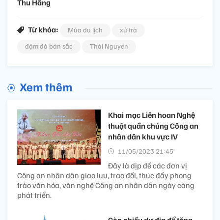
Thu Hằng
Từ khóa:
Mùa du lịch
xứ trà
đậm đà bản sắc
Thái Nguyên
Xem thêm
Khai mạc Liên hoan Nghệ
thuật quần chúng Công an
nhân dân khu vực IV
11/05/2023 21:45’
Đây là dịp để các đơn vị
Công an nhân dân giao lưu, trao đổi, thúc đẩy phong
trào văn hóa, văn nghệ Công an nhân dân ngày càng
phát triển.
Còn nhiều dư địa để tăng