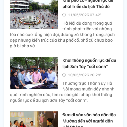
phát triển du lịch Thủ đô
11/05/2023 07:42’
Hà Nội dù đang trong quá
trình phát triển với những
tòa nhà cao tầng hiện đại, đường xá khang trang, sạch
đẹp nhưng kiến trúc của khu phố cổ, phố cũ chưa bao
giờ bị phá vỡ.
Khơi thông nguồn lực để du
lịch Sơn Tây "cất cánh"
10/05/2023 20:28’
Thường trực Thành ủy Hà
Nội mong muốn đẩy nhanh
quá trình nghiên cứu, tìm ra các giải pháp khơi thông
nguồn lực để du lịch Sơn Tây "cất cánh".
Đưa di sản văn hóa dân tộc
Mường đến với người dân
Hải Phòng