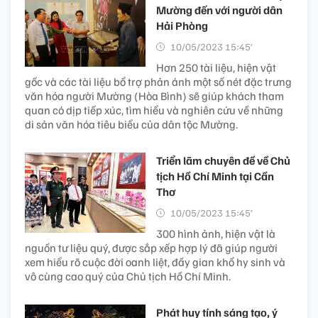
Mường đến với người dân
Hải Phòng
10/05/2023 15:45’
Hơn 250 tài liệu, hiện vật
gốc và các tài liệu bổ trợ phản ánh một số nét đặc trưng
văn hóa người Mường (Hòa Bình) sẽ giúp khách tham
quan có dịp tiếp xúc, tìm hiểu và nghiên cứu về những
di sản văn hóa tiêu biểu của dân tộc Mường.
Triển lãm chuyên đề về Chủ
tịch Hồ Chí Minh tại Cần
Thơ
10/05/2023 15:45’
300 hình ảnh, hiện vật là
nguồn tư liệu quý, được sắp xếp hợp lý đã giúp người
xem hiểu rõ cuộc đời oanh liệt, đầy gian khổ hy sinh và
vô cùng cao quý của Chủ tịch Hồ Chí Minh.
Phát huy tính sáng tạo, ý