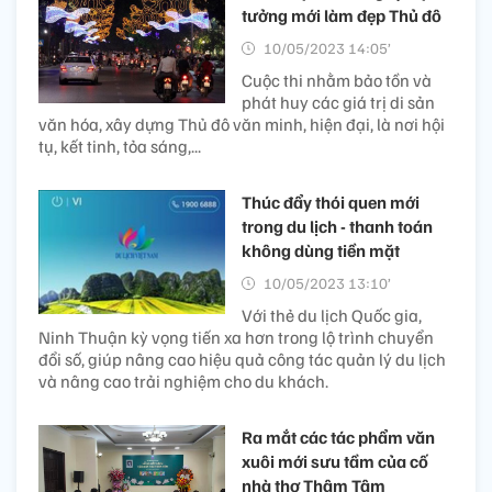
tưởng mới làm đẹp Thủ đô
10/05/2023 14:05’
Cuộc thi nhằm bảo tồn và
phát huy các giá trị di sản
văn hóa, xây dựng Thủ đô văn minh, hiện đại, là nơi hội
tụ, kết tinh, tỏa sáng,...
Thúc đẩy thói quen mới
trong du lịch - thanh toán
không dùng tiền mặt
10/05/2023 13:10’
Với thẻ du lịch Quốc gia,
Ninh Thuận kỳ vọng tiến xa hơn trong lộ trình chuyển
đổi số, giúp nâng cao hiệu quả công tác quản lý du lịch
và nâng cao trải nghiệm cho du khách.
Ra mắt các tác phẩm văn
xuôi mới sưu tầm của cố
nhà thơ Thâm Tâm