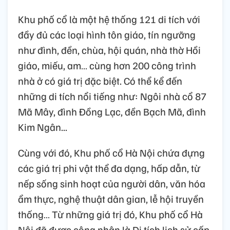
Khu phố cổ là một hệ thống 121 di tích với
đầy đủ các loại hình tôn giáo, tín ngưỡng
như đình, đền, chùa, hội quán, nhà thờ Hồi
giáo, miếu, am… cùng hơn 200 công trình
nhà ở có giá trị đặc biệt. Có thể kể đến
những di tích nổi tiếng như: Ngôi nhà cổ 87
Mã Mây, đình Đồng Lạc, đền Bạch Mã, đình
Kim Ngân...
Cùng với đó, Khu phố cổ Hà Nội chứa đựng
các giá trị phi vật thể đa dạng, hấp dẫn, từ
nếp sống sinh hoạt của người dân, văn hóa
ẩm thực, nghệ thuật dân gian, lễ hội truyền
thống… Từ những giá trị đó, Khu phố cổ Hà
Nội đã được công nhận là Di tích lịch sử cấp