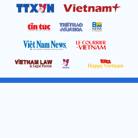
Cơ quan chủ quản: Thông tấn xã Việt Nam
Địa chỉ: Số 05 Lý Thường Kiệt, Cửa Nam, Hà Nội