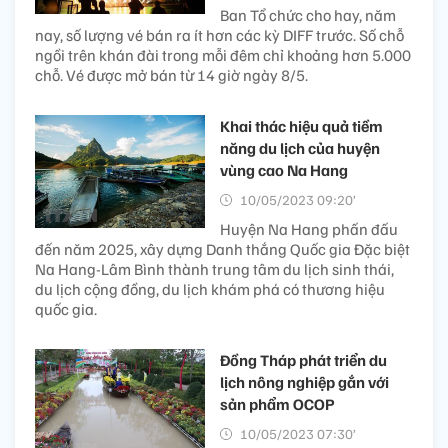
Ban Tổ chức cho hay, năm
nay, số lượng vé bán ra ít hơn các kỳ DIFF trước. Số chỗ
ngồi trên khán đài trong mỗi đêm chỉ khoảng hơn 5.000
chỗ. Vé được mở bán từ 14 giờ ngày 8/5.
Khai thác hiệu quả tiềm
năng du lịch của huyện
vùng cao Na Hang
10/05/2023 09:20’
Huyện Na Hang phấn đấu
đến năm 2025, xây dựng Danh thắng Quốc gia Đặc biệt
Na Hang-Lâm Bình thành trung tâm du lịch sinh thái,
du lịch cộng đồng, du lịch khám phá có thương hiệu
quốc gia.
Đồng Tháp phát triển du
lịch nông nghiệp gắn với
sản phẩm OCOP
10/05/2023 07:30’