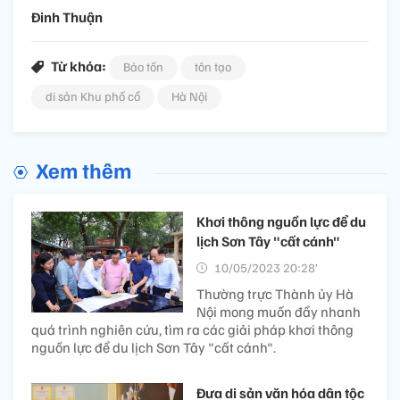
Đinh Thuận
Từ khóa:
Bảo tồn
tôn tạo
di sản Khu phố cổ
Hà Nội
Xem thêm
Khơi thông nguồn lực để du
lịch Sơn Tây "cất cánh"
10/05/2023 20:28’
Thường trực Thành ủy Hà
Nội mong muốn đẩy nhanh
quá trình nghiên cứu, tìm ra các giải pháp khơi thông
nguồn lực để du lịch Sơn Tây "cất cánh".
Đưa di sản văn hóa dân tộc