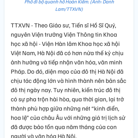
Phố đi bộ quanh hồ Hoàn Kiếm. (Ảnh: Danh
Lam/TTXVN)
TTXVN - Theo Giáo sư, Tiến sĩ Hồ Sĩ Quý,
nguyên Viện trưởng Viện Thông tin Khoa
học xã hội - Viện Hàn lâm Khoa học xã hội
Việt Nam, Hà Nội đã có hơn nửa thế kỷ chịu
ảnh hưởng và tiếp nhận văn hóa, văn minh
Pháp. Do đó, diện mạo của đô thị Hà Nội đã
chịu tác động lớn và hình thành nên bản sắc
đô thị ngày nay. Tuy nhiên, kiến trúc đô thị
có sự pha trộn hài hòa, qua thời gian, lại trở
thành phù hợp giữa những nét “kinh điển,
hoa lệ” của châu Âu với những giá trị lịch sử
đã được bảo tồn qua năm tháng của con
người và văn hóa Hà Nội.