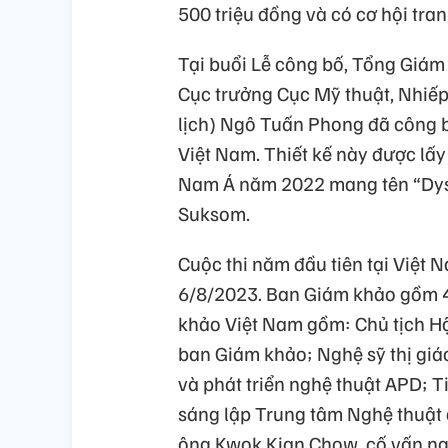
500 triệu đồng và có cơ hội tr
Tại buổi Lễ công bố, Tổng Giá
Cục trưởng Cục Mỹ thuật, Nhiếp
lịch) Ngô Tuấn Phong đã công bố
Việt Nam. Thiết kế này được lấ
Nam Á năm 2022 mang tên “Dys
Suksom.
Cuộc thi năm đầu tiên tại Việt 
6/8/2023. Ban Giám khảo gồm 4 
khảo Việt Nam gồm: Chủ tịch H
ban Giám khảo; Nghệ sỹ thị giá
và phát triển nghệ thuật APD; 
sáng lập Trung tâm Nghệ thuật
ông Kwok Kian Chow, cố vấn ngh