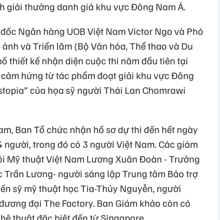
anh giải thưởng danh giá khu vực Đông Nam Á.
m đốc Ngân hàng UOB Việt Nam Victor Ngo và Phó
 ảnh và Triển lãm (Bộ Văn hóa, Thể thao và Du
 thiết kế nhận diện cuộc thi năm đầu tiên tại
y cảm hứng từ tác phẩm đoạt giải khu vực Đông
topia” của họa sỹ người Thái Lan Chomrawi
Nam, Ban Tổ chức nhận hồ sơ dự thi đến hết ngày
người, trong đó có 3 người Việt Nam. Các giám
ội Mỹ thuật Việt Nam Lương Xuân Đoàn - Trưởng
c Trần Lương- người sáng lập Trung tâm Bảo trợ
Tiến sỹ mỹ thuật học Tia-Thủy Nguyễn, người
 đương đại The Factory. Ban Giám khảo còn có
ệ thuật đặc biệt đến từ Singapore.