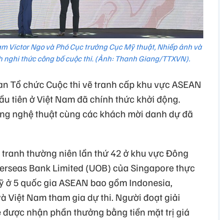
 Victor Ngo và Phó Cục trưởng Cục Mỹ thuật, Nhiếp ảnh và
h nghi thức công bố cuộc thi. (Ảnh: Thanh Giang/TTXVN).
Ban Tổ chức Cuộc thi vẽ tranh cấp khu vực ASEAN
đầu tiên ở Việt Nam đã chính thức khởi động.
ộng nghệ thuật cùng các khách mời danh dự đã
tranh thường niên lần thứ 42 ở khu vực Đông
rseas Bank Limited (UOB) của Singapore thực
sỹ ở 5 quốc gia ASEAN bao gồm Indonesia,
à Việt Nam tham gia dự thi. Người đoạt giải
ẽ được nhận phần thưởng bằng tiền mặt trị giá