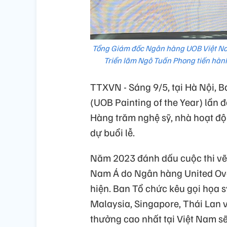
Tổng Giám đốc Ngân hàng UOB Việt Nam
Triển lãm Ngô Tuấn Phong tiến hàn
TTXVN - Sáng 9/5, tại Hà Nội, 
(UOB Painting of the Year) lần 
Hàng trăm nghệ sỹ, nhà hoạt đ
dự buổi lễ.
Năm 2023 đánh dấu cuộc thi vẽ 
Nam Á do Ngân hàng United Ove
hiện. Ban Tổ chức kêu gọi họa 
Malaysia, Singapore, Thái Lan v
thưởng cao nhất tại Việt Nam s