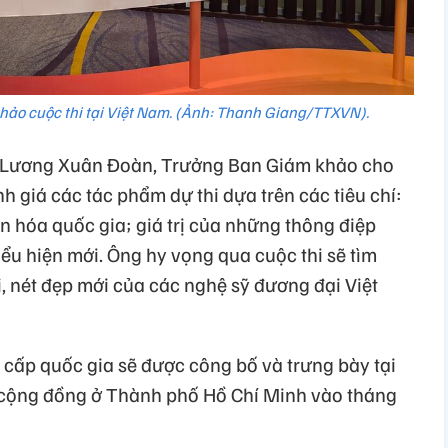
ảo cuộc thi tại Việt Nam. (Ảnh: Thanh Giang/TTXVN).
m Lương Xuân Đoàn, Trưởng Ban Giám khảo cho
h giá các tác phẩm dự thi dựa trên các tiêu chí:
n hóa quốc gia; giá trị của những thông điệp
iểu hiện mới. Ông hy vọng qua cuộc thi sẽ tìm
nét đẹp mới của các nghệ sỹ đương đại Việt
 cấp quốc gia sẽ được công bố và trưng bày tại
 cộng đồng ở Thành phố Hồ Chí Minh vào tháng