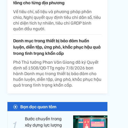
tăng cho từng địa phương
Về tiêu chí, số liệu và phương pháp phân
chia, Nghị quyết quy định tiêu chí dân số, tiêu
chí diện tích tự nhiên, tiêu chí GRDP bình
quân đầu người.
Danh mục trang thiết bị bảo đảm huấn
luyện, diễn tập, ứng phó, khắc phục hậu quả
trong tình trạng khẩn cấp
Phó Thủ tướng Phan Văn Giang đã ký Quyết
định số 1508/QĐ-TTg ngày 7/8/2026 ban
hành Danh mục trang thiết bị bảo đảm cho
huấn luyện, diễn tập, ứng phó, khắc phục hậu
quả trong tình trạng khẩn cấp.
Bạn đọc quan tâm
Bước chuyển trong
xây dựng lực lượng