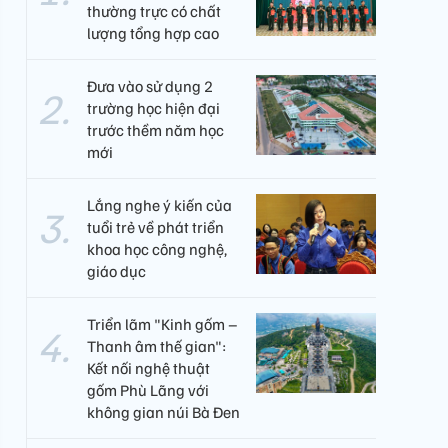
thường trực có chất
lượng tổng hợp cao
Đưa vào sử dụng 2
trường học hiện đại
trước thềm năm học
mới
Lắng nghe ý kiến của
tuổi trẻ về phát triển
khoa học công nghệ,
giáo dục
Triển lãm "Kinh gốm –
Thanh âm thế gian":
Kết nối nghệ thuật
gốm Phù Lãng với
không gian núi Bà Đen