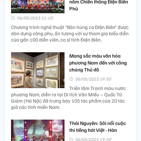
năm Chiến thắng Điện Biên
Phủ
06/05/2023 21:10’
Chương trình nghệ thuật “Bản hùng ca Điện Biên” được
dàn dựng công phu, ấn tượng với sự tham gia biểu diễn
của gần 100 diễn viên, ca sĩ tỉnh Điện Biên.
Mang sắc màu văn hóa
phương Nam đến với công
chúng Thủ đô
06/05/2023 19:30’
Triển lãm Tranh màu nước
phương Nam, diễn ra tại Di tích Văn Miếu – Quốc Tử
Giám (Hà Nội) đã trưng bày 105 tác phẩm của 20 tác
giả các tỉnh miền Nam.
Thái Nguyên: Sôi nổi cuộc
thi tiếng hát Việt - Hàn
06/05/2023 19:30’