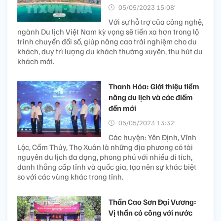
05/05/2023 15:08’
Với sự hỗ trợ của công nghệ,
ngành Du lịch Việt Nam kỳ vọng sẽ tiến xa hơn trong lộ
trình chuyển đổi số, giúp nâng cao trải nghiệm cho du
khách, duy trì lượng du khách thường xuyên, thu hút du
khách mới.
Thanh Hóa: Giới thiệu tiềm
năng du lịch và các điểm
đến mới
05/05/2023 13:32’
Các huyện: Yên Định, Vĩnh
Lộc, Cẩm Thủy, Thọ Xuân là những địa phương có tài
nguyên du lịch đa dạng, phong phú với nhiều di tích,
danh thắng cấp tỉnh và quốc gia, tạo nên sự khác biệt
so với các vùng khác trong tỉnh.
Thần Cao Sơn Đại Vương:
Vị thần có công với nước