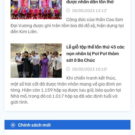
được nhân dân tôn thờ
05/05/2023 13:12’
Công đức của thần Cao Sơn
Đại Vương được ghi trên tấm bia đá đồ sộ, hiện dựng tại
đền Kim Liên.
Lễ giỗ tập thể lần thứ 45 các
nạn nhân bị Pol Pot thảm
sát ở Ba Chúc
05/05/2023 10:10’
Khi chiến tranh kết thúc,
một số hài cốt đã được thân nhân mang về gia đình an
táng. Hiện còn 1.159 hộp sọ được lưu giữ, bảo quản tại
Nhà mồ, trong đó có 1.017 hộp sọ đã xác định tuổi và
giới tính.
Chính sách mới