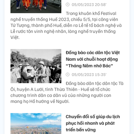
05/05/2023 20:58’
Trong khuôn khổ Festival
nghề truyền thống Huế 2023, chiều 5/5, tại công viên
Tứ Tượng, thành phố Huế, diễn ra Lễ tế tổ bách nghệ và
Lễ rước tôn vinh nghệ nhân, làng nghề truyền thống
Việt.
Đồng bào các dân tộc Việt
Nam với chuỗi hoạt động
“Tháng Năm nhớ Bác”
05/05/2023 15:35’
Đồng bào dân tộc dân tộc Tà
Ôi, huyện A Lưới, tỉnh Thừa Thiên - Huế sẽ tổ chức
chương trình dân ca dân vũ của những người con
mang họ Hồ hướng về Người.
Chuyển đổi số giúp du lịch
phục hồi nhanh và phát
triển bền vững