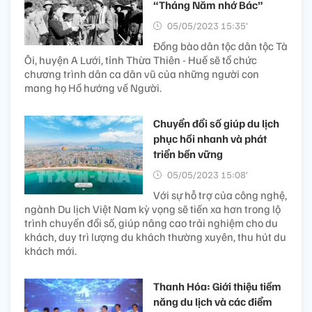
“Tháng Năm nhớ Bác”
05/05/2023 15:35’
Đồng bào dân tộc dân tộc Tà
Ôi, huyện A Lưới, tỉnh Thừa Thiên - Huế sẽ tổ chức
chương trình dân ca dân vũ của những người con
mang họ Hồ hướng về Người.
Chuyển đổi số giúp du lịch
phục hồi nhanh và phát
triển bền vững
05/05/2023 15:08’
Với sự hỗ trợ của công nghệ,
ngành Du lịch Việt Nam kỳ vọng sẽ tiến xa hơn trong lộ
trình chuyển đổi số, giúp nâng cao trải nghiệm cho du
khách, duy trì lượng du khách thường xuyên, thu hút du
khách mới.
Thanh Hóa: Giới thiệu tiềm
năng du lịch và các điểm