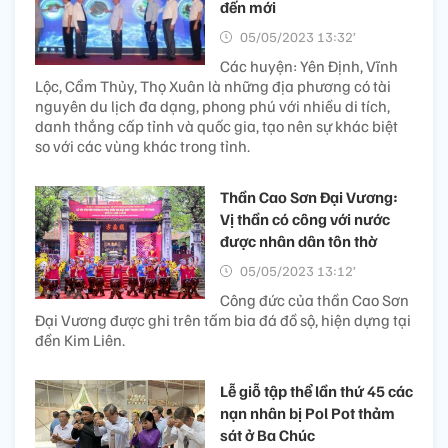
đến mới
05/05/2023 13:32’
Các huyện: Yên Định, Vĩnh
Lộc, Cẩm Thủy, Thọ Xuân là những địa phương có tài
nguyên du lịch đa dạng, phong phú với nhiều di tích,
danh thắng cấp tỉnh và quốc gia, tạo nên sự khác biệt
so với các vùng khác trong tỉnh.
Thần Cao Sơn Đại Vương:
Vị thần có công với nước
được nhân dân tôn thờ
05/05/2023 13:12’
Công đức của thần Cao Sơn
Đại Vương được ghi trên tấm bia đá đồ sộ, hiện dựng tại
đền Kim Liên.
Lễ giỗ tập thể lần thứ 45 các
nạn nhân bị Pol Pot thảm
sát ở Ba Chúc