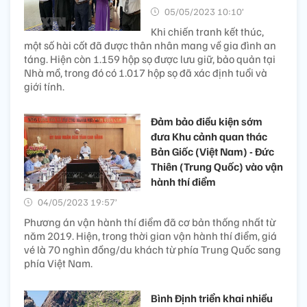
05/05/2023 10:10’
Khi chiến tranh kết thúc,
một số hài cốt đã được thân nhân mang về gia đình an
táng. Hiện còn 1.159 hộp sọ được lưu giữ, bảo quản tại
Nhà mồ, trong đó có 1.017 hộp sọ đã xác định tuổi và
giới tính.
Đảm bảo điều kiện sớm
đưa Khu cảnh quan thác
Bản Giốc (Việt Nam) - Đức
Thiên (Trung Quốc) vào vận
hành thí điểm
04/05/2023 19:57’
Phương án vận hành thí điểm đã cơ bản thống nhất từ
năm 2019. Hiện, trong thời gian vận hành thí điểm, giá
vé là 70 nghìn đồng/du khách từ phía Trung Quốc sang
phía Việt Nam.
Bình Định triển khai nhiều