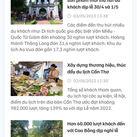
khách dịp lễ 30/4 và 1/5
03/05/2023 13:38’
Các điểm đến thu hút nhiều
du khách như: Di tích quốc gia đặc biệt Văn Miếu -
Quốc Tử Giám đón khoảng 30 nghìn lượt khách; Hoàng
thành Thăng Long đón 31,4 nghìn lượt khách; Khu du
lịch Ao Vua đón gần 17,3 nghìn lượt khách.
Xây dựng thương hiệu, thúc
đẩy du lịch Cần Thơ
03/05/2023 12:30’
Tổng số khách tham quan,
du lịch tại các sự kiện, lễ hội,
điểm du lịch trên địa bàn Cần Thơ ước đạt khoảng
982.000 lượt, tăng 139% so với dịp Lễ năm 2022.
Hơn 60.000 lượt khách đến
với Cao Bằng dịp nghỉ lễ