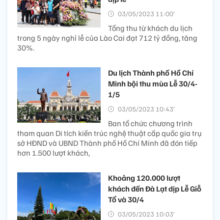
03/05/2023 11:00’
Tổng thu từ khách du lịch
trong 5 ngày nghỉ lễ của Lào Cai đạt 712 tỷ đồng, tăng
30%.
Du lịch Thành phố Hồ Chí
Minh bội thu mùa Lễ 30/4-
1/5
03/05/2023 10:43’
Ban tổ chức chương trình
tham quan Di tích kiến trúc nghệ thuật cấp quốc gia trụ
sở HĐND và UBND Thành phố Hồ Chí Minh đã đón tiếp
hơn 1.500 lượt khách,
Khoảng 120.000 lượt
khách đến Đà Lạt dịp Lễ Giỗ
Tổ và 30/4
03/05/2023 10:03’