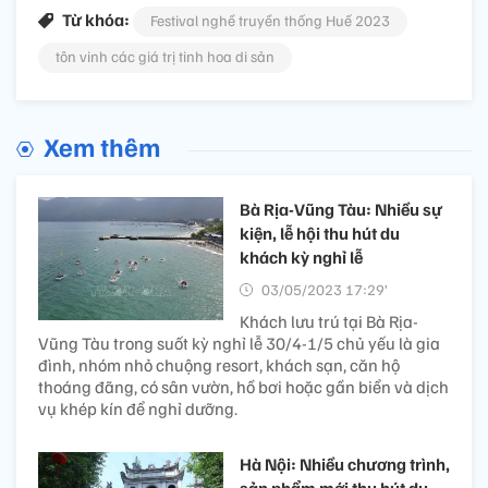
Từ khóa:
Festival nghề truyền thống Huế 2023
tôn vinh các giá trị tinh hoa di sản
Xem thêm
Bà Rịa-Vũng Tàu: Nhiều sự
kiện, lễ hội thu hút du
khách kỳ nghỉ lễ
03/05/2023 17:29’
Khách lưu trú tại Bà Rịa-
Vũng Tàu trong suốt kỳ nghỉ lễ 30/4-1/5 chủ yếu là gia
đình, nhóm nhỏ chuộng resort, khách sạn, căn hộ
thoáng đãng, có sân vườn, hồ bơi hoặc gần biển và dịch
vụ khép kín để nghỉ dưỡng.
Hà Nội: Nhiều chương trình,
sản phẩm mới thu hút du