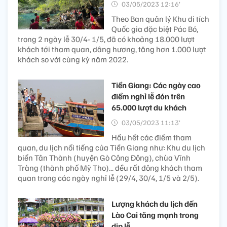
03/05/2023 12:16’
Theo Ban quản lý Khu di tích
Quốc gia đặc biệt Pác Bó,
trong 2 ngày lễ 30/4- 1/5, đã có khoảng 18.000 lượt
khách tới tham quan, dâng hương, tăng hơn 1.000 lượt
khách so với cùng kỳ năm 2022.
Tiền Giang: Các ngày cao
điểm nghỉ lễ đón trên
65.000 lượt du khách
03/05/2023 11:13’
Hầu hết các điểm tham
quan, du lịch nổi tiếng của Tiền Giang như: Khu du lịch
biển Tân Thành (huyện Gò Công Đông), chùa Vĩnh
Tràng (thành phố Mỹ Tho)... đều rất đông khách tham
quan trong các ngày nghỉ lễ (29/4, 30/4, 1/5 và 2/5).
Lượng khách du lịch đến
Lào Cai tăng mạnh trong
dịp lễ