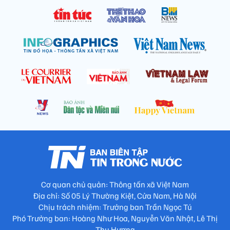
Cơ quan chủ quản: Thông tấn xã Việt Nam
Địa chỉ: Số 05 Lý Thường Kiệt, Cửa Nam, Hà Nội
Chịu trách nhiệm: Trưởng ban Trần Ngọc Tú
Phó Trưởng ban: Hoàng Như Hoa, Nguyễn Văn Nhật, Lê Thị
Thu Hương