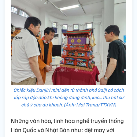
Chiếc kiệu Danjiri mini đến từ thành phố Saiji có cách
lắp ráp độc đáo khi không dùng đinh, keo... thu hút sự
chú ý của du khách. (Ảnh: Mai Trang/TTXVN)
Những văn hóa, tinh hoa nghề truyền thống
Hàn Quốc và Nhật Bản như: dệt may với