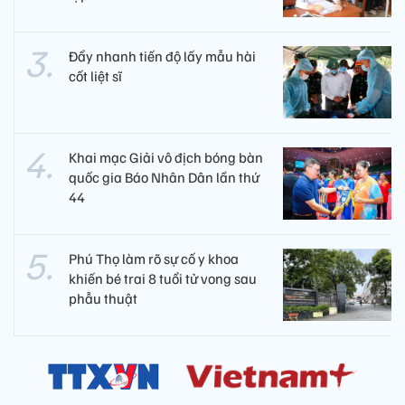
Đẩy nhanh tiến độ lấy mẫu hài
cốt liệt sĩ
Khai mạc Giải vô địch bóng bàn
quốc gia Báo Nhân Dân lần thứ
44
Phú Thọ làm rõ sự cố y khoa
khiến bé trai 8 tuổi tử vong sau
phẫu thuật