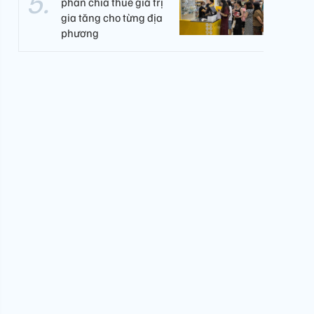
phân chia thuế giá trị
gia tăng cho từng địa
phương