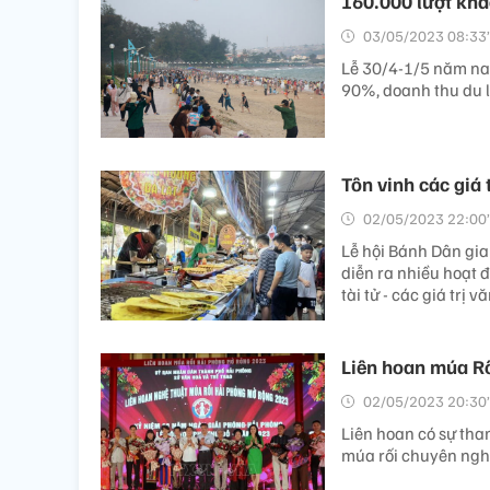
160.000 lượt khá
03/05/2023 08:33’
Lễ 30/4-1/5 năm nay
90%, doanh thu du l
Tôn vinh các giá
02/05/2023 22:00’
Lễ hội Bánh Dân gi
diễn ra nhiều hoạt 
tài tử - các giá trị
Liên hoan múa R
02/05/2023 20:30’
Liên hoan có sự tha
múa rối chuyên nghi