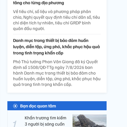
tăng cho từng địa phương
Về tiêu chí, số liệu và phương pháp phân
chia, Nghị quyết quy định tiêu chí dân số, tiêu
chí diện tích tự nhiên, tiêu chí GRDP bình
quân đầu người.
Danh mục trang thiết bị bảo đảm huấn
luyện, diễn tập, ứng phó, khắc phục hậu quả
trong tình trạng khẩn cấp
Phó Thủ tướng Phan Văn Giang đã ký Quyết
định số 1508/QĐ-TTg ngày 7/8/2026 ban
hành Danh mục trang thiết bị bảo đảm cho
huấn luyện, diễn tập, ứng phó, khắc phục hậu
quả trong tình trạng khẩn cấp.
Bạn đọc quan tâm
Khẩn trương tìm kiếm
3 người bị sóng cuốn