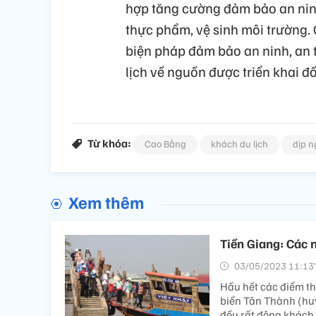
hợp tăng cường đảm bảo an ninh 
thực phẩm, vệ sinh môi trường.
biện pháp đảm bảo an ninh, an t
lịch về nguồn được triển khai đồ
Từ khóa:
Cao Bằng
khách du lịch
dịp n
Xem thêm
Tiền Giang: Các 
03/05/2023 11:13’
Hầu hết các điểm th
biển Tân Thành (hu
đều rất đông khách 