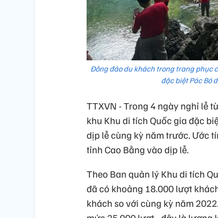
Đông đảo du khách trong trang phục c
đặc biệt Pác Bó 
TTXVN - Trong 4 ngày nghỉ lễ t
khu Khu di tích Quốc gia đặc bi
dịp lễ cùng kỳ năm trước. Ước 
tỉnh Cao Bằng vào dịp lễ.
Theo Ban quản lý Khu di tích Quố
đã có khoảng 18.000 lượt khách
khách so với cùng kỳ năm 2022.
mức 25.000 lượt - đây là lượng 