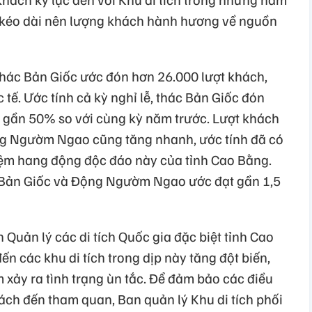
ễ kéo dài nên lượng khách hành hương về nguồn
Thác Bản Giốc ước đón hơn 26.000 lượt khách,
 tế. Ước tính cả kỳ nghỉ lễ, thác Bản Giốc đón
 gần 50% so với cùng kỳ năm trước. Lượt khách
g Ngườm Ngao cũng tăng nhanh, ước tính đã có
iệm hang động độc đáo này của tỉnh Cao Bằng.
c Bản Giốc và Động Ngườm Ngao ước đạt gần 1,5
Quản lý các di tích Quốc gia đặc biệt tỉnh Cao
n các khu di tích trong dịp này tăng đột biến,
 xảy ra tình trạng ùn tắc. Để đảm bảo các điều
ách đến tham quan, Ban quản lý Khu di tích phối