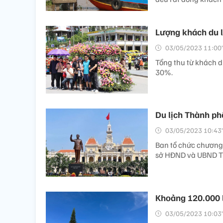
Lượng khách du l
03/05/2023 11:00’
Tổng thu từ khách du
30%.
Du lịch Thành ph
03/05/2023 10:43’
Ban tổ chức chương 
sở HĐND và UBND Th
Khoảng 120.000 l
03/05/2023 10:03’