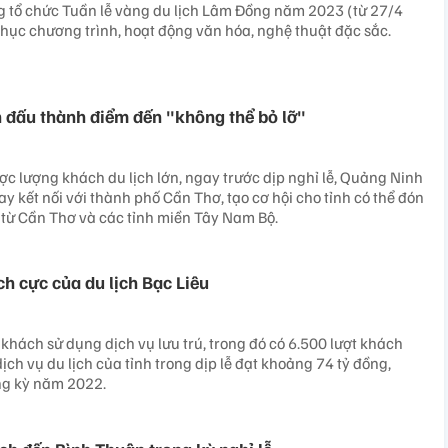
 tổ chức Tuần lễ vàng du lịch Lâm Đồng năm 2023 (từ 27/4
chục chương trình, hoạt động văn hóa, nghệ thuật đặc sắc.
đấu thành điểm đến "không thể bỏ lỡ"
ược lượng khách du lịch lớn, ngay trước dịp nghỉ lễ, Quảng Ninh
y kết nối với thành phố Cần Thơ, tạo cơ hội cho tỉnh có thể đón
 từ Cần Thơ và các tỉnh miền Tây Nam Bộ.
ch cực của du lịch Bạc Liêu
khách sử dụng dịch vụ lưu trú, trong đó có 6.500 lượt khách
ịch vụ du lịch của tỉnh trong dịp lễ đạt khoảng 74 tỷ đồng,
ng kỳ năm 2022.