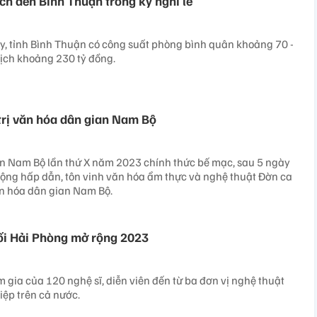
ch đến Bình Thuận trong kỳ nghỉ lễ
, tỉnh Bình Thuận có công suất phòng bình quân khoảng 70 -
ịch khoảng 230 tỷ đồng.
 trị văn hóa dân gian Nam Bộ
an Nam Bộ lần thứ X năm 2023 chính thức bế mạc, sau 5 ngày
động hấp dẫn, tôn vinh văn hóa ẩm thực và nghệ thuật Đờn ca
 văn hóa dân gian Nam Bộ.
ối Hải Phòng mở rộng 2023
m gia của 120 nghệ sĩ, diễn viên đến từ ba đơn vị nghệ thuật
ệp trên cả nước.