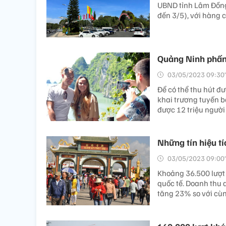
UBND tỉnh Lâm Đồng
đến 3/5), với hàng 
Quảng Ninh phấn 
03/05/2023 09:30’
Để có thể thu hút đ
khai trương tuyến ba
được 12 triệu người
Những tín hiệu tí
03/05/2023 09:00’
Khoảng 36.500 lượt 
quốc tế. Doanh thu d
tăng 23% so với cù