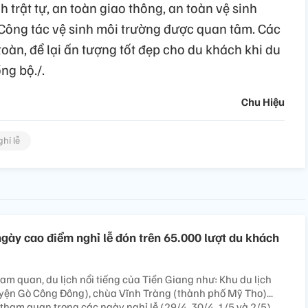
trật tự, an toàn giao thông, an toàn vệ sinh
 Công tác vệ sinh môi trường được quan tâm. Các
oàn, để lại ấn tượng tốt đẹp cho du khách khi du
ng bộ./.
Chu Hiệu
ghỉ lễ
ngày cao điểm nghỉ lễ đón trên 65.000 lượt du khách
am quan, du lịch nổi tiếng của Tiền Giang như: Khu du lịch
yện Gò Công Đông), chùa Vĩnh Tràng (thành phố Mỹ Tho)...
tham quan trong các ngày nghỉ lễ (29/4, 30/4, 1/5 và 2/5).