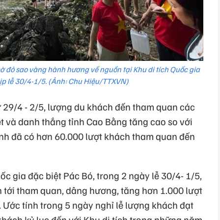
ờ đỏ sao vàng hành hương về nguồn tại Khu di tích Quốc gia
dịp lễ 30/4-1/5. (Ảnh: Chu Hiệu/TTXVN)
ừ 29/4 - 2/5, lượng du khách đến tham quan các
ệt và danh thắng tỉnh Cao Bằng tăng cao so với
tính đã có hơn 60.000 lượt khách tham quan đến
c gia đặc biệt Pác Bó, trong 2 ngày lễ 30/4- 1/5,
 tới tham quan, dâng hương, tăng hơn 1.000 lượt
 Ước tính trong 5 ngày nghỉ lễ lượng khách đạt
khách kỷ lục đến với Khu di tích trong những năm