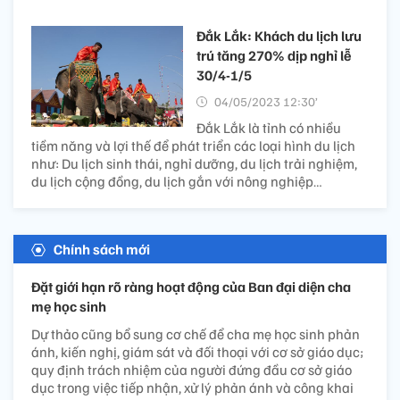
Đắk Lắk: Khách du lịch lưu
trú tăng 270% dịp nghỉ lễ
30/4-1/5
04/05/2023 12:30’
Đắk Lắk là tỉnh có nhiều
tiềm năng và lợi thế để phát triển các loại hình du lịch
như: Du lịch sinh thái, nghỉ dưỡng, du lịch trải nghiệm,
du lịch cộng đồng, du lịch gắn với nông nghiệp…
Chính sách mới
Đặt giới hạn rõ ràng hoạt động của Ban đại diện cha
mẹ học sinh
Dự thảo cũng bổ sung cơ chế để cha mẹ học sinh phản
ánh, kiến nghị, giám sát và đối thoại với cơ sở giáo dục;
quy định trách nhiệm của người đứng đầu cơ sở giáo
dục trong việc tiếp nhận, xử lý phản ánh và công khai