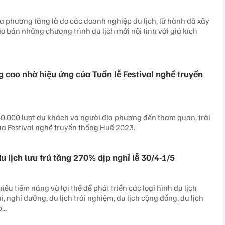
 phương tăng là do các doanh nghiệp du lịch, lữ hành đã xây
ào bán những chương trình du lịch mới nội tỉnh với giá kích
 cao nhờ hiệu ứng của Tuần lễ Festival nghề truyền
0.000 lượt du khách và người địa phương đến tham quan, trải
ủa Festival nghề truyền thống Huế 2023.
 lịch lưu trú tăng 270% dịp nghỉ lễ 30/4-1/5
hiều tiềm năng và lợi thế để phát triển các loại hình du lịch
ái, nghỉ dưỡng, du lịch trải nghiệm, du lịch cộng đồng, du lịch
p…