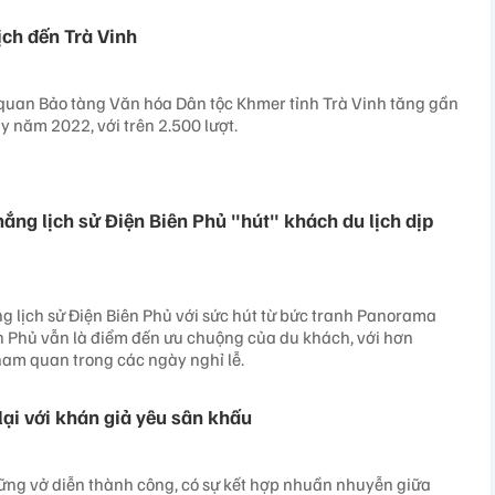
ịch đến Trà Vinh
uan Bảo tàng Văn hóa Dân tộc Khmer tỉnh Trà Vinh tăng gần
này năm 2022, với trên 2.500 lượt.
ắng lịch sử Điện Biên Phủ "hút" khách du lịch dịp
g lịch sử Điện Biên Phủ với sức hút từ bức tranh Panorama
n Phủ vẫn là điểm đến ưu chuộng của du khách, với hơn
ham quan trong các ngày nghỉ lễ.
 lại với khán giả yêu sân khấu
ững vở diễn thành công, có sự kết hợp nhuần nhuyễn giữa