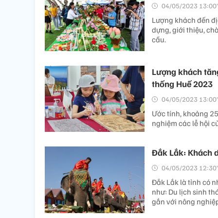
04/05/2023 13:00’
Lượng khách đến địa
dựng, giới thiệu, ch
cầu.
Lượng khách tăng
thống Huế 2023
04/05/2023 13:00’
Ước tính, khoảng 25
nghiệm các lễ hội c
Đắk Lắk: Khách du
04/05/2023 12:30’
Đắk Lắk là tỉnh có n
như: Du lịch sinh th
gắn với nông nghiệ