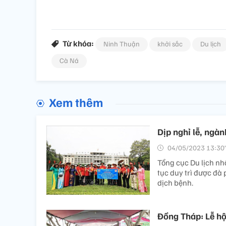
Từ khóa:
Ninh Thuận
khởi sắc
Du lịch
Cà Ná
Xem thêm
Dịp nghỉ lễ, ngàn
04/05/2023 13:30’
Tổng cục Du lịch nhậ
tục duy trì được đà
dịch bệnh.
Đồng Tháp: Lễ hộ