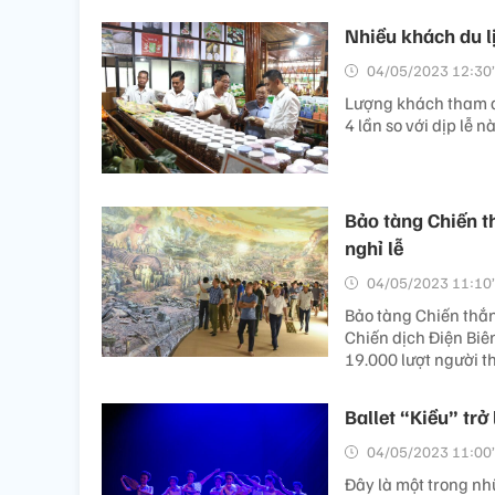
Nhiều khách du l
04/05/2023 12:30’
Lượng khách tham q
4 lần so với dịp lễ 
Bảo tàng Chiến th
nghỉ lễ
04/05/2023 11:10’
Bảo tàng Chiến thắn
Chiến dịch Điện Biê
19.000 lượt người t
Ballet “Kiều” trở
04/05/2023 11:00’
Đây là một trong nh