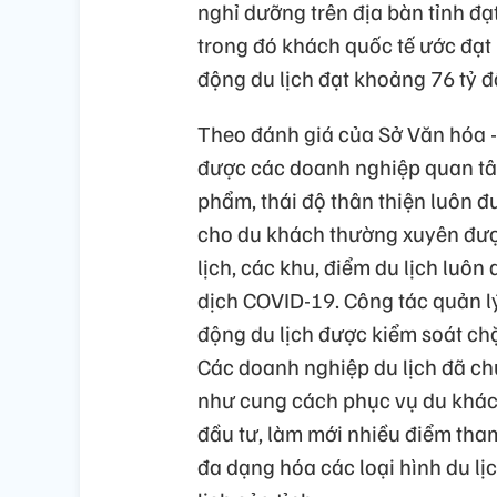
nghỉ dưỡng trên địa bàn tỉnh đạ
trong đó khách quốc tế ước đạt 
động du lịch đạt khoảng 76 tỷ đ
Theo đánh giá của Sở Văn hóa - 
được các doanh nghiệp quan tâm
phẩm, thái độ thân thiện luôn đ
cho du khách thường xuyên được
lịch, các khu, điểm du lịch luô
dịch COVID-19. Công tác quản l
động du lịch được kiểm soát ch
Các doanh nghiệp du lịch đã chuẩ
như cung cách phục vụ du khách
đầu tư, làm mới nhiều điểm tha
đa dạng hóa các loại hình du lịc