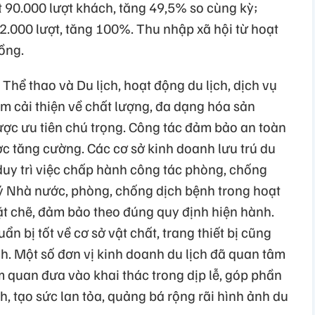
t 90.000 lượt khách, tăng 49,5% so cùng kỳ;
2.000 lượt, tăng 100%. Thu nhập xã hội từ hoạt
ồng.
Thể thao và Du lịch, hoạt động du lịch, dịch vụ
 cải thiện về chất lượng, đa dạng hóa sản
ược ưu tiên chú trọng. Công tác đảm bảo an toàn
 tăng cường. Các cơ sở kinh doanh lưu trú du
n duy trì việc chấp hành công tác phòng, chống
ý Nhà nước, phòng, chống dịch bệnh trong hoạt
ặt chẽ, đảm bảo theo đúng quy định hiện hành.
n bị tốt về cơ sở vật chất, trang thiết bị cũng
. Một số đơn vị kinh doanh du lịch đã quan tâm
m quan đưa vào khai thác trong dịp lễ, góp phần
h, tạo sức lan tỏa, quảng bá rộng rãi hình ảnh du