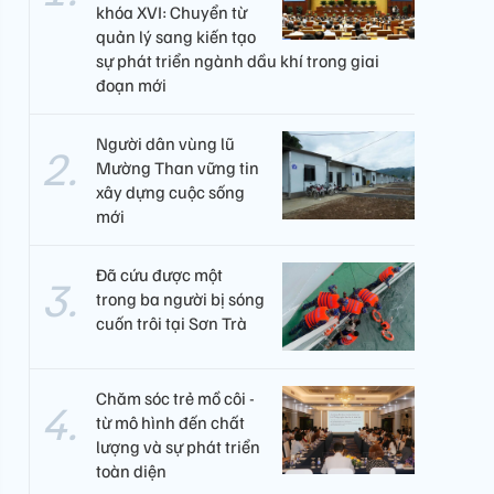
khóa XVI: Chuyển từ
quản lý sang kiến tạo
sự phát triển ngành dầu khí trong giai
đoạn mới
Người dân vùng lũ
Mường Than vững tin
xây dựng cuộc sống
mới
Đã cứu được một
trong ba người bị sóng
cuốn trôi tại Sơn Trà
Chăm sóc trẻ mồ côi -
từ mô hình đến chất
lượng và sự phát triển
toàn diện