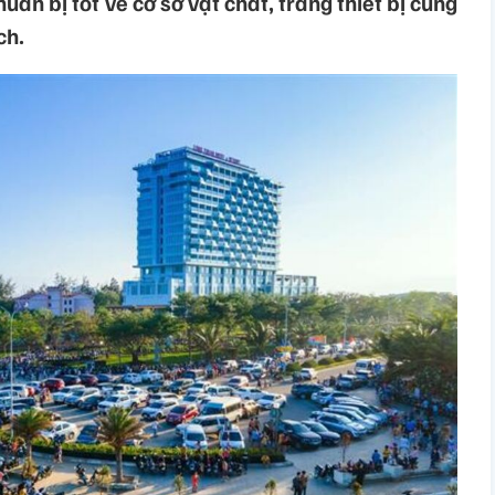
ẩn bị tốt về cơ sở vật chất, trang thiết bị cũng
ch.