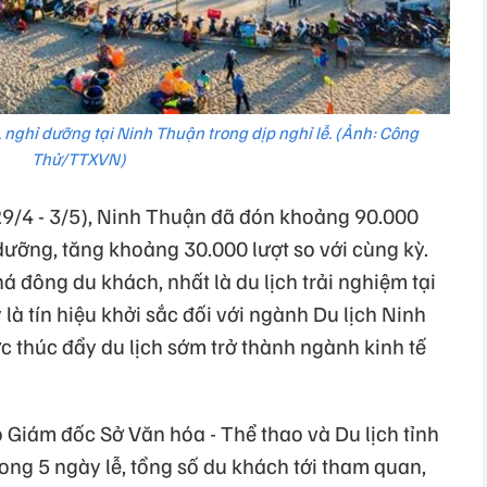
nghỉ dưỡng tại Ninh Thuận trong dịp nghỉ lễ. (Ảnh: Công
Thử/TTXVN)
29/4 - 3/5), Ninh Thuận đã đón khoảng 90.000
dưỡng, tăng khoảng 30.000 lượt so với cùng kỳ.
á đông du khách, nhất là du lịch trải nghiệm tại
 là tín hiệu khởi sắc đối với ngành Du lịch Ninh
c thúc đẩy du lịch sớm trở thành ngành kinh tế
iám đốc Sở Văn hóa - Thể thao và Du lịch tỉnh
rong 5 ngày lễ, tổng số du khách tới tham quan,