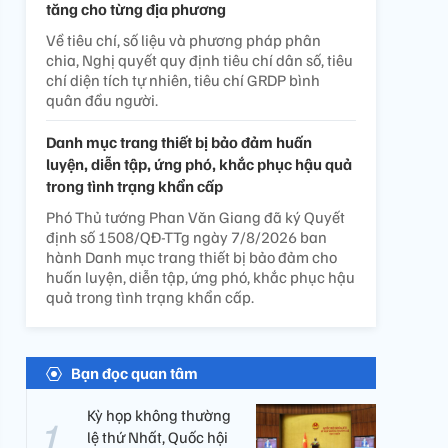
tăng cho từng địa phương
Về tiêu chí, số liệu và phương pháp phân
chia, Nghị quyết quy định tiêu chí dân số, tiêu
chí diện tích tự nhiên, tiêu chí GRDP bình
quân đầu người.
Danh mục trang thiết bị bảo đảm huấn
luyện, diễn tập, ứng phó, khắc phục hậu quả
trong tình trạng khẩn cấp
Phó Thủ tướng Phan Văn Giang đã ký Quyết
định số 1508/QĐ-TTg ngày 7/8/2026 ban
hành Danh mục trang thiết bị bảo đảm cho
huấn luyện, diễn tập, ứng phó, khắc phục hậu
quả trong tình trạng khẩn cấp.
Bạn đọc quan tâm
Kỳ họp không thường
lệ thứ Nhất, Quốc hội