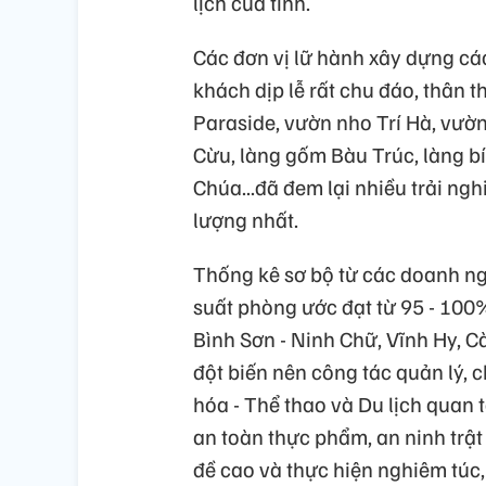
lịch của tỉnh.
Các đơn vị lữ hành xây dựng cá
khách dịp lễ rất chu đáo, thân 
Paraside, vườn nho Trí Hà, vườ
Cừu, làng gốm Bàu Trúc, làng b
Chúa...đã đem lại nhiều trải ngh
lượng nhất.
Thống kê sơ bộ từ các doanh ngh
suất phòng ước đạt từ 95 - 100%,
Bình Sơn - Ninh Chữ, Vĩnh Hy, 
đột biến nên công tác quản lý,
hóa - Thể thao và Du lịch quan 
an toàn thực phẩm, an ninh trật
đề cao và thực hiện nghiêm túc,