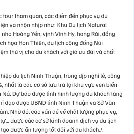
c tour tham quan, các điểm đến phục vụ du
thiện và nhộn nhịp như: Khu Du lịch Natural
n nho Hoàng Yến, vịnh Vĩnh Hy, hang Rái, đồng
ích họa Hòn Thiên, du lịch cộng đồng Núi
iệm thú vị cho du khách với giá ưu đãi và chất
iệp du lịch Ninh Thuận, trong dịp nghỉ lễ, công
 nhất là các cơ sở lưu trú tại khu vực ven biển
Cà Ná. Dự báo được tình hình lượng du khách tăng
 chỉ đạo được UBND tỉnh Ninh Thuận và Sở Văn
tâm. Nhờ đó, các vấn đề về chất lượng phục vụ,
 tự… được các cơ sở kinh doanh dịch vụ du lịch
 tạo được ấn tượng tốt đối với du khách./.