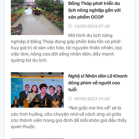
Đồng Tháp phát triển du
lịch nông nghiệp gắn với
sản phẩm OCOP
10/05/2023 07:30’
Mô hình du lịch nông
nghiệp ở Đồng Tháp đang góp phần bảo tồn và phát
huy giá trị di sản văn hóa, tài nguyên thiên nhiên, tạo
việc làm, nâng cao đời sống nhân dân; đẩy mạnh
quảng bá du lịch.
Nghệ sĩ Nhân dân Lê Khanh
đóng phim về người cao
tuổi
09/05/2023 19:20’
“Nơi giấc mơ tìm về” sẽ là
các tình huống, câu chuyện nhỏ về cách ứng xử giữa
các thành viên trong gia đình để mỗi khán giả đều thấy
quen thuộc.