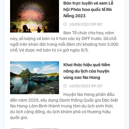
Bán trực tuyến vé xem Lễ
hội Pháo hoa quốc tế Đà
Nẵng 2023
10/05/2023 09:50’
Ban Tổ chức cho hay, năm
nay, số lượng vé bán ra ít hơn các kỳ DIFF trước. Số chỗ
ngồi trên khán đài trong mỗi đêm chỉ khoảng hơn 5.000
chỗ. Vé được mở bán từ 14 giờ ngày 8/5.
Khai thác hiệu quả tiềm
năng du lịch của huyện
vùng cao Na Hang
10/05/2023 09:20’
Huyện Na Hang phấn đấu
đến năm 2025, xây dựng Danh thắng Quốc gia Đặc biệt
Na Hang-Lâm Bình thành trung tâm du lịch sinh thái,
du lịch cộng đồng, du lịch khám phá có thương hiệu
quốc gia.