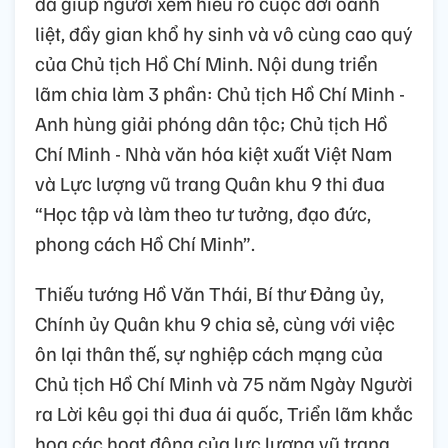
đã giúp người xem hiểu rõ cuộc đời oanh
liệt, đầy gian khổ hy sinh và vô cùng cao quý
của Chủ tịch Hồ Chí Minh. Nội dung triển
lãm chia làm 3 phần: Chủ tịch Hồ Chí Minh -
Anh hùng giải phóng dân tộc; Chủ tịch Hồ
Chí Minh - Nhà văn hóa kiệt xuất Việt Nam
và Lực lượng vũ trang Quân khu 9 thi đua
“Học tập và làm theo tư tưởng, đạo đức,
phong cách Hồ Chí Minh”.
Thiếu tướng Hồ Văn Thái, Bí thư Đảng ủy,
Chính ủy Quân khu 9 chia sẻ, cùng với việc
ôn lại thân thế, sự nghiệp cách mạng của
Chủ tịch Hồ Chí Minh và 75 năm Ngày Người
ra Lời kêu gọi thi đua ái quốc, Triển lãm khắc
họa các hoạt động của lực lượng vũ trang