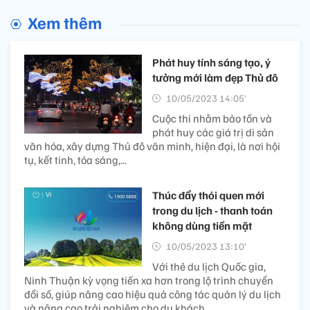
Xem thêm
Phát huy tính sáng tạo, ý
tưởng mới làm đẹp Thủ đô
10/05/2023 14:05’
Cuộc thi nhằm bảo tồn và
phát huy các giá trị di sản
văn hóa, xây dựng Thủ đô văn minh, hiện đại, là nơi hội
tụ, kết tinh, tỏa sáng,...
Thúc đẩy thói quen mới
trong du lịch - thanh toán
không dùng tiền mặt
10/05/2023 13:10’
Với thẻ du lịch Quốc gia,
Ninh Thuận kỳ vọng tiến xa hơn trong lộ trình chuyển
đổi số, giúp nâng cao hiệu quả công tác quản lý du lịch
và nâng cao trải nghiệm cho du khách.