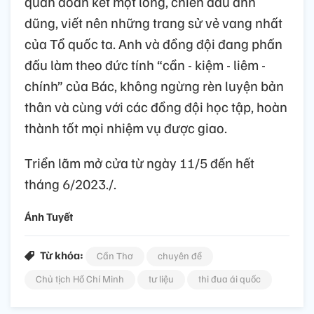
quân đoàn kết một lòng, chiến đấu anh
dũng, viết nên những trang sử vẻ vang nhất
của Tổ quốc ta. Anh và đồng đội đang phấn
đấu làm theo đức tính “cần - kiệm - liêm -
chính” của Bác, không ngừng rèn luyện bản
thân và cùng với các đồng đội học tập, hoàn
thành tốt mọi nhiệm vụ được giao.
Triển lãm mở cửa từ ngày 11/5 đến hết
tháng 6/2023./.
Ánh Tuyết
Từ khóa:
Cần Thơ
chuyên đề
Chủ tịch Hồ Chí Minh
tư liệu
thi đua ái quốc