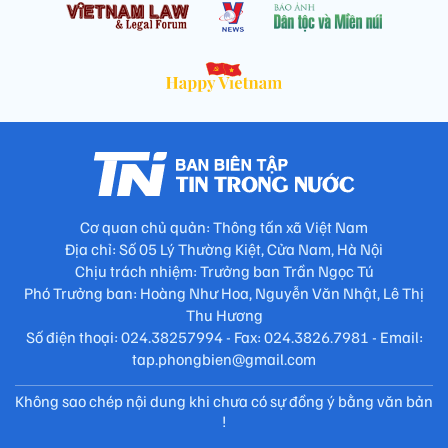
Cơ quan chủ quản: Thông tấn xã Việt Nam
Địa chỉ: Số 05 Lý Thường Kiệt, Cửa Nam, Hà Nội
Chịu trách nhiệm: Trưởng ban Trần Ngọc Tú
Phó Trưởng ban: Hoàng Như Hoa, Nguyễn Văn Nhật, Lê Thị
Thu Hương
Số điện thoại: 024.38257994 - Fax: 024.3826.7981 - Email:
tap.phongbien@gmail.com
Không sao chép nội dung khi chưa có sự đồng ý bằng văn bản
!