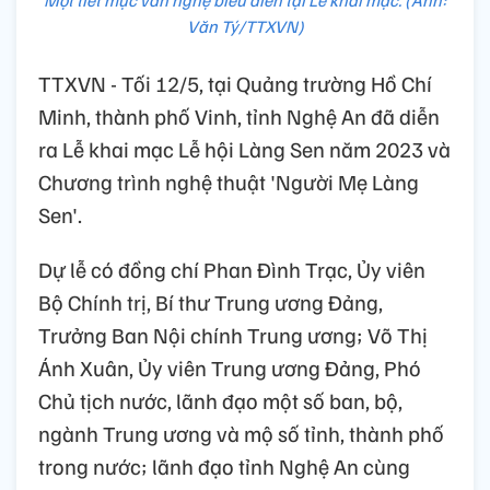
Một tiết mục văn nghệ biểu diễn tại Lễ khai mạc. (Ảnh:
Văn Tý/TTXVN)
TTXVN - Tối 12/5, tại Quảng trường Hồ Chí
Minh, thành phố Vinh, tỉnh Nghệ An đã diễn
ra Lễ khai mạc Lễ hội Làng Sen năm 2023 và
Chương trình nghệ thuật 'Người Mẹ Làng
Sen'.
Dự lễ có đồng chí Phan Đình Trạc, Ủy viên
Bộ Chính trị, Bí thư Trung ương Đảng,
Trưởng Ban Nội chính Trung ương; Võ Thị
Ánh Xuân, Ủy viên Trung ương Đảng, Phó
Chủ tịch nước, lãnh đạo một số ban, bộ,
ngành Trung ương và mộ số tỉnh, thành phố
trong nước; lãnh đạo tỉnh Nghệ An cùng