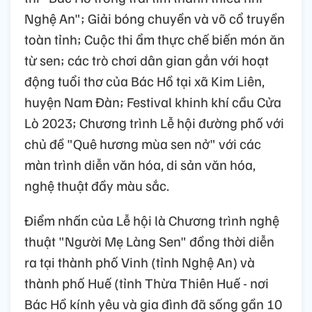
Nghệ An"; Giải bóng chuyền và võ cổ truyền
toàn tỉnh; Cuộc thi ẩm thực chế biến món ăn
từ sen; các trò chơi dân gian gắn với hoạt
động tuổi thơ của Bác Hồ tại xã Kim Liên,
huyện Nam Đàn; Festival khinh khí cầu Cửa
Lò 2023; Chương trình Lễ hội đường phố với
chủ đề "Quê hương mùa sen nở" với các
màn trình diễn văn hóa, di sản văn hóa,
nghệ thuật đầy màu sắc.
Điểm nhấn của Lễ hội là Chương trình nghệ
thuật "Người Mẹ Làng Sen" đồng thời diễn
ra tại thành phố Vinh (tỉnh Nghệ An) và
thành phố Huế (tỉnh Thừa Thiên Huế - nơi
Bác Hồ kính yêu và gia đình đã sống gần 10