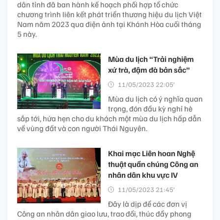
dân tỉnh đã ban hành kế hoạch phối hợp tổ chức
chương trình liên kết phát triển thương hiệu du lịch Việt
Nam năm 2023 qua điện ảnh tại Khánh Hòa cuối tháng
5 này.
Mùa du lịch “Trải nghiệm
xứ trà, đậm đà bản sắc”
11/05/2023 22:05’
Mùa du lịch có ý nghĩa quan
trọng, đón đầu kỳ nghỉ hè
sắp tới, hứa hẹn cho du khách một mùa du lịch hấp dẫn
về vùng đất và con người Thái Nguyên.
Khai mạc Liên hoan Nghệ
thuật quần chúng Công an
nhân dân khu vực IV
11/05/2023 21:45’
Đây là dịp để các đơn vị
Công an nhân dân giao lưu, trao đổi, thúc đẩy phong