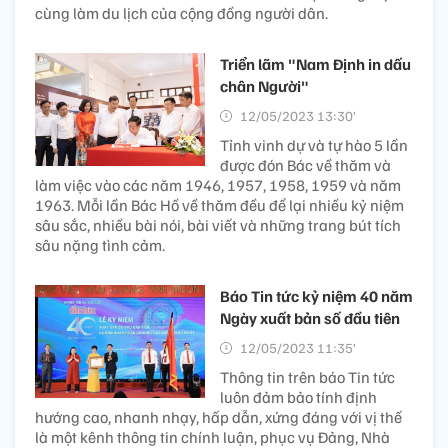
cùng làm du lịch của cộng đồng người dân.
Triển lãm "Nam Định in dấu
chân Người"
12/05/2023 13:30’
Tỉnh vinh dự và tự hào 5 lần
được đón Bác về thăm và
làm việc vào các năm 1946, 1957, 1958, 1959 và năm
1963. Mỗi lần Bác Hồ về thăm đều để lại nhiều kỷ niệm
sâu sắc, nhiều bài nói, bài viết và những trang bút tích
sâu nặng tình cảm.
Báo Tin tức kỷ niệm 40 năm
Ngày xuất bản số đầu tiên
12/05/2023 11:35’
Thông tin trên báo Tin tức
luôn đảm bảo tính định
hướng cao, nhanh nhạy, hấp dẫn, xứng đáng với vị thế
là một kênh thông tin chính luận, phục vụ Đảng, Nhà