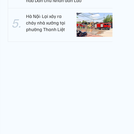
hòa Dân chủ Nhân dân Lào
Hà Nội: Lại xảy ra
cháy nhà xưởng tại
phường Thanh Liệt