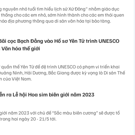
 nguyên nhỏ tuổi tìm hiểu lịch sử Xứ Đông" nhằm giáo dục
n thống cho các em nhỏ, sớm hình thành cho các em thói quen
n hóa địa phương thông qua di sản văn hóa tại bảo tàng.
Bãi cọc Bạch Đằng vào Hồ sơ Yên Tử trình UNESCO
 Văn hóa thế giới
 quần thể Yên Tử để đệ trình UNESCO có phạm vi triển khai
 Quảng Ninh, Hải Dương, Bắc Giang được kỳ vọng là Di sản Thế
iên của Việt Nam.
iễn ra Lễ hội Hoa sim biên giới năm 2023
 giới năm 2023 với chủ đề “Sắc màu biên cương” sẽ được tổ
trong hai ngày 20 - 21/5 tới.