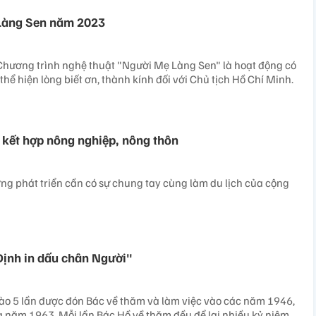
 Làng Sen năm 2023
Chương trình nghệ thuật "Người Mẹ Làng Sen" là hoạt động có
thể hiện lòng biết ơn, thành kính đối với Chủ tịch Hồ Chí Minh.
h kết hợp nông nghiệp, nông thôn
ng phát triển cần có sự chung tay cùng làm du lịch của cộng
Định in dấu chân Người"
hào 5 lần được đón Bác về thăm và làm việc vào các năm 1946,
 năm 1963. Mỗi lần Bác Hồ về thăm đều để lại nhiều kỷ niệm