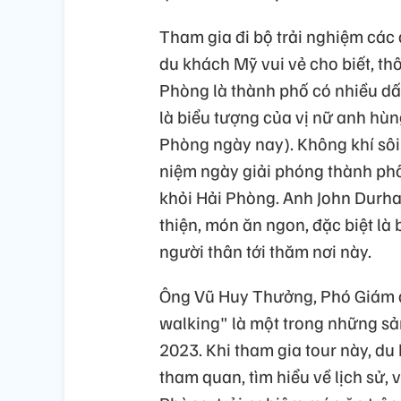
Tham gia đi bộ trải nghiệm các
du khách Mỹ vui vẻ cho biết, th
Phòng là thành phố có nhiều dấ
là biểu tượng của vị nữ anh hùn
Phòng ngày nay). Không khí sôi
niệm ngày giải phóng thành phố
khỏi Hải Phòng. Anh John Durha
thiện, món ăn ngon, đặc biệt là
người thân tới thăm nơi này.
Ông Vũ Huy Thưởng, Phó Giám đ
walking" là một trong những s
2023. Khi tham gia tour này, d
tham quan, tìm hiểu về lịch sử, 