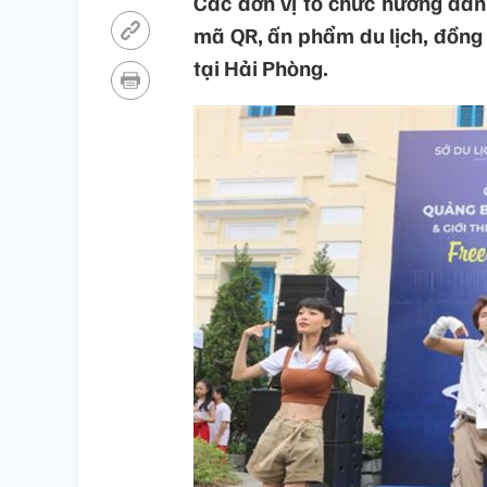
Các đơn vị tổ chức hướng dẫn 
mã QR, ấn phẩm du lịch, đồng 
tại Hải Phòng.