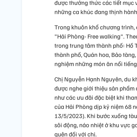
được thưởng thức các tiết mục 
những ca khúc đang thịnh hành t
Trong khuôn khổ chương trình, 
"Hải Phòng- Free walking". The
trong trung tâm thành phố: Hồ
thành phố, Quán hoa, Bảo tàng,
nghiệm những món ăn nổi tiếng 
Chị Nguyễn Hạnh Nguyên, du khác
được nghe giới thiệu sản phẩm 
như các ưu đãi đặc biệt khi tha
của Hải Phòng dịp kỷ niệm 68 
13/5/2023). Khi bước xuống tàu,
sôi động, náo nhiệt ở khu vực g
quên đối với chị.