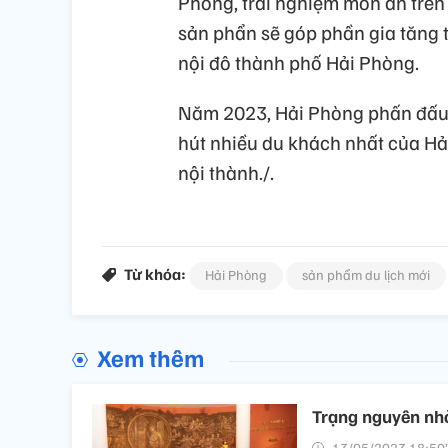
Phòng, trải nghiệm món ăn trên
sản phẩn sẽ góp phần gia tăng 
nội đô thành phố Hải Phòng.
Năm 2023, Hải Phòng phấn đấu đ
hút nhiều du khách nhất của Hả
nội thành./.
Từ khóa:
Hải Phòng
sản phẩm du lịch mới
Xem thêm
Trạng nguyên nhỏ
13/05/2023 18:50’