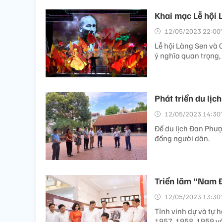
Khai mạc Lễ hội
12/05/2023 22:00’
Lễ hội Làng Sen và 
ý nghĩa quan trọng, 
Phát triển du lịc
12/05/2023 14:30’
Để du lịch Đan Phượ
đồng người dân.
Triển lãm "Nam 
12/05/2023 13:30’
Tỉnh vinh dự và tự 
1957, 1958, 1959 và