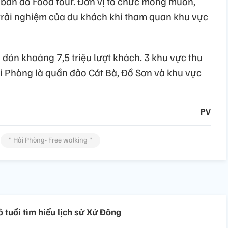
 bản đồ Food tour. Đơn vị tổ chức mong muốn,
trải nghiệm của du khách khi tham quan khu vực
ón khoảng 7,5 triệu lượt khách. 3 khu vực thu
i Phòng là quần đảo Cát Bà, Đồ Sơn và khu vực
PV
" Hải Phòng- Free walking "
 tuổi tìm hiểu lịch sử Xứ Đông