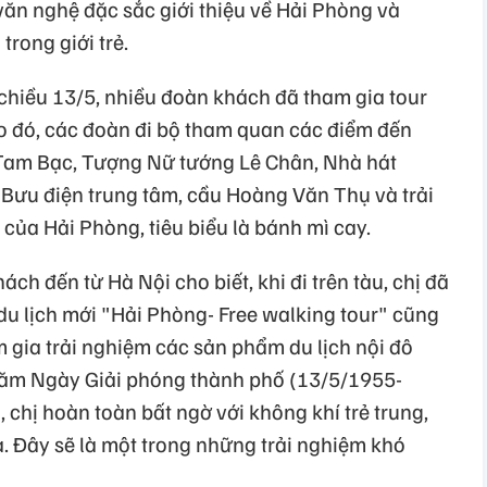
văn nghệ đặc sắc giới thiệu về Hải Phòng và
rong giới trẻ.
chiều 13/5, nhiều đoàn khách đã tham gia tour
o đó, các đoàn đi bộ tham quan các điểm đến
 Tam Bạc, Tượng Nữ tướng Lê Chân, Nhà hát
 Bưu điện trung tâm, cầu Hoàng Văn Thụ và trải
của Hải Phòng, tiêu biểu là bánh mì cay.
h đến từ Hà Nội cho biết, khi đi trên tàu, chị đã
du lịch mới "Hải Phòng- Free walking tour" cũng
m gia trải nghiệm các sản phẩm du lịch nội đô
năm Ngày Giải phóng thành phố (13/5/1955-
 chị hoàn toàn bất ngờ với không khí trẻ trung,
a. Đây sẽ là một trong những trải nghiệm khó