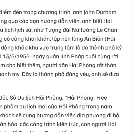
 điểm đến trong chương trình, anh John Durham,
ông qua các bạn hướng dẫn viên, anh biết Hải
u tích lịch sử, như Tượng đài Nữ tướng Lê Chân
g có công khai khẩn, lập nên làng An Biên (Hải
 động khắp khu vực trung tâm là do thành phố kỷ
 13/5/1955- ngày quân lính Pháp cuối cùng rời
m cho biết thêm, người dân Hải Phòng rất thân
 bánh mỳ. Đây là thành phố đáng yêu, anh sẽ đưa
ốc Sở Du lịch Hải Phòng, "Hải Phòng- Free
ản phẩm du lịch mới của Hải Phòng trong năm
u khách sẽ cùng hướng dẫn viên địa phương đi bộ
văn hóa, các công trình kiến trúc, con người Hải