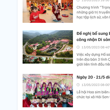
Chương trình "Trạng
những giá trị truyề
học tập lịch sử, vă
Đề nghị bổ sung 
công nhận Di sản
13/05/2023 08:40’
Việc xây dựng Hồ sơ
trên địa bàn 3 tỉnh
giới liên tỉnh đầu t
Ngày 20 - 21/5 d
13/05/2023 08:00’
Lễ hội Hoa sim biên
chức tại xã Hải Sơn 