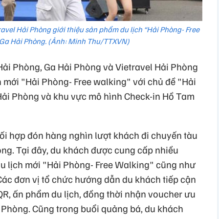
ravel Hải Phòng giới thiệu sản phẩm du lịch “Hải Phòng- Free
i Ga Hải Phòng. (Ảnh: Minh Thu/TTXVN)
Hải Phòng, Ga Hải Phòng và Vietravel Hải Phòng
ch mới "Hải Phòng- Free walking" với chủ đề "Hải
Hải Phòng và khu vực mô hình Check-in Hồ Tam
hối hợp đón hàng nghìn lượt khách đi chuyến tàu
òng. Tại đây, du khách được cung cấp nhiều
du lịch mới "Hải Phòng- Free Walking" cũng như
 Các đơn vị tổ chức hướng dẫn du khách tiếp cận
QR, ấn phẩm du lịch, đồng thời nhận voucher ưu
ải Phòng. Cũng trong buổi quảng bá, du khách