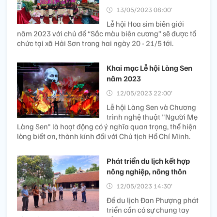
13/05/2023 08:00’
Lễ hội Hoa sim biên giới
năm 2023 với chủ đề “Sắc màu biên cương” sẽ được tổ
chức tại xã Hải Sơn trong hai ngày 20 - 21/5 tới.
Khai mạc Lễ hội Làng Sen
năm 2023
12/05/2023 22:00’
Lễ hội Làng Sen và Chương
trình nghệ thuật "Người Mẹ
Làng Sen" là hoạt động có ý nghĩa quan trọng, thể hiện
lòng biết ơn, thành kính đối với Chủ tịch Hồ Chí Minh.
Phát triển du lịch kết hợp
nông nghiệp, nông thôn
12/05/2023 14:30’
Để du lịch Đan Phượng phát
triển cần có sự chung tay