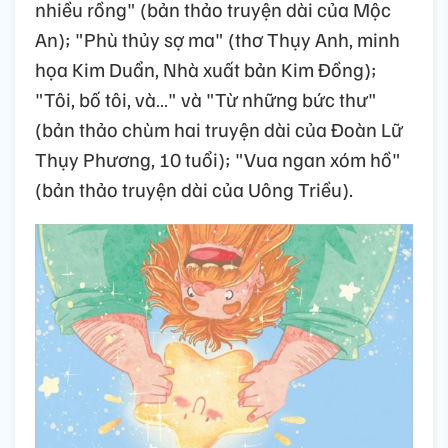
nhiều rồng" (bản thảo truyện dài của Mộc
An); "Phù thủy sợ ma" (thơ Thụy Anh, minh
họa Kim Duẩn, Nhà xuất bản Kim Đồng);
"Tôi, bố tôi, và…" và "Từ những bức thư"
(bản thảo chùm hai truyện dài của Đoàn Lữ
Thụy Phương, 10 tuổi); "Vua ngan xóm hồ"
(bản thảo truyện dài của Uông Triều).