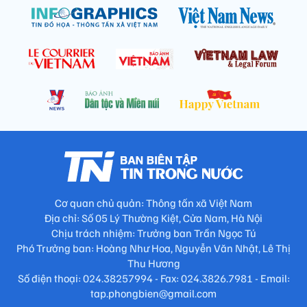
Cơ quan chủ quản: Thông tấn xã Việt Nam
Địa chỉ: Số 05 Lý Thường Kiệt, Cửa Nam, Hà Nội
Chịu trách nhiệm: Trưởng ban Trần Ngọc Tú
Phó Trưởng ban: Hoàng Như Hoa, Nguyễn Văn Nhật, Lê Thị
Thu Hương
Số điện thoại: 024.38257994 - Fax: 024.3826.7981 - Email:
tap.phongbien@gmail.com