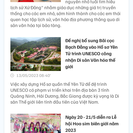
nguyên nhỏ tuổi tìm hiểu
lịch sử Xứ Đông" nhằm giáo dục những giá trị truyền
thống cho các em nhỏ, sớm hình thành cho các em thói
quen học tập lịch sử, văn hóa địa phương thông qua di
sản văn hóa tại bảo tàng.
Đề nghị bổ sung Bãi cọc
Bạch Đằng vào Hồ sơ Yên
Tử trình UNESCO công
nhận Di sản Văn hóa thế
giới
13/05/2023 08:40’
Việc xây dựng Hồ sơ quần thể Yên Tử để đệ trình
UNESCO có phạm vi triển khai trên địa bàn 3 tỉnh
Quảng Ninh, Hải Dương, Bắc Giang được kỳ vọng là Di
sản Thế giới liên tỉnh đầu tiên của Việt Nam.
Ngày 20 - 21/5 diễn ra Lễ
hội Hoa sim biên giới năm
2023