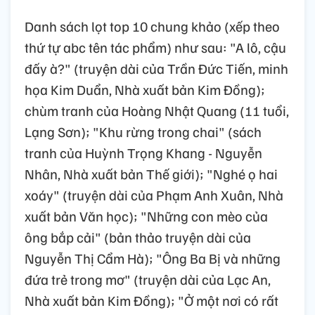
Danh sách lọt top 10 chung khảo (xếp theo
thứ tự abc tên tác phẩm) như sau: "A lô, cậu
đấy à?" (truyện dài của Trần Đức Tiến, minh
họa Kim Duẩn, Nhà xuất bản Kim Đồng);
chùm tranh của Hoàng Nhật Quang (11 tuổi,
Lạng Sơn); "Khu rừng trong chai" (sách
tranh của Huỳnh Trọng Khang - Nguyễn
Nhân, Nhà xuất bản Thế giới); "Nghé ọ hai
xoáy" (truyện dài của Phạm Anh Xuân, Nhà
xuất bản Văn học); "Những con mèo của
ông bắp cải" (bản thảo truyện dài của
Nguyễn Thị Cẩm Hà); "Ông Ba Bị và những
đứa trẻ trong mơ" (truyện dài của Lạc An,
Nhà xuất bản Kim Đồng); "Ở một nơi có rất