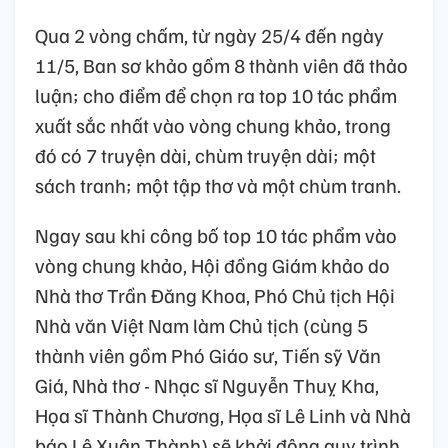
Qua 2 vòng chấm, từ ngày 25/4 đến ngày
11/5, Ban sơ khảo gồm 8 thành viên đã thảo
luận; cho điểm để chọn ra top 10 tác phẩm
xuất sắc nhất vào vòng chung khảo, trong
đó có 7 truyện dài, chùm truyện dài; một
sách tranh; một tập thơ và một chùm tranh.
Ngay sau khi công bố top 10 tác phẩm vào
vòng chung khảo, Hội đồng Giám khảo do
Nhà thơ Trần Đăng Khoa, Phó Chủ tịch Hội
Nhà văn Việt Nam làm Chủ tịch (cùng 5
thành viên gồm Phó Giáo sư, Tiến sỹ Văn
Giá, Nhà thơ - Nhạc sĩ Nguyễn Thuỵ Kha,
Họa sĩ Thành Chương, Họa sĩ Lê Linh và Nhà
báo Lê Xuân Thành) sẽ khởi động quy trình