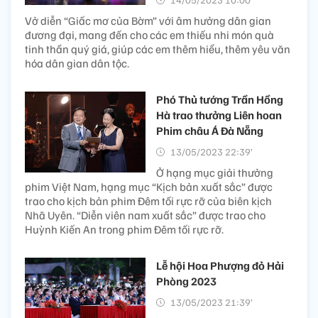
Vở diễn “Giấc mơ của Bờm” với âm hưởng dân gian
đương đại, mang đến cho các em thiếu nhi món quà
tinh thần quý giá, giúp các em thêm hiểu, thêm yêu văn
hóa dân gian dân tộc.
Phó Thủ tướng Trần Hồng
Hà trao thưởng Liên hoan
Phim châu Á Đà Nẵng
13/05/2023 22:39’
Ở hạng mục giải thưởng
phim Việt Nam, hạng mục “Kịch bản xuất sắc” được
trao cho kịch bản phim Đêm tối rực rỡ của biên kịch
Nhã Uyên. “Diễn viên nam xuất sắc” được trao cho
Huỳnh Kiến An trong phim Đêm tối rực rỡ.
Lễ hội Hoa Phượng đỏ Hải
Phòng 2023
13/05/2023 21:39’