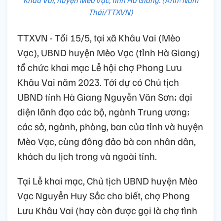
Thái/TTXVN)
TTXVN - Tối 15/5, tại xã Khâu Vai (Mèo
Vạc), UBND huyện Mèo Vạc (tỉnh Hà Giang)
tổ chức khai mạc Lễ hội chợ Phong Lưu
Khâu Vai năm 2023. Tới dự có Chủ tịch
UBND tỉnh Hà Giang Nguyễn Văn Sơn; đại
diện lãnh đạo các bộ, ngành Trung ương;
các sở, ngành, phòng, ban của tỉnh và huyện
Mèo Vạc, cùng đông đảo bà con nhân dân,
khách du lịch trong và ngoài tỉnh.
Tại Lễ khai mạc, Chủ tịch UBND huyện Mèo
Vạc Nguyễn Huy Sắc cho biết, chợ Phong
Lưu Khâu Vai (hay còn được gọi là chợ tình