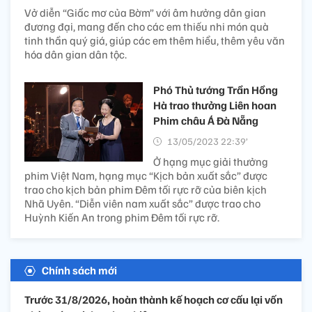
Vở diễn “Giấc mơ của Bờm” với âm hưởng dân gian
đương đại, mang đến cho các em thiếu nhi món quà
tinh thần quý giá, giúp các em thêm hiểu, thêm yêu văn
hóa dân gian dân tộc.
Phó Thủ tướng Trần Hồng
Hà trao thưởng Liên hoan
Phim châu Á Đà Nẵng
13/05/2023 22:39’
Ở hạng mục giải thưởng
phim Việt Nam, hạng mục “Kịch bản xuất sắc” được
trao cho kịch bản phim Đêm tối rực rỡ của biên kịch
Nhã Uyên. “Diễn viên nam xuất sắc” được trao cho
Huỳnh Kiến An trong phim Đêm tối rực rỡ.
Chính sách mới
Trước 31/8/2026, hoàn thành kế hoạch cơ cấu lại vốn