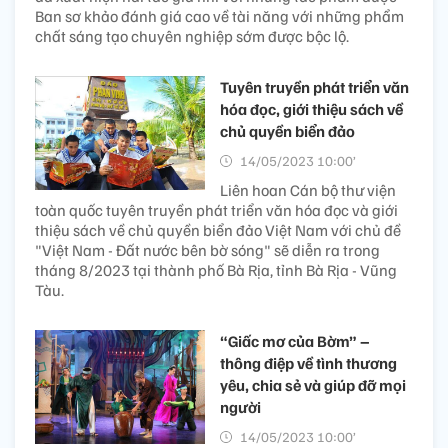
Ban sơ khảo đánh giá cao về tài năng với những phẩm
chất sáng tạo chuyên nghiệp sớm được bộc lộ.
Tuyên truyền phát triển văn
hóa đọc, giới thiệu sách về
chủ quyền biển đảo
14/05/2023 10:00’
Liên hoan Cán bộ thư viện
toàn quốc tuyên truyền phát triển văn hóa đọc và giới
thiệu sách về chủ quyền biển đảo Việt Nam với chủ đề
"Việt Nam - Đất nước bên bờ sóng" sẽ diễn ra trong
tháng 8/2023 tại thành phố Bà Rịa, tỉnh Bà Rịa - Vũng
Tàu.
“Giấc mơ của Bờm” –
thông điệp về tình thương
yêu, chia sẻ và giúp đỡ mọi
người
14/05/2023 10:00’