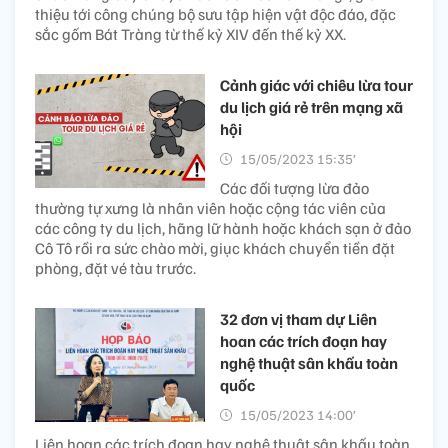
thiệu tới công chúng bộ sưu tập hiện vật độc đáo, đặc
sắc gốm Bát Tràng từ thế kỷ XIV đến thế kỷ XX.
Cảnh giác với chiêu lừa tour
du lịch giá rẻ trên mạng xã
hội
15/05/2023 15:35’
Các đối tượng lừa đảo
thường tự xưng là nhân viên hoặc cộng tác viên của
các công ty du lịch, hãng lữ hành hoặc khách sạn ở đảo
Cô Tô rồi ra sức chào mời, giục khách chuyển tiền đặt
phòng, đặt vé tàu trước.
32 đơn vị tham dự Liên
hoan các trích đoạn hay
nghệ thuật sân khấu toàn
quốc
15/05/2023 14:00’
Liên hoan các trích đoạn hay nghệ thuật sân khấu toàn