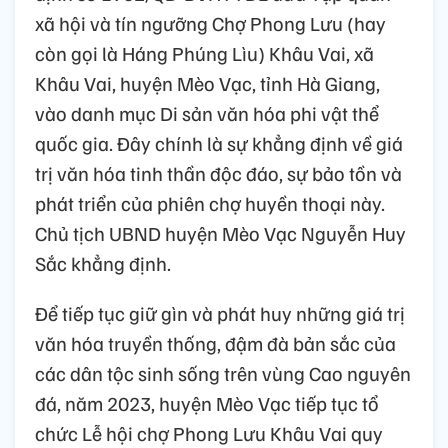
xã hội và tín ngưỡng Chợ Phong Lưu (hay
còn gọi là Háng Phúng Lìu) Khâu Vai, xã
Khâu Vai, huyện Mèo Vạc, tỉnh Hà Giang,
vào danh mục Di sản văn hóa phi vật thể
quốc gia. Đây chính là sự khẳng định về giá
trị văn hóa tinh thần độc đáo, sự bảo tồn và
phát triển của phiên chợ huyền thoại này.
Chủ tịch UBND huyện Mèo Vạc Nguyễn Huy
Sắc khẳng định.
Để tiếp tục giữ gìn và phát huy những giá trị
văn hóa truyền thống, đậm đà bản sắc của
các dân tộc sinh sống trên vùng Cao nguyên
đá, năm 2023, huyện Mèo Vạc tiếp tục tổ
chức Lễ hội chợ Phong Lưu Khâu Vai quy