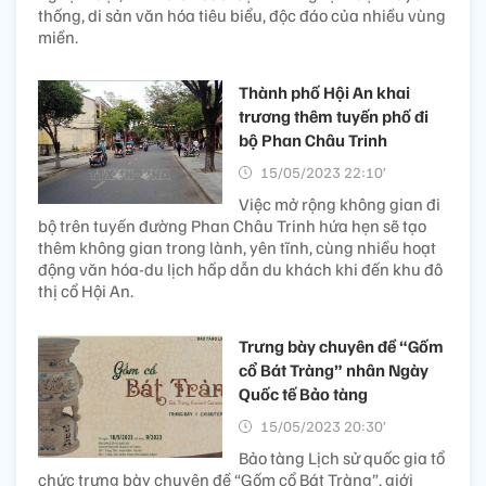
thống, di sản văn hóa tiêu biểu, độc đáo của nhiều vùng
miền.
Thành phố Hội An khai
trương thêm tuyến phố đi
bộ Phan Châu Trinh
15/05/2023 22:10’
Việc mở rộng không gian đi
bộ trên tuyến đường Phan Châu Trinh hứa hẹn sẽ tạo
thêm không gian trong lành, yên tĩnh, cùng nhiều hoạt
động văn hóa-du lịch hấp dẫn du khách khi đến khu đô
thị cổ Hội An.
Trưng bày chuyên đề “Gốm
cổ Bát Tràng” nhân Ngày
Quốc tế Bảo tàng
15/05/2023 20:30’
Bảo tàng Lịch sử quốc gia tổ
chức trưng bày chuyên đề “Gốm cổ Bát Tràng”, giới