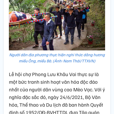
Người dân địa phương thực hiện nghi thức dâng hương
miếu Ông, miếu Bà. (Ảnh: Nam Thái/TTXVN)
Lễ hội chợ Phong Lưu Khâu Vai thực sự là
một bức tranh sinh hoạt văn hóa độc đáo
nhất của người dân vùng cao Mèo Vạc. Với ý
nghĩa đặc sắc đó, ngày 24/6/2021, Bộ Văn
hóa, Thể thao và Du lịch đã ban hành Quyết
định số 1952/QĐ-BVHTTDL đưa Tập quán