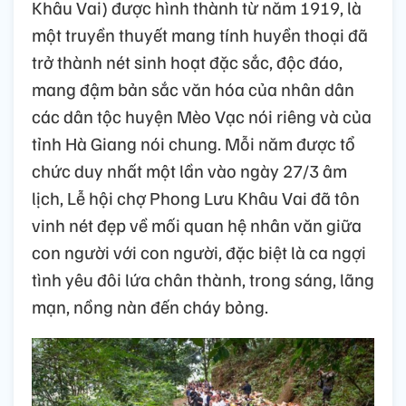
Khâu Vai) được hình thành từ năm 1919, là
một truyền thuyết mang tính huyền thoại đã
trở thành nét sinh hoạt đặc sắc, độc đáo,
mang đậm bản sắc văn hóa của nhân dân
các dân tộc huyện Mèo Vạc nói riêng và của
tỉnh Hà Giang nói chung. Mỗi năm được tổ
chức duy nhất một lần vào ngày 27/3 âm
lịch, Lễ hội chợ Phong Lưu Khâu Vai đã tôn
vinh nét đẹp về mối quan hệ nhân văn giữa
con người với con người, đặc biệt là ca ngợi
tình yêu đôi lứa chân thành, trong sáng, lãng
mạn, nồng nàn đến cháy bỏng.