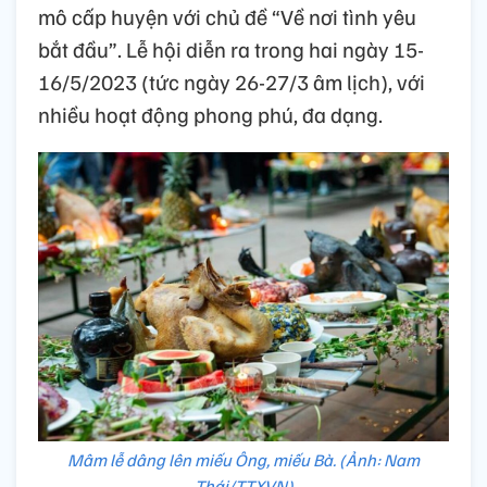
mô cấp huyện với chủ đề “Về nơi tình yêu
bắt đầu”. Lễ hội diễn ra trong hai ngày 15-
16/5/2023 (tức ngày 26-27/3 âm lịch), với
nhiều hoạt động phong phú, đa dạng.
Mâm lễ dâng lên miếu Ông, miếu Bà. (Ảnh: Nam
Thái/TTXVN)