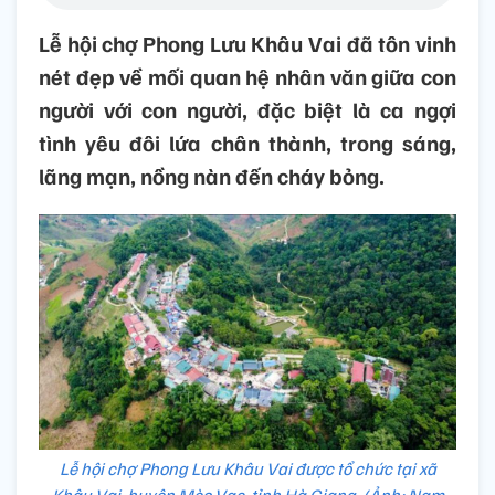
Lễ hội chợ Phong Lưu Khâu Vai đã tôn vinh
nét đẹp về mối quan hệ nhân văn giữa con
người với con người, đặc biệt là ca ngợi
tình yêu đôi lứa chân thành, trong sáng,
lãng mạn, nồng nàn đến cháy bỏng.
Lễ hội chợ Phong Lưu Khâu Vai được tổ chức tại xã
Khâu Vai, huyện Mèo Vạc, tỉnh Hà Giang. (Ảnh: Nam