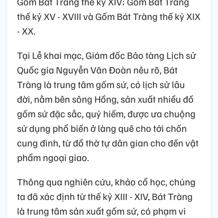
Gốm Bát Tràng thế kỷ XIV; Gốm Bát Tràng
thế kỷ XV - XVIII và Gốm Bát Tràng thế kỷ XIX
- XX.
Tại Lễ khai mạc, Giám đốc Bảo tàng Lịch sử
Quốc gia Nguyễn Văn Đoàn nêu rõ, Bát
Tràng là trung tâm gốm sứ, có lịch sử lâu
đời, nằm bên sông Hồng, sản xuất nhiều đồ
gốm sứ đặc sắc, quý hiếm, được ưa chuộng
sử dụng phổ biến ở làng quê cho tới chốn
cung đình, từ đồ thờ tự dân gian cho đến vật
phẩm ngoại giao.
Thông qua nghiên cứu, khảo cổ học, chúng
ta đã xác định từ thế kỷ XIII - XIV, Bát Tràng
là trung tâm sản xuất gốm sứ, có phạm vi