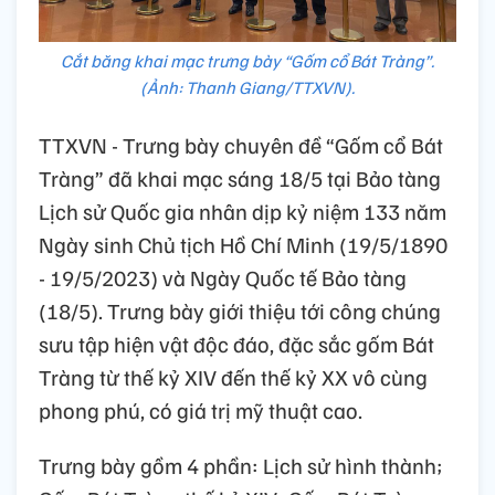
Cắt băng khai mạc trưng bày “Gốm cổ Bát Tràng”.
(Ảnh: Thanh Giang/TTXVN).
TTXVN - Trưng bày chuyên đề “Gốm cổ Bát
Tràng” đã khai mạc sáng 18/5 tại Bảo tàng
Lịch sử Quốc gia nhân dịp kỷ niệm 133 năm
Ngày sinh Chủ tịch Hồ Chí Minh (19/5/1890
- 19/5/2023) và Ngày Quốc tế Bảo tàng
(18/5). Trưng bày giới thiệu tới công chúng
sưu tập hiện vật độc đáo, đặc sắc gốm Bát
Tràng từ thế kỷ XIV đến thế kỷ XX vô cùng
phong phú, có giá trị mỹ thuật cao.
Trưng bày gồm 4 phần: Lịch sử hình thành;