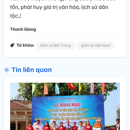
tồn, phát huy giá trị văn hóa, lịch sử dân
tộc./.
Thanh Giang
Từ khóa:
Gốm cổ Bát Tràng
gốm sứ Việt Nam
Tin liên quan