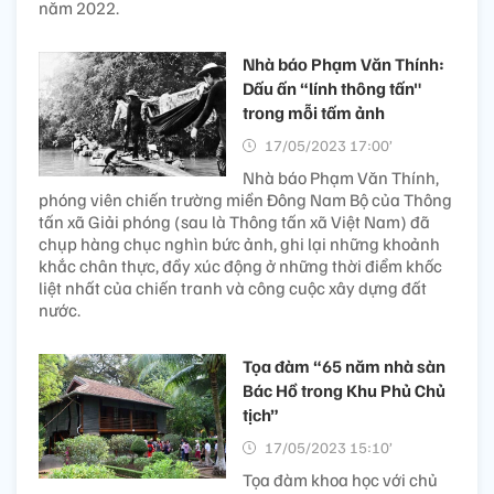
năm 2022.
Nhà báo Phạm Văn Thính:
Dấu ấn “lính thông tấn"
trong mỗi tấm ảnh
17/05/2023 17:00’
Nhà báo Phạm Văn Thính,
phóng viên chiến trường miền Đông Nam Bộ của Thông
tấn xã Giải phóng (sau là Thông tấn xã Việt Nam) đã
chụp hàng chục nghìn bức ảnh, ghi lại những khoảnh
khắc chân thực, đầy xúc động ở những thời điểm khốc
liệt nhất của chiến tranh và công cuộc xây dựng đất
nước.
Tọa đàm “65 năm nhà sàn
Bác Hồ trong Khu Phủ Chủ
tịch”
17/05/2023 15:10’
Tọa đàm khoa học với chủ