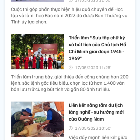
Cuộc thi góp phần thực hiện hiệu quả chuyên đề Học
tập và làm theo Bác năm 2023 đã được Ban Thường vụ
Tỉnh ủy lựa chọn.
Triển lãm “Sưu tập chữ ký
và bút tích của Chủ tịch Hồ
Chí Minh giai đoạn 1945 -
1969”
17/05/2023 11:25’
Triển lãm trưng bày, giới thiệu đến công chúng hơn 200
lệnh, sắc lệnh gốc tiêu biểu, chọn lọc từ hơn 1.400 văn
bản lưu trữ cùng bút tích và gần 80 ảnh tư liệu.
Liên kết nâng tầm du lịch
làng nghề - xu hướng mới
của Quảng Nam
17/05/2023 10:50’
Việc đẩy mạnh liên kết giữa