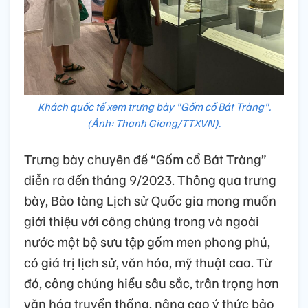
Khách quốc tế xem trưng bày "Gốm cổ Bát Tràng".
(Ảnh: Thanh Giang/TTXVN).
Trưng bày chuyên đề “Gốm cổ Bát Tràng”
diễn ra đến tháng 9/2023. Thông qua trưng
bày, Bảo tàng Lịch sử Quốc gia mong muốn
giới thiệu với công chúng trong và ngoài
nước một bộ sưu tập gốm men phong phú,
có giá trị lịch sử, văn hóa, mỹ thuật cao. Từ
đó, công chúng hiểu sâu sắc, trân trọng hơn
văn hóa truyền thống, nâng cao ý thức bảo