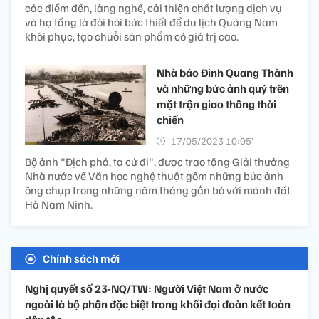
các điểm đến, làng nghề, cải thiện chất lượng dịch vụ
và hạ tầng là đòi hỏi bức thiết để du lịch Quảng Nam
khôi phục, tạo chuỗi sản phẩm có giá trị cao.
Nhà báo Đinh Quang Thành
và những bức ảnh quý trên
mặt trận giao thông thời
chiến
17/05/2023 10:05’
Bộ ảnh "Địch phá, ta cứ đi", được trao tặng Giải thưởng
Nhà nước về Văn học nghệ thuật gồm những bức ảnh
ông chụp trong những năm tháng gắn bó với mảnh đất
Hà Nam Ninh.
Chính sách mới
Nghị quyết số 23-NQ/TW: Người Việt Nam ở nước
ngoài là bộ phận đặc biệt trong khối đại đoàn kết toàn